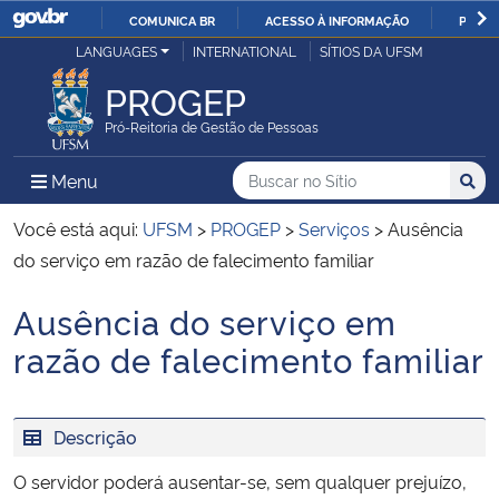
COMUNICA BR
ACESSO À INFORMAÇÃO
PARTI
Casa Civil
LANGUAGES
INTERNATIONAL
SÍTIOS DA UFSM
IR
PARA
PROGEP
Ministério da Justiça e Segurança Pública
O
Pró-Reitoria de Gestão de Pessoas
CONTEÚDO
Ministério da Defesa
Buscar no no Sítio
Busca
Busca:
Menu Principal do Sítio
Menu
Busc
Ministério das Relações Exteriores
Você está aqui:
UFSM
>
PROGEP
>
Serviços
>
Ausência
do serviço em razão de falecimento familiar
Ministério da Economia
Ausência do serviço em
Início do conteúdo
Ministério da Infraestrutura
razão de falecimento familiar
Ministério da Agricultura, Pecuária e Abastecimento
Descrição
Ministério da Educação
O servidor poderá ausentar-se, sem qualquer prejuízo,