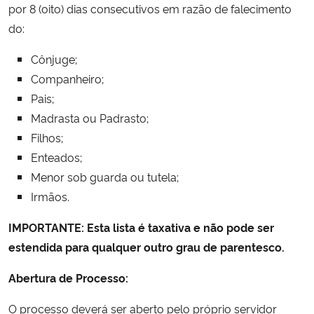
por 8 (oito) dias consecutivos em razão de falecimento
Ministério da Cidadania
do:
Ministério da Saúde
Cônjuge;
Companheiro;
Ministério de Minas e Energia
Pais;
Madrasta ou Padrasto;
Ministério da Ciência, Tecnologia, Inovações e Comunicações
Filhos;
Enteados;
Ministério do Meio Ambiente
Menor sob guarda ou tutela;
Irmãos.
Ministério do Turismo
IMPORTANTE: Esta lista é taxativa e não pode ser
Ministério do Desenvolvimento Regional
estendida para qualquer outro grau de parentesco.
Controladoria-Geral da União
Abertura de Processo:
O processo deverá ser aberto pelo próprio servidor
Ministério da Mulher, da Família e dos Direitos Humanos