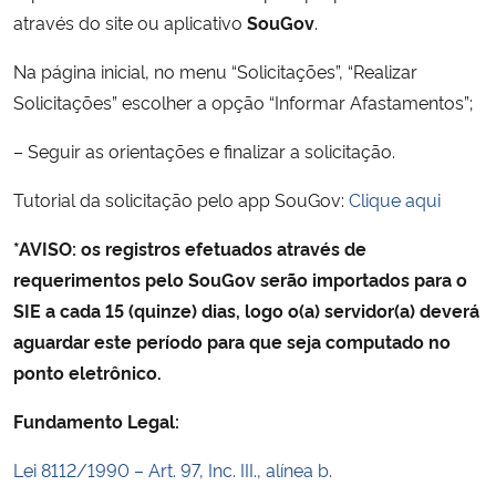
através do site ou aplicativo
SouGov
.
Secretaria-Geral
Na página inicial, no menu “Solicitações”, “Realizar
Solicitações” escolher a opção “Informar Afastamentos”;
Secretaria de Governo
– Seguir as orientações e finalizar a solicitação.
Gabinete de Segurança Institucional
Tutorial da solicitação pelo app SouGov:
Clique aqui
Advocacia-Geral da União
*AVISO: os registros efetuados através de
requerimentos pelo SouGov serão importados para o
Banco Central do Brasil
SIE a cada 15 (quinze) dias, logo o(a) servidor(a) deverá
aguardar este período para que seja computado no
Planalto
ponto eletrônico.
Fundamento Legal:
Lei 8112/1990 – Art. 97, Inc. III., alínea b.