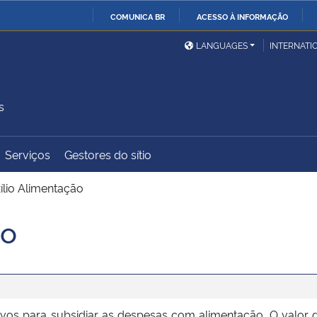
COMUNICA BR
ACESSO À INFORMAÇÃO
Ministério da Defesa
Ministério das Relações
Mini
IR
LANGUAGES
INTERNATI
Exteriores
PARA
O
Ministério da Cidadania
Ministério da Saúde
Mini
CONTEÚDO
s
Serviços
Gestores do sítio
Ministério do
Controladoria-Geral da
Mini
Desenvolvimento Regional
União
Famí
ílio Alimentação
Hum
ão
Advocacia-Geral da União
Banco Central do Brasil
Plan
vos para subsidiar as despesas com alimentação. O valor d