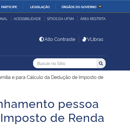
PARTICIPE
LEGISLAÇÃO
ÓRGÃOS DO GOVERNO
stério da Economia
Ministério da Infraestrutura
ONAL
ACESSIBILIDADE
SÍTIOS DA UFSM
ÁREA RESTRITA
stério de Minas e Energia
Ministério da Ciência,
Alto Contraste
VLibras
Tecnologia, Inovações e
Comunicações
Buscar no no Sítio
Busca
Busca:
Buscar
stério da Mulher, da
Secretaria-Geral
lia e dos Direitos
ília e para Cálculo da Dedução de Imposto de
anos
anhamento pessoa
alto
e Imposto de Renda