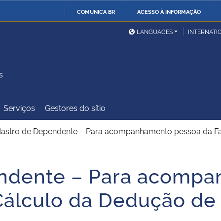
COMUNICA BR
ACESSO À INFORMAÇÃO
Ministério da Defesa
Ministério das Relações
Mini
IR
LANGUAGES
INTERNATI
Exteriores
PARA
O
Ministério da Cidadania
Ministério da Saúde
Mini
CONTEÚDO
s
Serviços
Gestores do sítio
Ministério do
Controladoria-Geral da
Mini
Desenvolvimento Regional
União
Famí
astro de Dependente – Para acompanhamento pessoa da Fam
Hum
ndente – Para acomp
Advocacia-Geral da União
Banco Central do Brasil
Plan
 Cálculo da Dedução d