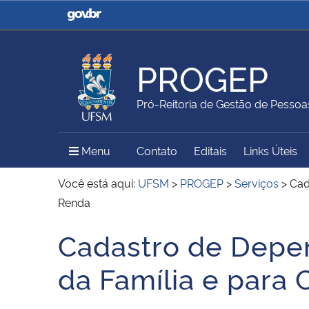
Casa Civil
Ministério da Justiça e
Segurança Pública
PROGEP
Ministério da Agricultura,
Ministério da Educação
Pró-Reitoria de Gestão de Pessoa
Pecuária e Abastecimento
Menu Principal do Sítio
Menu
Contato
Editais
Links Úteis
Ministério do Meio Ambiente
Ministério do Turismo
Você está aqui:
UFSM
>
PROGEP
>
Serviços
>
Cad
Renda
Cadastro de Depe
Secretaria de Governo
Gabinete de Segurança
Início do conteúdo
Institucional
da Família e para