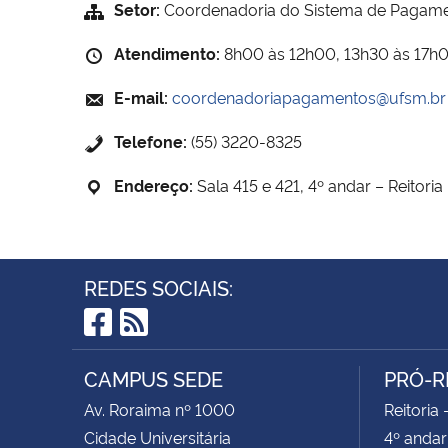
Setor:
Coordenadoria do Sistema de Pagam
Atendimento:
8h00 às 12h00, 13h30 às 17h
E-mail:
coordenadoriapagamentos@ufsm.br
Telefone:
(55) 3220-8325
Endereço:
Sala 415 e 421, 4º andar – Reitoria
REDES SOCIAIS:
Facebook
RSS
CAMPUS SEDE
PRÓ-R
Av. Roraima nº 1000
Reitoria 
Cidade Universitária
4º andar