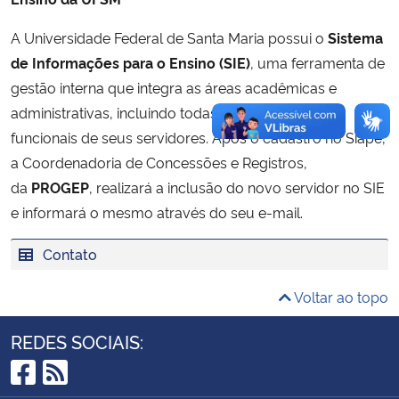
A Universidade Federal de Santa Maria possui o
Sistema
Secretaria-Geral
de Informações para o Ensino (SIE)
, uma ferramenta de
gestão interna que integra as áreas acadêmicas e
Secretaria de Governo
administrativas, incluindo todas as informações
funcionais de seus servidores. Após o cadastro no Siape,
Gabinete de Segurança Institucional
a Coordenadoria de Concessões e Registros,
Advocacia-Geral da União
da
PROGEP
, realizará a inclusão do novo servidor no SIE
e informará o mesmo através do seu e-mail.
Banco Central do Brasil
Contato
Planalto
Voltar ao topo
REDES SOCIAIS: