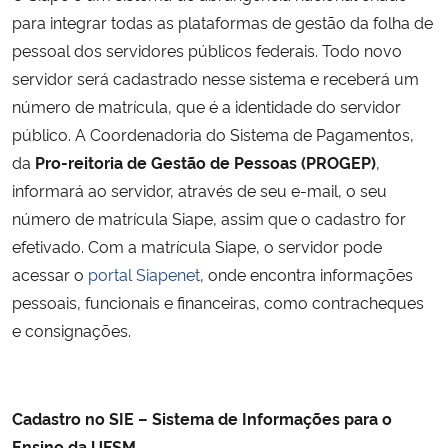
Ministério da Cidadania
para integrar todas as plataformas de gestão da folha de
pessoal dos servidores públicos federais. Todo novo
Ministério da Saúde
servidor será cadastrado nesse sistema e receberá um
número de matrícula, que é a identidade do servidor
Ministério de Minas e Energia
público. A Coordenadoria do Sistema de Pagamentos,
da
Pro-reitoria de Gestão de Pessoas (PROGEP)
,
Ministério da Ciência, Tecnologia, Inovações e Comunicações
informará ao servidor, através de seu e-mail, o seu
número de matrícula Siape, assim que o cadastro for
Ministério do Meio Ambiente
efetivado. Com a matrícula Siape, o servidor pode
acessar o
portal Siapenet
, onde encontra informações
Ministério do Turismo
pessoais, funcionais e financeiras, como contracheques
e consignações.
Ministério do Desenvolvimento Regional
Controladoria-Geral da União
Cadastro no SIE – Sistema de Informações para o
Ministério da Mulher, da Família e dos Direitos Humanos
Ensino da UFSM