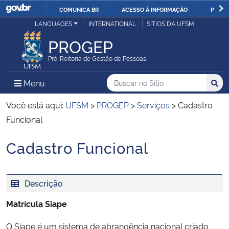
COMUNICA BR
ACESSO À INFORMAÇÃO
PARTI
Casa Civil
LANGUAGES
INTERNATIONAL
SÍTIOS DA UFSM
IR
PARA
PROGEP
Ministério da Justiça e Segurança Pública
O
Pró-Reitoria de Gestão de Pessoas
CONTEÚDO
Ministério da Defesa
Buscar no no Sítio
Busca
Busca:
Menu Principal do Sítio
Menu
Busc
Ministério das Relações Exteriores
Você está aqui:
UFSM
>
PROGEP
>
Serviços
>
Cadastro
Funcional
Ministério da Economia
Cadastro Funcional
Início do conteúdo
Ministério da Infraestrutura
Descrição
Ministério da Agricultura, Pecuária e Abastecimento
Matrícula Siape
Ministério da Educação
O Siape é um sistema de abrangência nacional criado