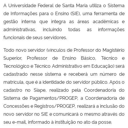
A Universidade Federal de Santa Maria utiliza o Sistema
Ministério da Cidadania
de Informações para o Ensino (SIE), uma ferramenta de
Ministério da Saúde
gestão interna que integra as áreas acadêmicas e
administrativas, incluindo todas as informações
Ministério de Minas e Energia
funcionais de seus servidores.
Todo novo servidor (vínculos de Professor do Magistério
Ministério da Ciência, Tecnologia, Inovações e Comunicações
Superior, Professor de Ensino Básico, Técnico e
Tecnológico e Técnico Administrativo em Educação) será
Ministério do Meio Ambiente
cadastrado nesse sistema e receberá um número de
Ministério do Turismo
matrícula, que é a identidade do servidor público. Após o
cadastro no Siape, realizado pela Coordenadoria do
Ministério do Desenvolvimento Regional
Sistema de Pagamentos/PROGEP, a Coordenadoria de
Concessões e Registros/PROGEP, realizará a inclusão do
Controladoria-Geral da União
novo servidor no SIE e comunicará o mesmo através do
seu e-mail, informado à instituição no ato da posse.
Ministério da Mulher, da Família e dos Direitos Humanos