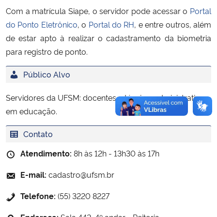
Com a matrícula Siape, o servidor pode acessar o
Portal
Secretaria-Geral
do Ponto Eletrônico
, o
Portal do RH
, e entre outros, além
de estar apto à realizar o cadastramento da biometria
Secretaria de Governo
para registro de ponto.
Público Alvo
Gabinete de Segurança Institucional
Servidores da UFSM: docentes e técnico-administrativos
Advocacia-Geral da União
em educação.
Banco Central do Brasil
Contato
Planalto
Atendimento:
8h às 12h - 13h30 às 17h
E-mail:
cadastro@ufsm.br
Telefone:
(55) 3220 8227
Endereço:
Sala 442, 4º andar - Reitoria