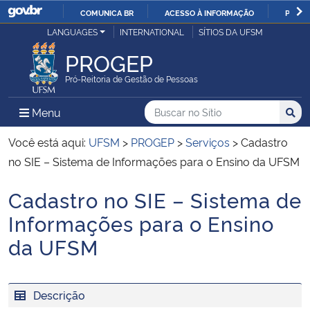
COMUNICA BR
ACESSO À INFORMAÇÃO
PARTI
Casa Civil
LANGUAGES
INTERNATIONAL
SÍTIOS DA UFSM
IR
PARA
PROGEP
Ministério da Justiça e Segurança Pública
O
Pró-Reitoria de Gestão de Pessoas
CONTEÚDO
Ministério da Defesa
Buscar no no Sítio
Busca
Busca:
Menu Principal do Sítio
Menu
Busc
Ministério das Relações Exteriores
Você está aqui:
UFSM
>
PROGEP
>
Serviços
>
Cadastro
no SIE – Sistema de Informações para o Ensino da UFSM
Ministério da Economia
Cadastro no SIE – Sistema de
Início do conteúdo
Ministério da Infraestrutura
Informações para o Ensino
da UFSM
Ministério da Agricultura, Pecuária e Abastecimento
Ministério da Educação
Descrição