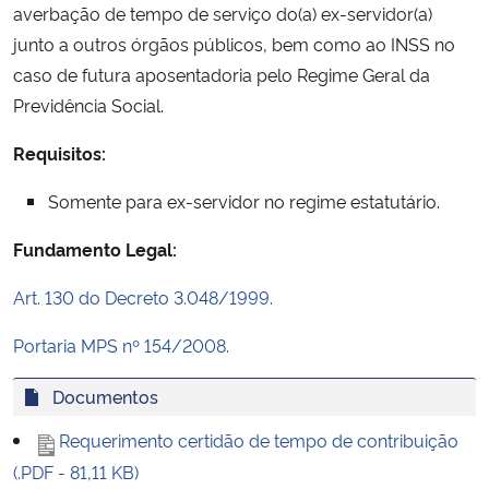
averbação de tempo de serviço do(a) ex-servidor(a)
Ministério da Cidadania
junto a outros órgãos públicos, bem como ao INSS no
caso de futura aposentadoria pelo Regime Geral da
Ministério da Saúde
Previdência Social.
Ministério de Minas e Energia
Requisitos:
Ministério da Ciência, Tecnologia, Inovações e Comunicações
Somente para ex-servidor no regime estatutário.
Fundamento Legal:
Ministério do Meio Ambiente
Art. 130 do Decreto 3.048/1999.
Ministério do Turismo
Portaria MPS nº 154/2008.
Ministério do Desenvolvimento Regional
Documentos
Controladoria-Geral da União
Requerimento certidão de tempo de contribuição
(.PDF - 81,11 KB)
Ministério da Mulher, da Família e dos Direitos Humanos