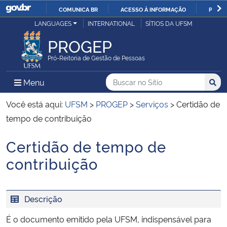
COMUNICA BR
ACESSO À INFORMAÇÃO
PARTI
Casa Civil
LANGUAGES
INTERNATIONAL
SÍTIOS DA UFSM
IR
PARA
PROGEP
Ministério da Justiça e Segurança Pública
O
Pró-Reitoria de Gestão de Pessoas
CONTEÚDO
Ministério da Defesa
Buscar no no Sítio
Busca
Busca:
Menu Principal do Sítio
Menu
Busc
Ministério das Relações Exteriores
Você está aqui:
UFSM
>
PROGEP
>
Serviços
>
Certidão de
tempo de contribuição
Ministério da Economia
Certidão de tempo de
Início do conteúdo
Ministério da Infraestrutura
contribuição
Ministério da Agricultura, Pecuária e Abastecimento
Descrição
Ministério da Educação
É o documento emitido pela UFSM, indispensável para