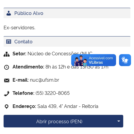
Público Alvo
Secretaria-Geral
Ex-servidores.
Secretaria de Governo
Contato
Gabinete de Segurança Institucional
Setor:
Núcleo de Concessões/NUC
Advocacia-Geral da União
Atendimento:
8h às 12h e das 13h30 às 17h
Banco Central do Brasil
E-mail:
nuc@ufsm.br
Telefone:
(55) 3220-8065
Planalto
Endereço:
Sala 439, 4° Andar - Reitoria
Mais o
Abrir processo (PEN)