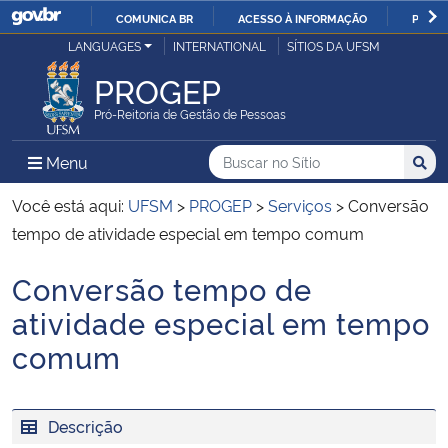
COMUNICA BR
ACESSO À INFORMAÇÃO
PARTI
Casa Civil
LANGUAGES
INTERNATIONAL
SÍTIOS DA UFSM
IR
PARA
PROGEP
Ministério da Justiça e Segurança Pública
O
Pró-Reitoria de Gestão de Pessoas
CONTEÚDO
Ministério da Defesa
Buscar no no Sítio
Busca
Busca:
Menu Principal do Sítio
Menu
Busc
Ministério das Relações Exteriores
Você está aqui:
UFSM
>
PROGEP
>
Serviços
>
Conversão
tempo de atividade especial em tempo comum
Ministério da Economia
Conversão tempo de
Início do conteúdo
Ministério da Infraestrutura
atividade especial em tempo
comum
Ministério da Agricultura, Pecuária e Abastecimento
Ministério da Educação
Descrição