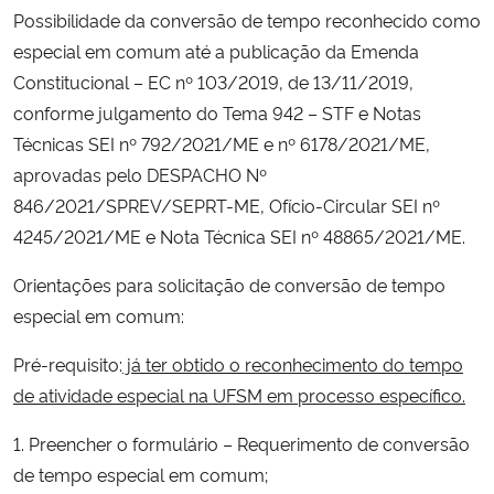
Possibilidade da conversão de tempo reconhecido como
Ministério da Cidadania
especial em comum até a publicação da Emenda
Ministério da Saúde
Constitucional – EC nº 103/2019, de 13/11/2019,
conforme julgamento do Tema 942 – STF e Notas
Ministério de Minas e Energia
Técnicas SEI nº 792/2021/ME e nº 6178/2021/ME,
aprovadas pelo DESPACHO Nº
Ministério da Ciência, Tecnologia, Inovações e Comunicações
846/2021/SPREV/SEPRT-ME, Ofício-Circular SEI nº
4245/2021/ME e Nota Técnica SEI nº 48865/2021/ME.
Ministério do Meio Ambiente
Orientações para solicitação de conversão de tempo
Ministério do Turismo
especial em comum:
Pré-requisito:
já ter obtido o reconhecimento do tempo
Ministério do Desenvolvimento Regional
de atividade especial na UFSM em processo específico.
Controladoria-Geral da União
1. Preencher o formulário – Requerimento de conversão
de tempo especial em comum;
Ministério da Mulher, da Família e dos Direitos Humanos