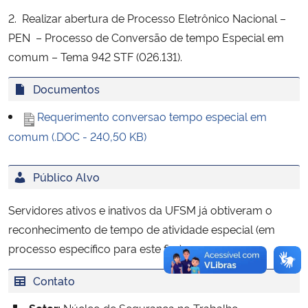
2. Realizar abertura de Processo Eletrônico Nacional –
Secretaria-Geral
PEN – Processo de Conversão de tempo Especial em
comum – Tema 942 STF (026.131).
Secretaria de Governo
Documentos
Gabinete de Segurança Institucional
Requerimento conversao tempo especial em
comum (.DOC - 240,50 KB)
Advocacia-Geral da União
Público Alvo
Banco Central do Brasil
Servidores ativos e inativos da UFSM já obtiveram o
Planalto
reconhecimento de tempo de atividade especial (em
processo específico para este fim).
Contato
Setor:
Núcleo de Segurança no Trabalho -