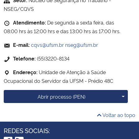
NSEG/CQVS
Atendimento:
De segunda a sexta feira, das
08:00 hrs às 12:00 hrs e das 13:00 hrs às 17:00 hrs.
E-mail:
cqvs@ufsm.br
nseg@ufsm.br
Telefone:
(55)3220-8134
Endereço:
Unidade de Atenção à Saúde
Ocupacional do Servidor da UFSM - Prédio 48C
Mais o
Abrir processo (PEN)
Voltar ao topo
REDES SOCIAIS: