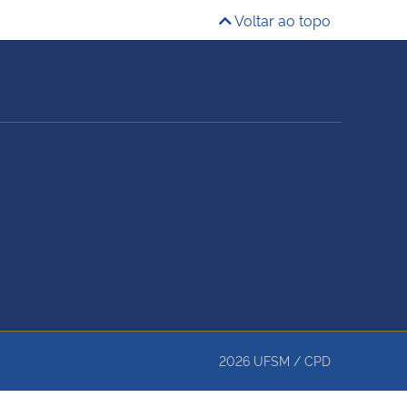
Voltar ao topo
2026
UFSM
/
CPD