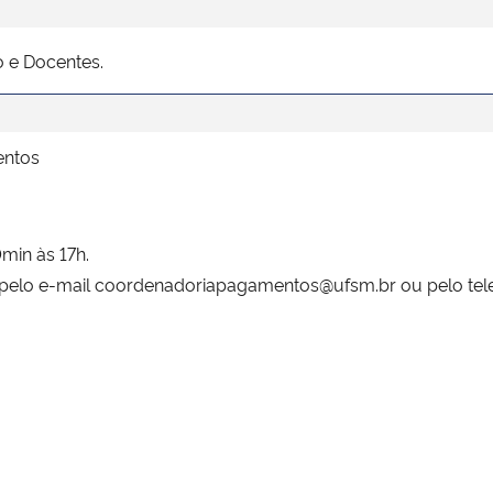
 e Docentes.
entos
min às 17h.
 pelo e-mail coordenadoriapagamentos@ufsm.br ou pelo tel