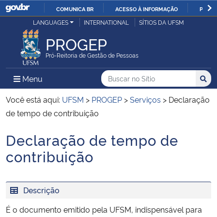
COMUNICA BR
ACESSO À INFORMAÇÃO
PARTI
Casa Civil
LANGUAGES
INTERNATIONAL
SÍTIOS DA UFSM
IR
PARA
PROGEP
Ministério da Justiça e Segurança Pública
O
Pró-Reitoria de Gestão de Pessoas
CONTEÚDO
Ministério da Defesa
Buscar no no Sítio
Busca
Busca:
Menu Principal do Sítio
Menu
Busc
Ministério das Relações Exteriores
Você está aqui:
UFSM
>
PROGEP
>
Serviços
>
Declaração
de tempo de contribuição
Ministério da Economia
Declaração de tempo de
Início do conteúdo
Ministério da Infraestrutura
contribuição
Ministério da Agricultura, Pecuária e Abastecimento
Descrição
Ministério da Educação
É o documento emitido pela UFSM, indispensável para