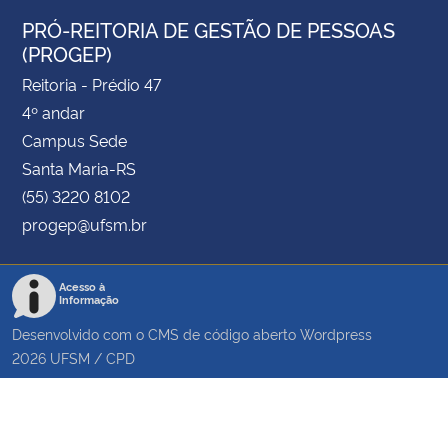
PRÓ-REITORIA DE GESTÃO DE PESSOAS
(PROGEP)
Reitoria - Prédio 47
4º andar
Campus Sede
Santa Maria-RS
(55) 3220 8102
progep@ufsm.br
Acesso à
Informação
Desenvolvido com o CMS de código aberto
Wordpress
2026
UFSM
/
CPD