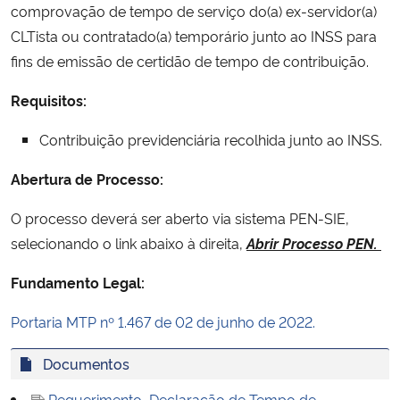
comprovação de tempo de serviço do(a) ex-servidor(a)
Ministério da Cidadania
CLTista ou contratado(a) temporário junto ao INSS para
fins de emissão de certidão de tempo de contribuição.
Ministério da Saúde
Requisitos:
Ministério de Minas e Energia
Contribuição previdenciária recolhida junto ao INSS.
Ministério da Ciência, Tecnologia, Inovações e Comunicações
Abertura de Processo:
Ministério do Meio Ambiente
O processo deverá ser aberto via sistema PEN-SIE,
selecionando o link abaixo à direita,
Abrir Processo PEN.
Ministério do Turismo
Fundamento Legal:
Ministério do Desenvolvimento Regional
Portaria MTP nº 1.467 de 02 de junho de 2022.
Controladoria-Geral da União
Documentos
Ministério da Mulher, da Família e dos Direitos Humanos
Requerimento_Declaração de Tempo de