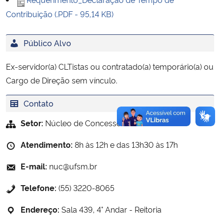
Contribuição (.PDF - 95,14 KB)
Secretaria-Geral
Público Alvo
Secretaria de Governo
Ex-servidor(a) CLTistas ou contratado(a) temporário(a) ou
Gabinete de Segurança Institucional
Cargo de Direção sem vínculo.
Advocacia-Geral da União
Contato
Setor:
Núcleo de Concessões/NUC
Banco Central do Brasil
Atendimento:
8h às 12h e das 13h30 às 17h
Planalto
E-mail:
nuc@ufsm.br
Telefone:
(55) 3220-8065
Endereço:
Sala 439, 4° Andar - Reitoria