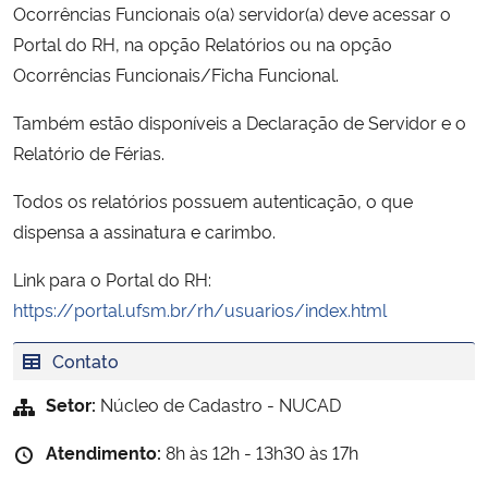
Ocorrências Funcionais o(a) servidor(a) deve acessar o
Ministério da Cidadania
Portal do RH, na opção Relatórios ou na opção
Ocorrências Funcionais/Ficha Funcional.
Ministério da Saúde
Também estão disponíveis a Declaração de Servidor e o
Ministério de Minas e Energia
Relatório de Férias.
Ministério da Ciência, Tecnologia, Inovações e Comunicações
Todos os relatórios possuem autenticação, o que
dispensa a assinatura e carimbo.
Ministério do Meio Ambiente
Link para o Portal do RH:
https://portal.ufsm.br/rh/usuarios/index.html
Ministério do Turismo
Contato
Ministério do Desenvolvimento Regional
Setor:
Núcleo de Cadastro - NUCAD
Controladoria-Geral da União
Atendimento:
8h às 12h - 13h30 às 17h
Ministério da Mulher, da Família e dos Direitos Humanos