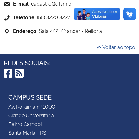
E-mail:
cadastro@ufsm.br
Secretaria-Geral
Telefone:
(55) 3220 8227
Endereço:
Sala 442, 4º andar - Reitoria
Secretaria de Governo
Voltar ao topo
Gabinete de Segurança Institucional
REDES SOCIAIS:
Advocacia-Geral da União
Facebook
RSS
Banco Central do Brasil
CAMPUS SEDE
Planalto
Av. Roraima nº 1000
Cidade Universitária
Bairro Camobi
Santa Maria - RS