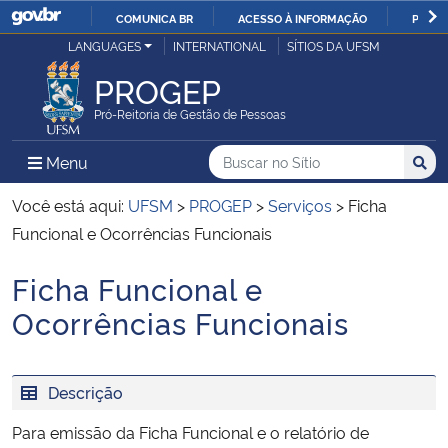
COMUNICA BR
ACESSO À INFORMAÇÃO
PARTI
Casa Civil
LANGUAGES
INTERNATIONAL
SÍTIOS DA UFSM
IR
PARA
PROGEP
Ministério da Justiça e Segurança Pública
O
Pró-Reitoria de Gestão de Pessoas
CONTEÚDO
Ministério da Defesa
Buscar no no Sítio
Busca
Busca:
Menu Principal do Sítio
Menu
Busc
Ministério das Relações Exteriores
Você está aqui:
UFSM
>
PROGEP
>
Serviços
>
Ficha
Funcional e Ocorrências Funcionais
Ministério da Economia
Ficha Funcional e
Início do conteúdo
Ministério da Infraestrutura
Ocorrências Funcionais
Ministério da Agricultura, Pecuária e Abastecimento
Descrição
Ministério da Educação
Para emissão da Ficha Funcional e o relatório de