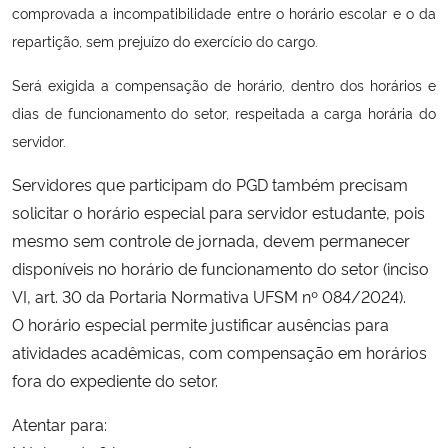
comprovada a incompatibilidade entre o horário escolar e o da
Ministério da Cidadania
repartição, sem prejuízo do exercício do cargo.
Ministério da Saúde
Será exigida a compensação de horário, dentro dos horários e
dias de funcionamento do setor, respeitada a carga horária do
Ministério de Minas e Energia
servidor.
Ministério da Ciência, Tecnologia, Inovações e Comunicações
Servidores que participam do PGD também precisam
solicitar o horário especial para servidor estudante, pois
Ministério do Meio Ambiente
mesmo sem controle de jornada, devem permanecer
disponíveis no horário de funcionamento do setor (inciso
Ministério do Turismo
VI, art. 30 da Portaria Normativa UFSM nº 084/2024).
O horário especial permite justificar ausências para
Ministério do Desenvolvimento Regional
atividades acadêmicas, com compensação em horários
fora do expediente do setor.
Controladoria-Geral da União
Atentar para:
Ministério da Mulher, da Família e dos Direitos Humanos