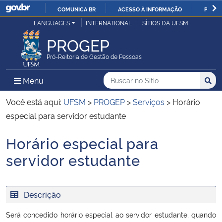
COMUNICA BR
ACESSO À INFORMAÇÃO
PARTI
Casa Civil
LANGUAGES
INTERNATIONAL
SÍTIOS DA UFSM
IR
PARA
PROGEP
Ministério da Justiça e Segurança Pública
O
Pró-Reitoria de Gestão de Pessoas
CONTEÚDO
Ministério da Defesa
Buscar no no Sítio
Busca
Busca:
Menu Principal do Sítio
Menu
Busc
Ministério das Relações Exteriores
Você está aqui:
UFSM
>
PROGEP
>
Serviços
>
Horário
especial para servidor estudante
Ministério da Economia
Horário especial para
Início do conteúdo
Ministério da Infraestrutura
servidor estudante
Ministério da Agricultura, Pecuária e Abastecimento
Descrição
Ministério da Educação
Será concedido horário especial ao servidor estudante, quando