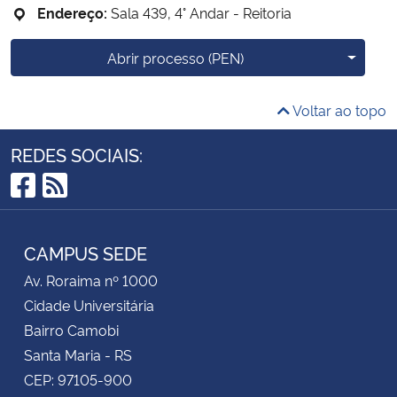
Endereço:
Sala 439, 4° Andar - Reitoria
Mais o
Abrir processo (PEN)
Voltar ao topo
REDES SOCIAIS:
Facebook
RSS
CAMPUS SEDE
Av. Roraima nº 1000
Cidade Universitária
Bairro Camobi
Santa Maria - RS
CEP: 97105-900