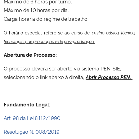
Máximo de 6 horas por turno;
Máximo de 10 horas por dia;
Secretaria-Geral
Carga horária do regime de trabalho.
Secretaria de Governo
O horário especial refere-se ao curso de
ensino básico, técnico,
tecnológico, de graduação e de pós-graduação.
Gabinete de Segurança Institucional
Abertura de Processo:
Advocacia-Geral da União
O processo deverá ser aberto via sistema PEN-SIE,
selecionando o link abaixo à direita,
Abrir Processo PEN.
Banco Central do Brasil
Planalto
Fundamento Legal:
Art. 98 da Lei 8.112/1990
Resolução N. 008/2019