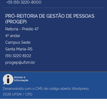
+55 (55) 3220-8000
PRÓ-REITORIA DE GESTÃO DE PESSOAS
(PROGEP)
Reitoria - Prédio 47
4º andar
Campus Sede
Santa Maria-RS
(55) 3220 8102
progep@ufsm.br
Acesso à
Informação
Desenvolvido com o CMS de código aberto
Wordpress
2026
UFSM
/
CPD