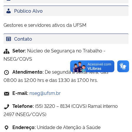
Público Alvo
Secretaria-Geral
Gestores e servidores ativos da UFSM
Secretaria de Governo
Contato
Gabinete de Segurança Institucional
Setor:
Núcleo de Segurança no Trabalho -
NSEG/CQVS
Advocacia-Geral da União
Atendimento:
De segunda a sexta feira, das
Banco Central do Brasil
08:00 às 12:00 hrs e das 13:30 às 17:00 hrs.
Planalto
E-mail:
nseg@ufsm.br
Telefone:
(55) 3220 – 8134 (CQVS) Ramal interno
2497 (NSEG/CQVS)
Endereço:
Unidade de Atenção à Saúde