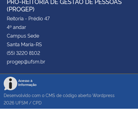
PRÓ-REITORIA DE GESTÃO DE PESSOAS
(PROGEP)
Reitoria - Prédio 47
4º andar
Campus Sede
Santa Maria-RS
(55) 3220 8102
progep@ufsm.br
Acesso à
Informação
Desenvolvido com o CMS de código aberto
Wordpress
2026
UFSM
/
CPD