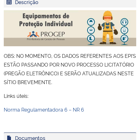
Descrição
Ministério da Cidadania
Ministério da Saúde
Ministério de Minas e Energia
OBS: NO MOMENTO, OS DADOS REFERENTES AOS EPI’S
Ministério da Ciência, Tecnologia, Inovações e Comunicações
ESTÃO PASSANDO POR NOVO PROCESSO LICITATÓRIO
Ministério do Meio Ambiente
(PREGÃO ELETRÔNICO) E SERÃO ATUALIZADAS NESTE
SÍTIO BREVEMENTE.
Ministério do Turismo
Links úteis:
Ministério do Desenvolvimento Regional
Norma Regulamentadora 6 – NR 6
Controladoria-Geral da União
Documentos
Ministério da Mulher, da Família e dos Direitos Humanos