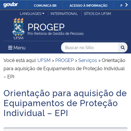
COMUNICA BR
ACESSO À INFORMAÇÃO
PARTI
Casa Civil
LANGUAGES
INTERNATIONAL
SÍTIOS DA UFSM
IR
PARA
PROGEP
Ministério da Justiça e Segurança Pública
O
Pró-Reitoria de Gestão de Pessoas
CONTEÚDO
Ministério da Defesa
Buscar no no Sítio
Busca
Busca:
Menu Principal do Sítio
Menu
Busc
Ministério das Relações Exteriores
Você está aqui:
UFSM
>
PROGEP
>
Serviços
>
Orientação
para aquisição de Equipamentos de Proteção Individual
Ministério da Economia
– EPI
Orientação para aquisição de
Ministério da Infraestrutura
Início do conteúdo
Equipamentos de Proteção
Ministério da Agricultura, Pecuária e Abastecimento
Individual – EPI
Ministério da Educação