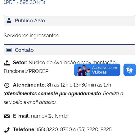
(.PDF - 595,30 KB)
Secretaria-Geral
Público Alvo
Secretaria de Governo
Servidores ingressantes
Gabinete de Segurança Institucional
Contato
Setor:
Núcleo de Avaliação e Movimentação
Advocacia-Geral da União
Funcional/PROGEP
Banco Central do Brasil
Atendimento:
8h às 12h e 13h30min às 17h
(
atendimentos somente por agendamento
. Realize o
Planalto
seu pelo e-mail abaixo)
E-mail:
numov@ufsm.br
Telefone:
(55) 3220-8760 e (55) 3220-8225