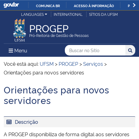
COMUNICA BR
ACESSO À INFORMAÇÃO
PARTI
Casa Civil
LANGUAGES
INTERNATIONAL
SÍTIOS DA UFSM
IR
PARA
PROGEP
Ministério da Justiça e Segurança Pública
O
Pró-Reitoria de Gestão de Pessoas
CONTEÚDO
Ministério da Defesa
Buscar no no Sítio
Busca
Busca:
Menu Principal do Sítio
Menu
Busc
Ministério das Relações Exteriores
Você está aqui:
UFSM
>
PROGEP
>
Serviços
>
Orientações para novos servidores
Ministério da Economia
Orientações para novos
Início do conteúdo
Ministério da Infraestrutura
servidores
Ministério da Agricultura, Pecuária e Abastecimento
Descrição
Ministério da Educação
A PROGEP disponibiliza de forma digital aos servidores