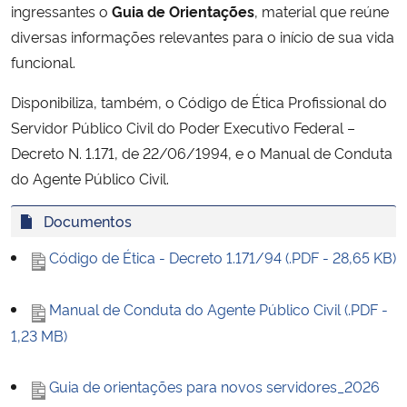
ingressantes o
Guia de Orientações
, material que reúne
Ministério da Cidadania
diversas informações relevantes para o início de sua vida
funcional.
Ministério da Saúde
Disponibiliza, também, o Código de Ética Profissional do
Ministério de Minas e Energia
Servidor Público Civil do Poder Executivo Federal –
Decreto N. 1.171, de 22/06/1994, e o Manual de Conduta
Ministério da Ciência, Tecnologia, Inovações e Comunicações
do Agente Público Civil.
Ministério do Meio Ambiente
Documentos
Código de Ética - Decreto 1.171/94 (.PDF - 28,65 KB)
Ministério do Turismo
Ministério do Desenvolvimento Regional
Manual de Conduta do Agente Público Civil (.PDF -
1,23 MB)
Controladoria-Geral da União
Guia de orientações para novos servidores_2026
Ministério da Mulher, da Família e dos Direitos Humanos