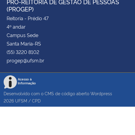
PRÓ-REITORIA DE GESTÃO DE PESSOAS
(PROGEP)
Reitoria - Prédio 47
4º andar
Campus Sede
Santa Maria-RS
(55) 3220 8102
progep@ufsm.br
Acesso à
Informação
Desenvolvido com o CMS de código aberto
Wordpress
2026
UFSM
/
CPD