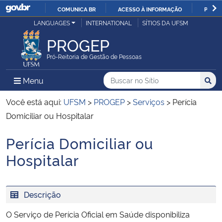
COMUNICA BR
ACESSO À INFORMAÇÃO
PARTI
Casa Civil
LANGUAGES
INTERNATIONAL
SÍTIOS DA UFSM
IR
PARA
PROGEP
Ministério da Justiça e Segurança Pública
O
Pró-Reitoria de Gestão de Pessoas
CONTEÚDO
Ministério da Defesa
Buscar no no Sítio
Busca
Busca:
Menu Principal do Sítio
Menu
Busc
Ministério das Relações Exteriores
Você está aqui:
UFSM
>
PROGEP
>
Serviços
>
Perícia
Domiciliar ou Hospitalar
Ministério da Economia
Perícia Domiciliar ou
Início do conteúdo
Ministério da Infraestrutura
Hospitalar
Ministério da Agricultura, Pecuária e Abastecimento
Descrição
Ministério da Educação
O Serviço de Perícia Oficial em Saúde disponibiliza