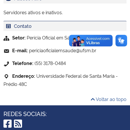
Servidores ativos e inativos.
Secretaria-Geral
Contato
Secretaria de Governo
Setor:
Perícia Oficial em Saúde
Gabinete de Segurança Institucional
E-mail:
periciaoficialemsaude@ufsm.br
Advocacia-Geral da União
Telefone:
(55) 3178-0484
Banco Central do Brasil
Endereço:
Universidade Federal de Santa Maria -
Prédio 48C
Planalto
Voltar ao topo
REDES SOCIAIS: