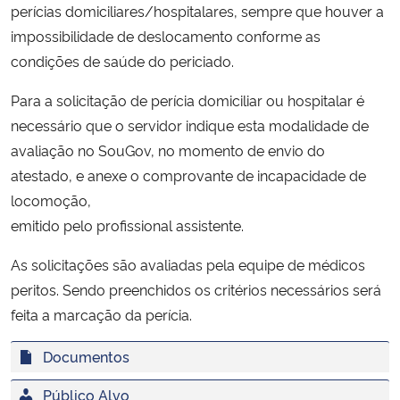
perícias domiciliares/hospitalares, sempre que houver a
Ministério da Cidadania
impossibilidade de deslocamento conforme as
condições de saúde do periciado.
Ministério da Saúde
Para a solicitação de perícia domiciliar ou hospitalar é
Ministério de Minas e Energia
necessário que o servidor indique esta modalidade de
avaliação no SouGov, no momento de envio do
Ministério da Ciência, Tecnologia, Inovações e Comunicações
atestado, e anexe o comprovante de incapacidade de
locomoção,
Ministério do Meio Ambiente
emitido pelo profissional assistente.
Ministério do Turismo
As solicitações são avaliadas pela equipe de médicos
peritos. Sendo preenchidos os critérios necessários será
Ministério do Desenvolvimento Regional
feita a marcação da perícia.
Controladoria-Geral da União
Documentos
Público Alvo
Ministério da Mulher, da Família e dos Direitos Humanos