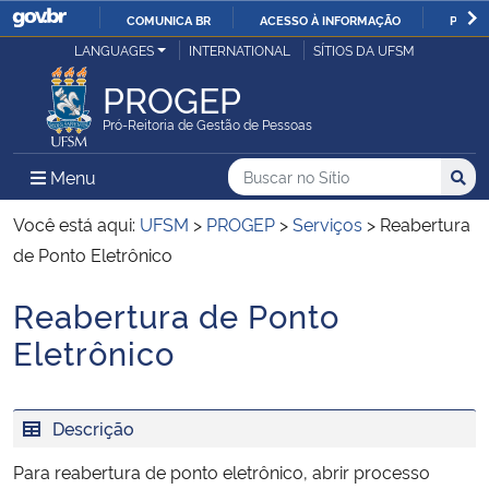
COMUNICA BR
ACESSO À INFORMAÇÃO
PARTI
Casa Civil
LANGUAGES
INTERNATIONAL
SÍTIOS DA UFSM
IR
PARA
PROGEP
Ministério da Justiça e Segurança Pública
O
Pró-Reitoria de Gestão de Pessoas
CONTEÚDO
Ministério da Defesa
Buscar no no Sítio
Busca
Busca:
Menu Principal do Sítio
Menu
Busc
Ministério das Relações Exteriores
Você está aqui:
UFSM
>
PROGEP
>
Serviços
>
Reabertura
de Ponto Eletrônico
Ministério da Economia
Reabertura de Ponto
Início do conteúdo
Ministério da Infraestrutura
Eletrônico
Ministério da Agricultura, Pecuária e Abastecimento
Descrição
Ministério da Educação
Para reabertura de ponto eletrônico, abrir processo