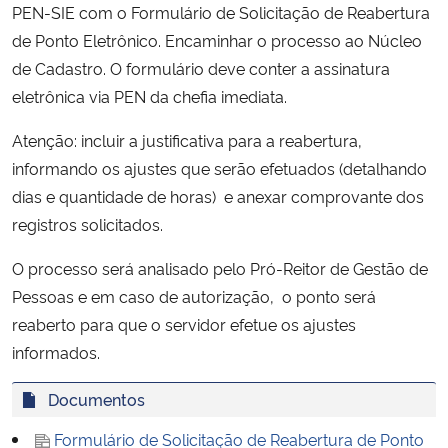
PEN-SIE com o Formulário de Solicitação de Reabertura
Ministério da Cidadania
de Ponto Eletrônico. Encaminhar o processo ao Núcleo
de Cadastro. O formulário deve conter a assinatura
Ministério da Saúde
eletrônica via PEN da chefia imediata.
Ministério de Minas e Energia
Atenção: incluir a justificativa para a reabertura,
informando os ajustes que serão efetuados (detalhando
Ministério da Ciência, Tecnologia, Inovações e Comunicações
dias e quantidade de horas) e anexar comprovante dos
registros solicitados.
Ministério do Meio Ambiente
O processo será analisado pelo Pró-Reitor de Gestão de
Ministério do Turismo
Pessoas e em caso de autorização, o ponto será
reaberto para que o servidor efetue os ajustes
Ministério do Desenvolvimento Regional
informados.
Controladoria-Geral da União
Documentos
Formulário de Solicitação de Reabertura de Ponto
Ministério da Mulher, da Família e dos Direitos Humanos