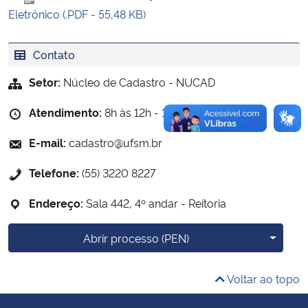
Eletrônico (.PDF - 55,48 KB)
Secretaria-Geral
Contato
Secretaria de Governo
Setor:
Núcleo de Cadastro - NUCAD
Gabinete de Segurança Institucional
Atendimento:
8h às 12h - 13h30 às 17h
E-mail:
cadastro@ufsm.br
Advocacia-Geral da União
Telefone:
(55) 3220 8227
Banco Central do Brasil
Endereço:
Sala 442, 4º andar - Reitoria
Planalto
Mais o
Abrir processo (PEN)
Voltar ao topo