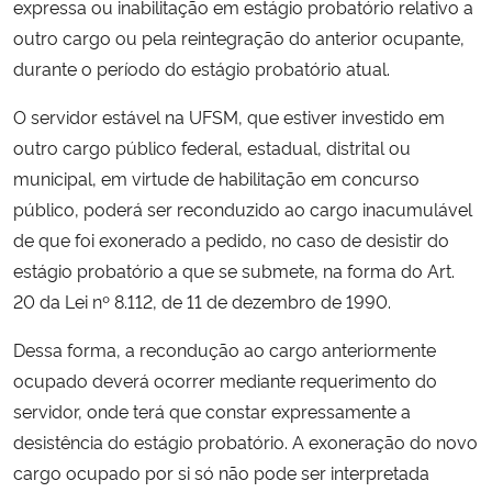
expressa ou inabilitação em estágio probatório relativo a
Ministério da Cidadania
outro cargo ou pela reintegração do anterior ocupante
,
durante o período do estágio probatório atual.
Ministério da Saúde
O servidor estável na UFSM, que estiver investido em
Ministério de Minas e Energia
outro cargo público federal, estadual, distrital ou
municipal, em virtude de habilitação em concurso
Ministério da Ciência, Tecnologia, Inovações e Comunicações
público, poderá ser reconduzido ao cargo inacumulável
de que foi exonerado a pedido, no caso de desistir do
Ministério do Meio Ambiente
estágio probatório a que se submete, na forma do Art.
20 da Lei nº 8.112, de 11 de dezembro de 1990.
Ministério do Turismo
Dessa forma, a recondução ao cargo anteriormente
Ministério do Desenvolvimento Regional
ocupado deverá ocorrer mediante requerimento do
servidor, onde terá que constar expressamente a
Controladoria-Geral da União
desistência do estágio probatório.
A exoneração do novo
cargo ocupado por si só não pode ser interpretada
Ministério da Mulher, da Família e dos Direitos Humanos