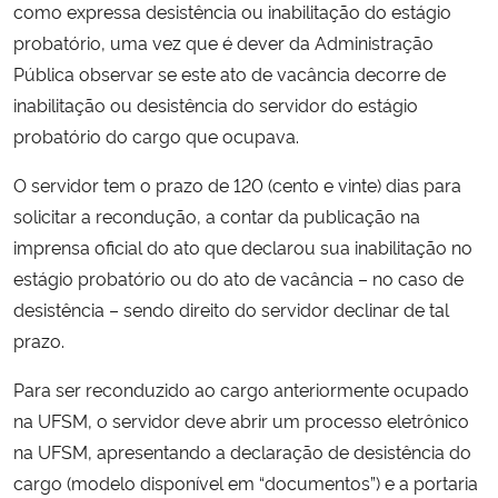
como expressa desistência ou inabilitação do estágio
probatório, uma vez que é dever da Administração
Secretaria-Geral
Pública observar se este ato de vacância decorre de
inabilitação ou desistência do servidor do estágio
Secretaria de Governo
probatório do cargo que ocupava.
Gabinete de Segurança Institucional
O servidor tem o prazo de 120 (cento e vinte) dias para
solicitar a recondução, a contar da publicação na
Advocacia-Geral da União
imprensa oficial do ato que declarou sua inabilitação no
estágio probatório ou do ato de vacância – no caso de
Banco Central do Brasil
desistência – sendo direito do servidor declinar de tal
prazo.
Planalto
Para ser reconduzido ao cargo anteriormente ocupado
na UFSM, o servidor deve abrir um processo eletrônico
na UFSM, apresentando a declaração de desistência do
cargo (modelo disponível em “documentos”) e a portaria