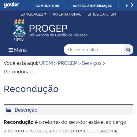
COMUNICA BR
ACESSO À INFORMAÇÃO
PARTI
Casa Civil
LANGUAGES
INTERNATIONAL
SÍTIOS DA UFSM
IR
PARA
PROGEP
Ministério da Justiça e Segurança Pública
O
Pró-Reitoria de Gestão de Pessoas
CONTEÚDO
Ministério da Defesa
Buscar no no Sítio
Busca
Busca:
Menu Principal do Sítio
Menu
Busc
Ministério das Relações Exteriores
Você está aqui:
UFSM
>
PROGEP
>
Serviços
>
Recondução
Ministério da Economia
Recondução
Início do conteúdo
Ministério da Infraestrutura
Descrição
Ministério da Agricultura, Pecuária e Abastecimento
Recondução
é o retorno do servidor estável ao cargo
Ministério da Educação
anteriormente ocupado
e decorrerá de desistência