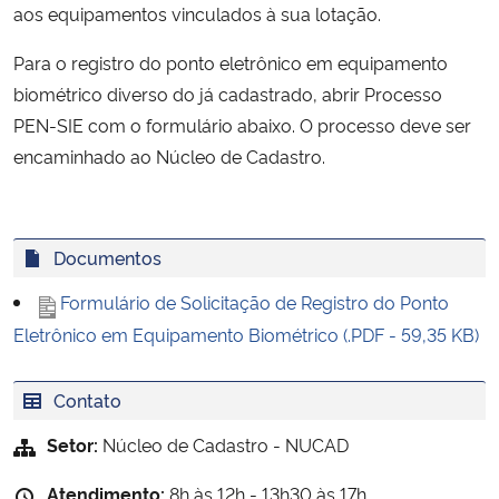
aos equipamentos vinculados à sua lotação.
Ministério da Cidadania
Para o registro do ponto eletrônico em equipamento
Ministério da Saúde
biométrico diverso do já cadastrado, abrir Processo
PEN-SIE com o formulário abaixo. O processo deve ser
Ministério de Minas e Energia
encaminhado ao Núcleo de Cadastro.
Ministério da Ciência, Tecnologia, Inovações e Comunicações
Documentos
Ministério do Meio Ambiente
Formulário de Solicitação de Registro do Ponto
Ministério do Turismo
Eletrônico em Equipamento Biométrico (.PDF - 59,35 KB)
Ministério do Desenvolvimento Regional
Contato
Controladoria-Geral da União
Setor:
Núcleo de Cadastro - NUCAD
Atendimento:
8h às 12h - 13h30 às 17h
Ministério da Mulher, da Família e dos Direitos Humanos