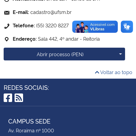
E-mail:
cadastro@ufsm.br
Secretaria-Geral
Telefone:
(55) 3220 8227
Secretaria de Governo
Endereço:
Sala 442, 4º andar - Reitoria
Gabinete de Segurança Institucional
Mais o
Abrir processo (PEN)
Advocacia-Geral da União
Voltar ao topo
Banco Central do Brasil
REDES SOCIAIS:
Planalto
Facebook
RSS
CAMPUS SEDE
Av. Roraima nº 1000