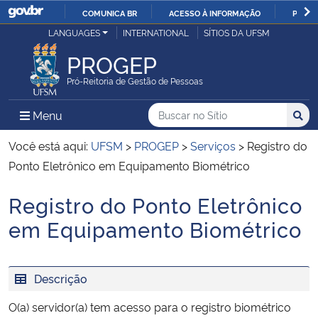
COMUNICA BR
ACESSO À INFORMAÇÃO
PARTI
Casa Civil
LANGUAGES
INTERNATIONAL
SÍTIOS DA UFSM
IR
PARA
PROGEP
Ministério da Justiça e Segurança Pública
O
Pró-Reitoria de Gestão de Pessoas
CONTEÚDO
Ministério da Defesa
Buscar no no Sítio
Busca
Busca:
Menu Principal do Sítio
Menu
Busc
Ministério das Relações Exteriores
Você está aqui:
UFSM
>
PROGEP
>
Serviços
>
Registro do
Ponto Eletrônico em Equipamento Biométrico
Ministério da Economia
Registro do Ponto Eletrônico
Início do conteúdo
Ministério da Infraestrutura
em Equipamento Biométrico
Ministério da Agricultura, Pecuária e Abastecimento
Descrição
Ministério da Educação
O(a) servidor(a) tem acesso para o registro biométrico