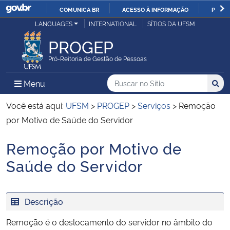
COMUNICA BR
ACESSO À INFORMAÇÃO
PARTI
Casa Civil
LANGUAGES
INTERNATIONAL
SÍTIOS DA UFSM
IR
PARA
PROGEP
Ministério da Justiça e Segurança Pública
O
Pró-Reitoria de Gestão de Pessoas
CONTEÚDO
Ministério da Defesa
Buscar no no Sítio
Busca
Busca:
Menu Principal do Sítio
Menu
Busc
Ministério das Relações Exteriores
Você está aqui:
UFSM
>
PROGEP
>
Serviços
>
Remoção
por Motivo de Saúde do Servidor
Ministério da Economia
Remoção por Motivo de
Início do conteúdo
Ministério da Infraestrutura
Saúde do Servidor
Ministério da Agricultura, Pecuária e Abastecimento
Descrição
Ministério da Educação
Remoção é o deslocamento do servidor no âmbito do