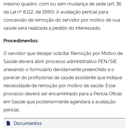
mesmo quadro, com ou sem mudança de sede (art. 36
Ministério da Cidadania
da Lei nº 8.112, de 1990). A avaliação pericial para
concessão de remoção do servidor por motivo de sua
Ministério da Saúde
saúde será realizada a pedido do interessado.
Ministério de Minas e Energia
Procedimentos:
Ministério da Ciência, Tecnologia, Inovações e Comunicações
O servidor que desejar solicitar Remoção por Motivo de
Saúde deverá abrir processo administrativo PEN/SIE
Ministério do Meio Ambiente
anexando o formulário devidamente preenchido e o
parecer do profissional de saúde assistente que indique
Ministério do Turismo
necessidade de remoção por motivo de saúde. Esse
processo deverá ser encaminhado para a Perícia Oficial
Ministério do Desenvolvimento Regional
em Saúde que posteriormente agendará a avaliação
pericial.
Controladoria-Geral da União
Documentos
Ministério da Mulher, da Família e dos Direitos Humanos