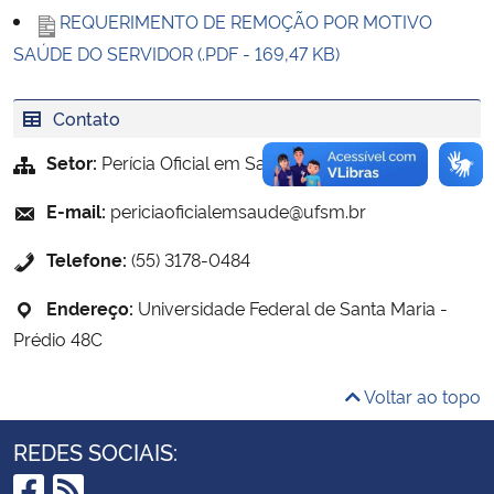
REQUERIMENTO DE REMOÇÃO POR MOTIVO
SAÚDE DO SERVIDOR (.PDF - 169,47 KB)
Secretaria-Geral
Secretaria de Governo
Contato
Setor:
Perícia Oficial em Saúde
Gabinete de Segurança Institucional
E-mail:
periciaoficialemsaude@ufsm.br
Advocacia-Geral da União
Telefone:
(55) 3178-0484
Banco Central do Brasil
Endereço:
Universidade Federal de Santa Maria -
Prédio 48C
Planalto
Voltar ao topo
REDES SOCIAIS: