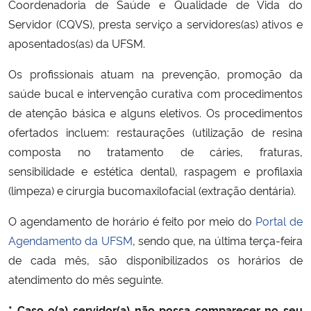
Coordenadoria de Saúde e Qualidade de Vida do
Ministério da Cidadania
Servidor (CQVS), presta serviço a servidores(as) ativos e
aposentados(as) da UFSM.
Ministério da Saúde
Os profissionais
atuam na prevenção, promoção da
Ministério de Minas e Energia
saúde bucal e intervenção curativa com procedimentos
de atenção básica e alguns eletivos. Os procedimentos
Ministério da Ciência, Tecnologia, Inovações e Comunicações
ofertados incluem: restaurações (utilização de resina
composta no tratamento de cáries, fraturas,
Ministério do Meio Ambiente
sensibilidade e estética dental), raspagem e profilaxia
(limpeza) e cirurgia bucomaxilofacial (extração dentária).
Ministério do Turismo
O agendamento de horário é feito por meio do
Portal de
Ministério do Desenvolvimento Regional
Agendamento da UFSM
, sendo que, na última terça-feira
de cada mês, são disponibilizados os horários de
Controladoria-Geral da União
atendimento do mês seguinte.
Ministério da Mulher, da Família e dos Direitos Humanos
* Caso o(a) servidor(a) não possa comparecer no seu