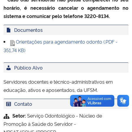
horário, é necessário cancelar o agendamento no
Secretaria-Geral
sistema e comunicar pelo telefone 3220-8134.
Documentos
Secretaria de Governo
Orientações para agendamento odonto (.PDF -
Gabinete de Segurança Institucional
351,74 KB)
Advocacia-Geral da União
Público Alvo
Banco Central do Brasil
Servidores docentes e técnico-administrativos em
educação, ativos e aposentados, da UFSM.
Planalto
Contato
Setor:
Serviço Odontológico - Núcleo de
Promoção à Saúde do Servidor -
NPSAT/CQVS/PROGEP