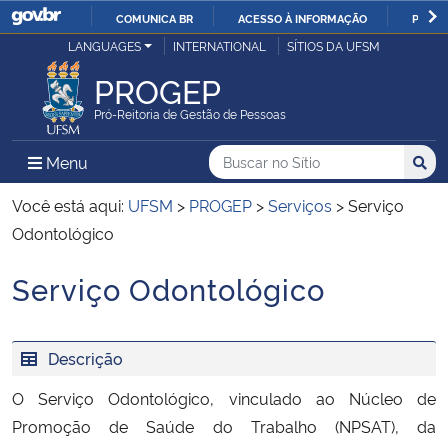
COMUNICA BR
ACESSO À INFORMAÇÃO
PARTI
Casa Civil
LANGUAGES
INTERNATIONAL
SÍTIOS DA UFSM
IR
PARA
PROGEP
Ministério da Justiça e Segurança Pública
O
Pró-Reitoria de Gestão de Pessoas
CONTEÚDO
Ministério da Defesa
Buscar no no Sítio
Busca
Busca:
Menu Principal do Sítio
Menu
Busc
Ministério das Relações Exteriores
Você está aqui:
UFSM
>
PROGEP
>
Serviços
>
Serviço
Odontológico
Ministério da Economia
Serviço Odontológico
Início do conteúdo
Ministério da Infraestrutura
Descrição
Ministério da Agricultura, Pecuária e Abastecimento
O Serviço Odontológico, vinculado ao Núcleo de
Ministério da Educação
Promoção de Saúde do Trabalho (NPSAT), da