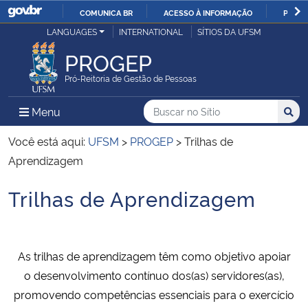
COMUNICA BR
ACESSO À INFORMAÇÃO
PARTI
Casa Civil
LANGUAGES
INTERNATIONAL
SÍTIOS DA UFSM
IR
PARA
PROGEP
Ministério da Justiça e Segurança Pública
O
Pró-Reitoria de Gestão de Pessoas
CONTEÚDO
Ministério da Defesa
Buscar no no Sítio
Busca
Busca:
Menu Principal do Sítio
Menu
Busc
Ministério das Relações Exteriores
Você está aqui:
UFSM
>
PROGEP
>
Trilhas de
Aprendizagem
Ministério da Economia
Trilhas de Aprendizagem
Início do conteúdo
Ministério da Infraestrutura
Ministério da Agricultura, Pecuária e Abastecimento
As trilhas de aprendizagem têm como objetivo apoiar
o desenvolvimento contínuo dos(as) servidores(as),
Ministério da Educação
promovendo competências essenciais para o exercício