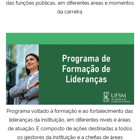
das funções públicas, em diferentes áreas e momentos
Ministério da Cidadania
da carreira.
Ministério da Saúde
Ministério de Minas e Energia
Ministério da Ciência, Tecnologia, Inovações e Comunicações
Ministério do Meio Ambiente
Ministério do Turismo
Ministério do Desenvolvimento Regional
Programa voltado à formação e ao fortalecimento das
lideranças da instituição, em diferentes níveis e áreas
Controladoria-Geral da União
de atuação.
É
composto de ações
destinadas a
todos
os gestores da instituição
e
a
chefias de áreas
Ministério da Mulher, da Família e dos Direitos Humanos