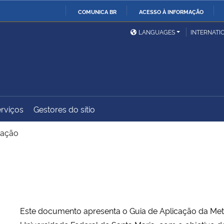
COMUNICA BR
ACESSO À INFORMAÇÃO
Ministério da Defesa
Ministério das Relações
Mini
IR
LANGUAGES
INTERNATI
Exteriores
PARA
O
Ministério da Cidadania
Ministério da Saúde
Mini
CONTEÚDO
rviços
Gestores do sítio
Ministério do
Controladoria-Geral da
Mini
Desenvolvimento Regional
União
Famí
cação
Hum
Advocacia-Geral da União
Banco Central do Brasil
Plan
Este documento apresenta o Guia de Aplicação da Meto