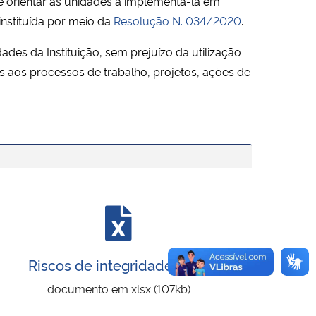
e orientar as unidades a implementá-la em
instituída por meio da
Resolução N. 034/2020
.
ades da Instituição, sem prejuízo da utilização
s aos processos de trabalho, projetos, ações de
Riscos de integridade
vr.1.0
documento em xlsx (107kb)