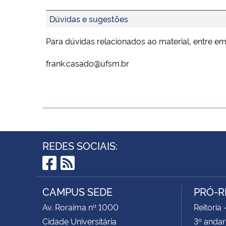
Dúvidas e sugestões
Para dúvidas relacionados ao material, entre e
frank.casado@ufsm.br
REDES SOCIAIS:
Facebook
RSS
CAMPUS SEDE
PRÓ-R
Av. Roraima nº 1000
Reitoria 
Cidade Universitária
3º andar