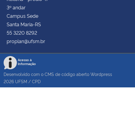
3º andar
Campus Sede
Santa Maria-RS
55 3220 8292
proplan@ufsm.br
Acesso à
Informação
Desenvolvido com o CMS de código aberto
Wordpress
2026
UFSM
/
CPD