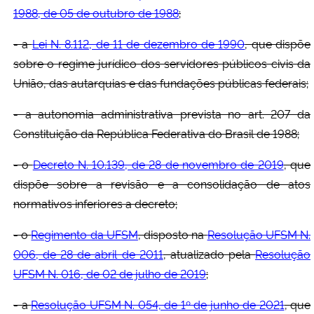
1988, de 05 de outubro de 1988
;
- a
Lei N. 8.112, de 11 de dezembro de 1990
, que dispõe
sobre o regime jurídico dos servidores públicos civis da
União, das autarquias e das fundações públicas federais;
- a autonomia administrativa prevista no art. 207 da
Constituição da República Federativa do Brasil de 1988;
- o
Decreto N. 10.139, de 28 de novembro de 2019
, que
dispõe sobre a revisão e a consolidação de atos
normativos inferiores a decreto;
- o
Regimento da UFSM
, disposto na
Resolução UFSM N.
006, de 28 de abril de 2011
, atualizado pela
Resolução
UFSM N. 016, de 02 de julho de 2019
;
- a
Resolução UFSM N. 054, de 1º de junho de 2021
, que