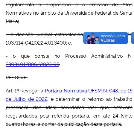
regulamenta a proposição e a emissão de Atos
Normativos no âmbito da Universidade Federal de Santa
Maria;
- a decisão judicial estabelecida nos autos da Ação
1037114-04.2022.4.01.3400; e,
- o que consta no Processo Administrativo N.
23081.012806/2023-98
.
RESOLVE:
Art. 1º Revogar a
Portaria Normativa UFSM N. 048, de 15
de Julho de 2022
, e determinar o retorno ao trabalho
presencial dos (das) servidores (as) que estavam
resguardados pela referida portaria, em até 24 (vinte
quatro) horas, a contar da publicação desta portaria.