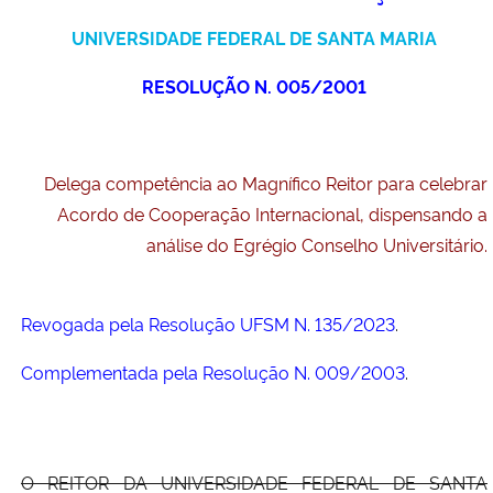
Ministério da Cidadania
UNIVERSIDADE FEDERAL DE SANTA MARIA
Ministério da Saúde
RESOLUÇÃO N. 005/2001
Ministério de Minas e Energia
Delega competência ao Magnífico Reitor para celebrar
Ministério da Ciência, Tecnologia, Inovações e Comunicações
Acordo de Cooperação Internacional, dispensando a
análise do Egrégio Conselho Universitário.
Ministério do Meio Ambiente
Ministério do Turismo
Revogada pela Resolução UFSM N. 135/2023
.
Ministério do Desenvolvimento Regional
Complementada pela Resolução N. 009/2003
.
Controladoria-Geral da União
O REITOR DA UNIVERSIDADE FEDERAL DE SANTA
Ministério da Mulher, da Família e dos Direitos Humanos