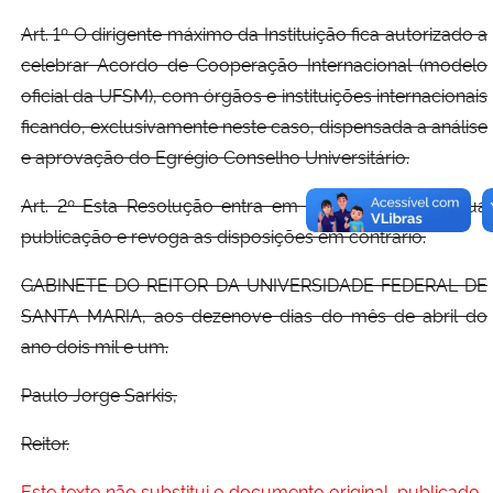
Art. 1º O dirigente máximo da Instituição fica autorizado a
celebrar Acordo de Cooperação Internacional (modelo
oficial da UFSM), com órgãos e instituições internacionais
ficando, exclusivamente neste caso, dispensada a análise
e aprovação do Egrégio Conselho Universitário.
Art. 2º Esta Resolução entra em vigor na data de sua
publicação e revoga as disposições em contrário.
GABINETE DO REITOR DA UNIVERSIDADE FEDERAL DE
SANTA MARIA, aos dezenove dias do mês de abril do
ano dois mil e um.
Paulo Jorge Sarkis,
Reitor.
Este texto não substitui o documento original, publicado