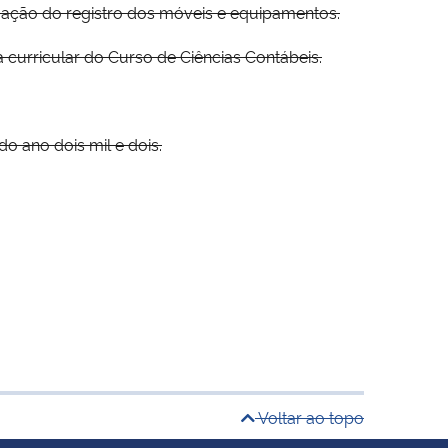
ação do registro dos móveis e equipamentos.
 curricular do Curso de Ciências Contábeis.
ano dois mil e dois.
Voltar ao topo