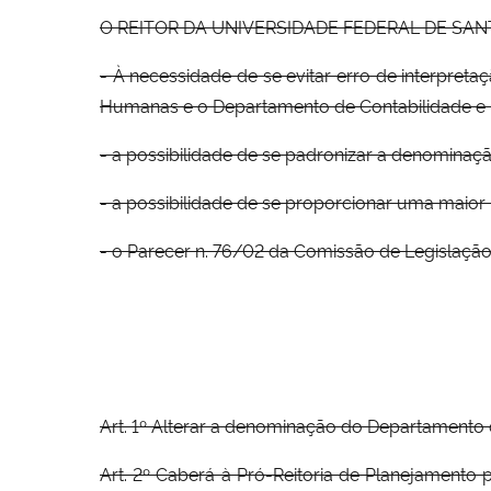
O REITOR DA UNIVERSIDADE FEDERAL DE SANTA MA
- À necessidade de se evitar erro de interpre
Humanas e o Departamento de Contabilidade e Fi
- a possibilidade de se padronizar a denominaç
- a possibilidade de se proporcionar uma maior 
- o Parecer n. 76/02 da Comissão de Legislaçã
Art. 1º Alterar a denominação do Departamento 
Art. 2º Caberá à Pró-Reitoria de Planejamento 