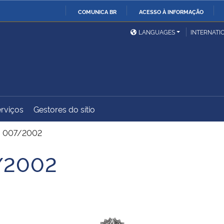
COMUNICA BR
ACESSO À INFORMAÇÃO
Ministério da Defesa
Ministério das Relações
Mini
IR
LANGUAGES
INTERNATI
Exteriores
PARA
O
Ministério da Cidadania
Ministério da Saúde
Mini
CONTEÚDO
rviços
Gestores do sítio
Ministério do
Controladoria-Geral da
Mini
Desenvolvimento Regional
União
Famí
. 007/2002
Hum
7/2002
Advocacia-Geral da União
Banco Central do Brasil
Plan