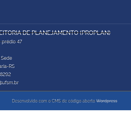
EITORIA DE PLANEJAMENTO (PROPLAN)
- prédio 47
 Sede
aria-RS
 8292
@ufsm.br
Desenvolvido com o CMS de código aberto
Wordpress