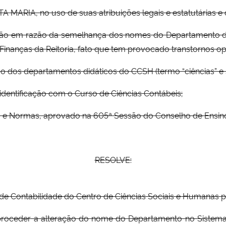
RIA, no uso de suas atribuições legais e estatutárias e 
tação em razão da semelhança dos nomes do Departamento de
nanças da Reitoria, fato que tem provocado transtornos op
ão dos departamentos didáticos do CCSH (termo “ciências” e
identificação com o Curso de Ciências Contábeis;
o e Normas, aprovado na 605ª Sessão do Conselho de Ensino,
RESOLVE:
de Contabilidade do Centro de Ciências Sociais e Humanas 
proceder a alteração do nome do Departamento no Sistema de