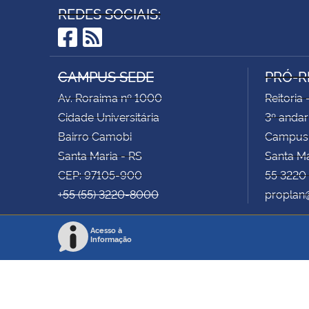
REDES SOCIAIS:
Facebook
RSS
CAMPUS SEDE
PRÓ-R
Av. Roraima nº 1000
Reitoria 
Cidade Universitária
3º andar
Bairro Camobi
Campus
Santa Maria - RS
Santa M
CEP: 97105-900
55 3220
+55 (55) 3220-8000
proplan
Acesso à
Informação