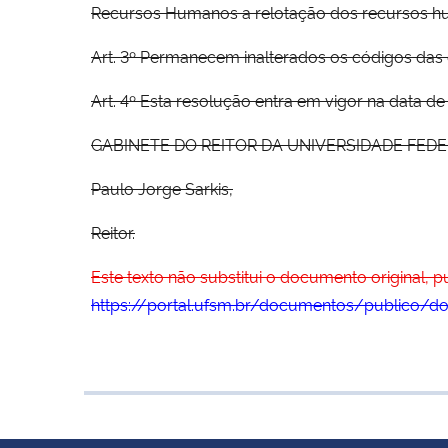
Recursos Humanos a relotação dos recursos hu
Art. 3º Permanecem inalterados os códigos das d
Art. 4º Esta resolução entra em vigor na data d
GABINETE DO REITOR DA UNIVERSIDADE FEDERAL 
Paulo Jorge Sarkis,
Reitor.
Este texto não substitui o documento original, 
https://portal.ufsm.br/documentos/publico/d