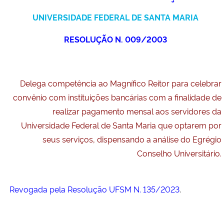
Ministério da Cidadania
UNIVERSIDADE FEDERAL DE SANTA MARIA
Ministério da Saúde
RESOLUÇÃO N. 009/2003
Ministério de Minas e Energia
Delega competência ao Magnífico Reitor para celebrar
Ministério da Ciência, Tecnologia, Inovações e Comunicações
convênio com instituições bancárias com a finalidade de
realizar pagamento mensal aos servidores da
Ministério do Meio Ambiente
Universidade Federal de Santa Maria que optarem por
seus serviços, dispensando a análise do Egrégio
Ministério do Turismo
Conselho Universitário.
Ministério do Desenvolvimento Regional
Revogada pela Resolução UFSM N. 135/2023
.
Controladoria-Geral da União
Ministério da Mulher, da Família e dos Direitos Humanos