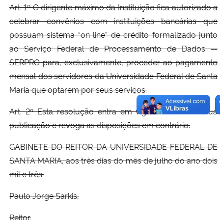
Art. 1º O dirigente máximo da Instituição fica autorizado a
celebrar convênios com instituições bancárias que
possuam sistema “on line” de crédito formalizado junto
ao Serviço Federal de Processamento de Dados —
SERPRO para, exclusivamente, proceder ao pagamento
mensal dos servidores da Universidade Federal de Santa
Maria que optarem por seus serviços.
Art. 2º Esta resolução entra em vigor na data de sua
publicação e revoga as disposições em contrário.
GABINETE DO REITOR DA UNIVERSIDADE FEDERAL DE
SANTA MARIA, aos três dias do mês de julho do ano dois
mil e três.
Paulo Jorge Sarkis,
Reitor.