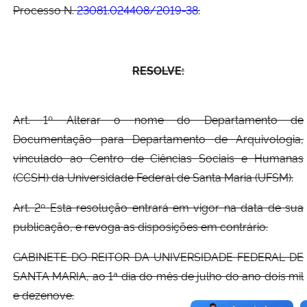
Processo N.
23081.024408/2019-38
.
Secretaria-Geral
Secretaria de Governo
RESOLVE:
Gabinete de Segurança Institucional
Art. 1º Alterar o nome do Departamento de
Documentação para Departamento de Arquivologia,
Advocacia-Geral da União
vinculado ao Centro de Ciências Sociais e Humanas
(CCSH) da Universidade Federal de Santa Maria (UFSM).
Banco Central do Brasil
Art. 2º Esta resolução entrará em vigor na data de sua
Planalto
publicação, e revoga as disposições em contrário.
GABINETE DO REITOR DA UNIVERSIDADE FEDERAL DE
SANTA MARIA, ao 1ª dia do mês de julho do ano dois mil
e dezenove.