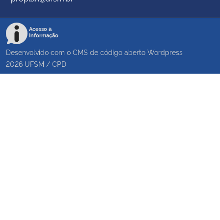
Acesso à
Informação
Desenvolvido com o CMS de código aberto
Wordpress
2026
UFSM
/
CPD