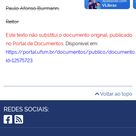
Paulo Afonso Burmann,
Reitor
Este texto não substitui o documento original, publicado
no Portal de Documentos.
Disponível em:
https://portal.ufsm.br/documentos/publico/documento.
id=12575723
Voltar ao topo
REDES SOCIAIS:
Facebook
RSS