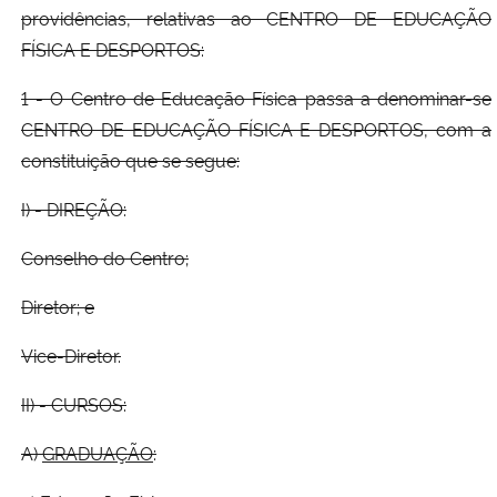
providências, relativas ao CENTRO DE EDUCAÇÃO
FÍSICA E DESPORTOS:
1 - O Centro de Educação Física passa a denominar-se
CENTRO DE EDUCAÇÃO FÍSICA E DESPORTOS, com a
constituição que se segue:
I) - DIREÇÃO:
Conselho do Centro;
Diretor; e
Vice-Diretor.
II) - CURSOS:
A)
GRADUAÇÃO
: