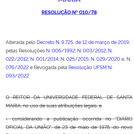
Ministério da Cidadania
RESOLUÇÃO Nº 010/78
Ministério da Saúde
Ministério de Minas e Energia
Alterada pelo
Decreto N. 9.725, de 12 de março de 2019
,
pelas Resoluções
N. 006/1992
;
N. 003/2012
;
N.
Ministério da Ciência, Tecnologia, Inovações e Comunicações
022/2012
;
N. 001/2014
;
N. 025/2015
;
N. 029/2020
e,
N.
076/2022
e Revogada pela
Resolução UFSM N.
Ministério do Meio Ambiente
093/2022
Ministério do Turismo
O REITOR DA UNIVERSIDADE FEDERAL DE SANTA
Ministério do Desenvolvimento Regional
MARIA, no uso de suas atribuições legais, e
Controladoria-Geral da União
- considerando a publicação ocorrida no "DIÁRIO
OFICIAL DA UNIÃO", de 23 de maio de 1978, do novo
Ministério da Mulher, da Família e dos Direitos Humanos