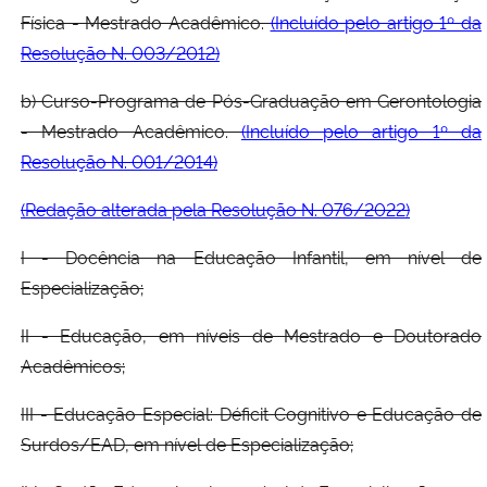
Física - Mestrado Acadêmico.
(Incluído pelo artigo 1º da
Resolução N. 003/2012)
b) Curso-Programa de Pós-Graduação em Gerontologia
- Mestrado Acadêmico.
(Incluído pelo artigo 1º da
Resolução N. 001/2014)
(Redação alterada pela Resolução N. 076/2022)
I - Docência na Educação Infantil, em nível de
Especialização;
II - Educação, em níveis de Mestrado e Doutorado
Acadêmicos;
III - Educação Especial: Déficit Cognitivo e Educação de
Surdos/EAD, em nível de Especialização;