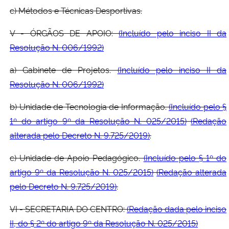
c) Métodos e Técnicas Desportivas.
V - ÓRGÃOS DE APOIO:
(Incluído pelo inciso II da
Resolução N. 006/1992)
a) Gabinete de Projetos.
(Incluído pelo inciso II da
Resolução N. 006/1992)
b) Unidade de Tecnologia de Informação.
(Incluído pelo §
1º do artigo 9º da Resolução N. 025/2015)
(Redação
alterada pelo Decreto N. 9.725/2019)
.
c) Unidade de Apoio Pedagógico.
(Incluído pelo § 1º do
artigo 9º da Resolução N. 025/2015)
(Redação alterada
pelo Decreto N. 9.725/2019)
.
VI - SECRETARIA DO CENTRO:
(Redação dada pelo inciso
II, do § 2º do artigo 9º da Resolução N. 025/2015)