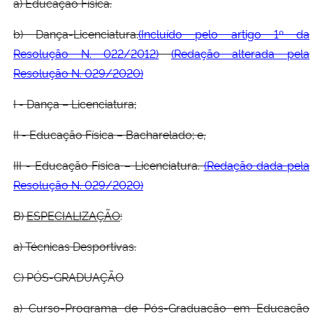
a) Educação Física.
b) Dança-Licenciatura.
(Incluído pelo artigo 1º da
Resolução N. 022/2012)
(Redação alterada pela
Resolução N. 029/2020)
I - Dança – Licenciatura;
II - Educação Física – Bacharelado; e,
III - Educação Física – Licenciatura.
(Redação dada pela
Resolução N. 029/2020)
B)
ESPECIALIZAÇÃO
:
a)
Técnicas Desportivas.
C) PÓS-GRADUAÇÃO
a) Curso-Programa de Pós-Graduação em Educação