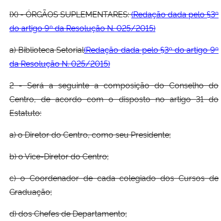
IX) - ÓRGÃOS SUPLEMENTARES:
(Redação dada pelo §3º
do artigo 9º da Resolução N. 025/2015)
a) Biblioteca Setorial
(Redação dada pelo §3º do artigo 9º
da Resolução N. 025/2015)
2 - Será a seguinte a composição do Conselho do
Centro, de acordo com o disposto no artigo 31 do
Estatuto:
a) o Diretor do Centro, como seu Presidente;
b) o Vice-Diretor do Centro;
c) o Coordenador de cada colegiado dos Cursos de
Graduação;
d) dos Chefes de Departamento;