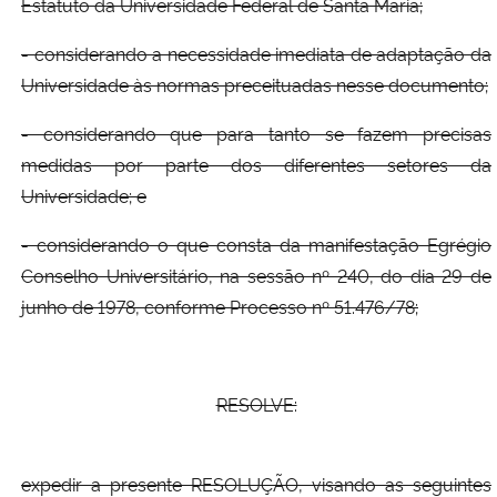
Estatuto da Universidade Federal de Santa Maria;
Secretaria-Geral
- considerando a necessidade imediata de adaptação da
Universidade às normas preceituadas nesse documento;
Secretaria de Governo
- considerando que para tanto se fazem precisas
medidas por parte dos diferentes setores da
Gabinete de Segurança Institucional
Universidade; e
Advocacia-Geral da União
- considerando o que consta da manifestação Egrégio
Conselho Universitário, na sessão nº 240, do dia 29 de
Banco Central do Brasil
junho de 1978, conforme Processo nº 51.476/78;
Planalto
RESOLVE:
expedir a presente RESOLUÇÃO, visando as seguintes