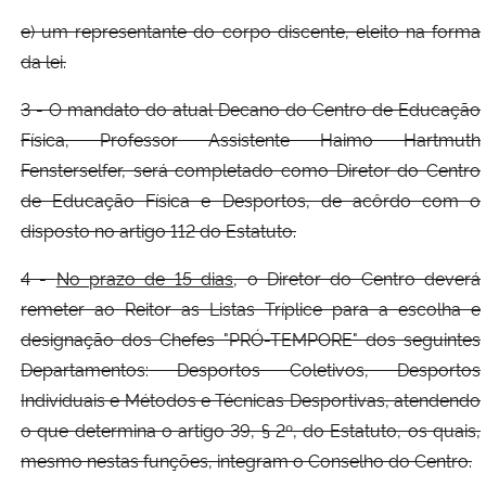
e) um representante do corpo discente, eleito na forma
da lei.
3 - O mandato do atual Decano do Centro de Educação
Física, Professor Assistente Haimo Hartmuth
Fensterselfer, será completado como Diretor do Centro
de Educação Física e Desportos, de acôrdo com o
disposto no artigo 112 do Estatuto.
4 -
No prazo de 15 dias
, o Diretor do Centro deverá
remeter ao Reitor as Listas Tríplice para a escolha e
designação dos Chefes "PRÓ-TEMPORE" dos seguintes
Departamentos: Desportos Coletivos, Desportos
Individuais e Métodos e Técnicas Desportivas, atendendo
o que determina o artigo 39, § 2º, do Estatuto, os quais,
mesmo nestas funções, integram o Conselho do Centro.