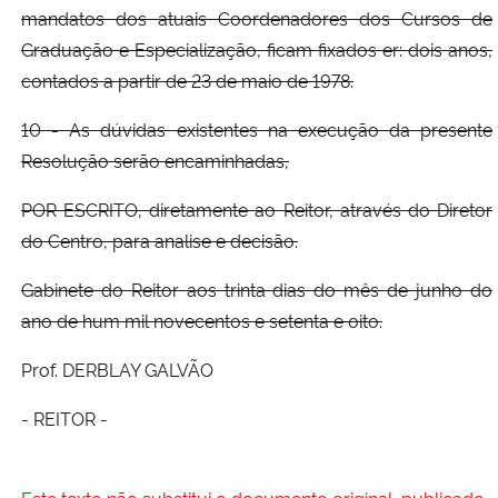
mandatos dos atuais Coordenadores dos Cursos de
Graduação e Especialização, ficam fixados er: dois anos,
contados a partir de 23 de maio de 1978.
10 - As dúvidas existentes na execução da presente
Resolução serão encaminhadas,
POR ESCRITO, diretamente ao Reitor, através do Diretor
do Centro, para analise e decisão.
Gabinete do Reitor aos trinta dias do mês de junho do
ano de hum mil novecentos e setenta e oito.
Prof. DERBLAY GALVÃO
- REITOR -