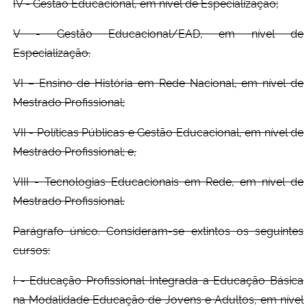
IV - Gestão Educacional, em nível de Especialização;
V - Gestão Educacional/EAD, em nível de
Especialização.
VI – Ensino de História em Rede Nacional, em nível de
Mestrado Profissional;
VII - Políticas Públicas e Gestão Educacional, em nível de
Mestrado Profissional; e,
VIII - Tecnologias Educacionais em Rede, em nível de
Mestrado Profissional.
Parágrafo único. Consideram-se extintos os seguintes
cursos:
I - Educação Profissional Integrada a Educação Básica
na Modalidade Educação de Jovens e Adultos, em nível