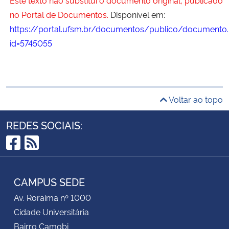
Este texto não substitui o documento original, publicado
no Portal de Documentos.
Disponível em:
https://portal.ufsm.br/documentos/publico/documento.
id=5745055
Voltar ao topo
REDES SOCIAIS:
Facebook
RSS
CAMPUS SEDE
Av. Roraima nº 1000
Cidade Universitária
Bairro Camobi