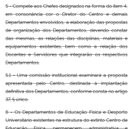
5 - Compete aos Chefes designados na forma do item 4,
em consonância cor o Diretor do Centro e demais
Departamentos envolvidos, a elaboração das propostas
de organização dos Departamentos, devendo constar
das mesmas, as relações das disciplinas, materiais e
equipamentos existentes, bem como a relação dos
Docentes e Servidores que integrarão os respectivos
Departamentos.
5.1 - Uma comissão institucional examinará a proposta
apresentada pelo Centro, destinada à implantação
definitiva dos Departamentos, conforme consta no artigo
37, § único.
6 - Os Departamentos de Educação Física e Desporto
Universitário existentes na estrutura do extinto Centro de
Educação Física, permanecem, administrativa e