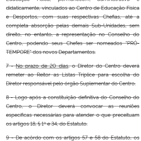
didaticamente, vinculados ao Centro de Educação Física
e Desportos, com suas respectivas Chefias, até a
completa absorção pelas demais Sub-Unidades, sem
direito, no entanto, a representação no Conselho do
Centro, podendo seus Chefes ser nomeados "PRÓ-
TEMPORE" dos novos Departamentos.
7 -
No prazo de 20 dias
, o Diretor do Centro deverá
remeter ao Reitor as Listas Tríplice para escolha do
Diretor responsável pelo órgão Suplementar do Centro.
8 - Logo após a constituição definitiva do Conselho do
Centro, o Diretor deverá convocar as reuniões
específicas necessárias para atender o que preceituam
os artigos 18, § 1º e 34, do Estatuto.
9 - De acôrdo com os artigos 57 e 58 do Estatuto, os