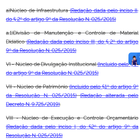
a)Núcleo de Infraestrutura
(Redação dada pelo inciso II,
do § 2º do artigo 9º da Resolução N. 025/2015)
a.1)Divisão de Manutenção e Controle de Material
Didático
(Redação dada pelo inciso III, do § 2º do artigo
9º da Resolução N. 025/2015)
VI - Núcleo de Divulgação Institucional
(Incluído pelo § 1º
do artigo 9º da Resolução N. 025/2015)
VII - Núcleo de Patrimônio
(Incluído pelo §1º do artigo 9º
da Resolução N. 025/2015)
(Redação alterada pelo
Decreto N. 9.725/2019)
.
VIII - Núcleo de Execução e Controle Orçamentário
(Redação dada pelo inciso I, do §2º do artigo 9º da
Resolução N. 025/2015)