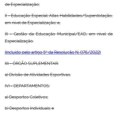
de Especialização;
II - Educação Especial: Altas Habilidades/Superdotação,
em nível de Especialização; e,
III - Gestão da Educação Municipal/EAD, em nível de
Especialização.
(Incluído pelo artigo 5º da Resolução N. 076/2022)
III) - ÓRGÃO SUPLEMENTAR:
a) Divisão de Atividades Esportivas.
IV) - DEPARTAMENTOS:
a) Desportos Coletivos;
b) Desportos Individuais; e