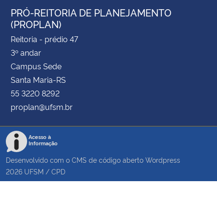
PRÓ-REITORIA DE PLANEJAMENTO
(PROPLAN)
Reitoria - prédio 47
3º andar
Campus Sede
Santa Maria-RS
55 3220 8292
proplan@ufsm.br
Acesso à
Informação
Desenvolvido com o CMS de código aberto
Wordpress
2026
UFSM
/
CPD