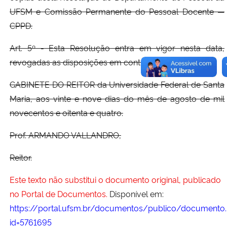
UFSM e Comissão Permanente do Pessoal Docente —
CPPD.
Art. 5º - Esta Resolução entra em vigor nesta data,
revogadas as disposições em contrário.
GABINETE DO REITOR da Universidade Federal de Santa
Maria, aos vinte e nove dias do mês de agosto de mil
novecentos e oitenta e quatro.
Prof. ARMANDO VALLANDRO,
Reitor.
Este texto não substitui o documento original, publicado
no Portal de Documentos.
Disponível em:
https://portal.ufsm.br/documentos/publico/documento.
id=5761695