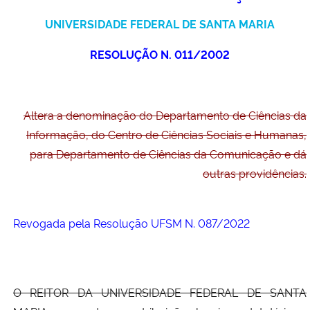
Ministério da Cidadania
UNIVERSIDADE FEDERAL DE SANTA MARIA
Ministério da Saúde
RESOLUÇÃO N. 011/2002
Ministério de Minas e Energia
Altera a denominação do Departamento de Ciências da
Ministério da Ciência, Tecnologia, Inovações e Comunicações
Informação, do Centro de Ciências Sociais e Humanas,
para Departamento de Ciências da Comunicação e dá
Ministério do Meio Ambiente
outras providências.
Ministério do Turismo
Revogada pela Resolução UFSM N. 087/2022
Ministério do Desenvolvimento Regional
Controladoria-Geral da União
O REITOR DA UNIVERSIDADE FEDERAL DE SANTA
Ministério da Mulher, da Família e dos Direitos Humanos