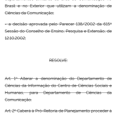
Brasil e no Exterior que utilizam a denominação de
Ciências da Comunicação;
- a decisão aprovada pelo Parecer 138/2002 da 615ª
Sessão do Conselho de Ensino, Pesquisa e Extensão, de
12.10.2002;
RESOLVE:
Art. 1º Alterar a denominação do Departamento de
Ciências da Informação do Centro de Ciências Sociais e
Humanas, para Departamento de Ciências da
Comunicação.
Art. 2º Caberá à Pró-Reitoria de Planejamento proceder à