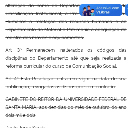
alteração do nome do Departamento no Sistema de
Classificação Institucional, à Pró-Reitoria de Recursos
Humanos a relotação dos recursos humanos e ao
Departamento de Material e Patrimônio a adequação do
registro dos móveis e equipamentos.
Art. 3º Permanecem inalterados os códigos das
disciplinas do Departamento até que seja realizada a
reforma curricular do curso de Comunicação Social.
Art 4º Esta Resolução entra em vigor na data de sua
publicação, revogadas as disposições em contrário.
GABINETE DO REITOR DA UNIVERSIDADE FEDERAL DE
SANTA MARIA, aos dez dias do mês de outubro do ano
dois mil e dois.
Paulo Jorge Sarkis,