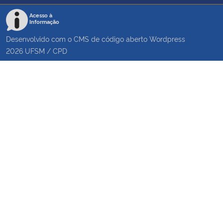
Acesso à
Informação
Desenvolvido com o CMS de código aberto
Wordpress
2026
UFSM
/
CPD