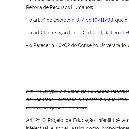
Reitoria de Recursos Humanos;
- o art. 7º do
Decreto n. 977, de 10/11/93
, que d
- o art. 29 da Seção II, do Capítulo II, da
Lei n. 9
- o Parecer n. 40/02 do Conselho Universitário
Art. 1º Extinguir o Núcleo de Educação Infantil
de Recursos Humanos e transferir a sua infra
ensino, pesquisa e extensão.
Art. 2º O Projeto de Educação Infantil Ipê A
intelectual e social, assim como proporci