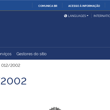
COMUNICA BR
ACESSO À INFORMAÇÃO
Ministério da Defesa
Ministério das Relações
Mini
IR
LANGUAGES
INTERNATI
Exteriores
PARA
O
Ministério da Cidadania
Ministério da Saúde
Mini
CONTEÚDO
rviços
Gestores do sítio
Ministério do
Controladoria-Geral da
Mini
Desenvolvimento Regional
União
Famí
. 012/2002
Hum
/2002
Advocacia-Geral da União
Banco Central do Brasil
Plan