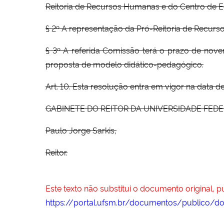
Reitoria de Recursos Humanas e do Centro de 
§ 2º A representação da Pró-Reitoria de Recu
§ 3º A referida Comissão terá o prazo de noven
proposta de modelo didático-pedagógico.
Art. 10. Esta resolução entra em vigor na data 
GABINETE DO REITOR DA UNIVERSIDADE FEDERAL
Paulo Jorge Sarkis,
Reitor.
Este texto não substitui o documento original, 
https://portal.ufsm.br/documentos/publico/d