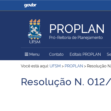
Casa Civil
Ministério da Justiça e
Segurança Pública
PROPLAN
Ministério da Agricultura,
Ministério da Educação
Pró-Reitoria de Planejamento
Pecuária e Abastecimento
Menu Principal do Sítio
Menu
Contato
Editais PROPLAN
Se
Ministério do Meio Ambiente
Ministério do Turismo
Você está aqui:
UFSM
>
PROPLAN
>
Resolução N
Resolução N. 012
Início do conteúdo
Secretaria de Governo
Gabinete de Segurança
Institucional