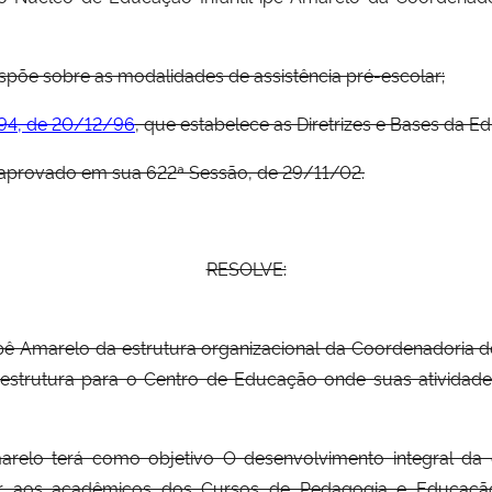
ispõe sobre as modalidades de assistência pré-escolar;
394, de 20/12/96
, que estabelece as Diretrizes e Bases da E
, aprovado em sua 622ª Sessão, de 29/11/02.
RESOLVE:
 Ipê Amarelo da estrutura organizacional da Coordenadoria 
-estrutura para o Centro de Educação onde suas atividad
marelo terá como objetivo O desenvolvimento integral da c
onar aos acadêmicos dos Cursos de Pedagogia e Educaç