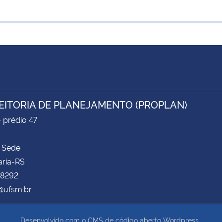
EITORIA DE PLANEJAMENTO (PROPLAN)
- prédio 47
 Sede
aria-RS
 8292
@ufsm.br
Desenvolvido com o CMS de código aberto
Wordpress