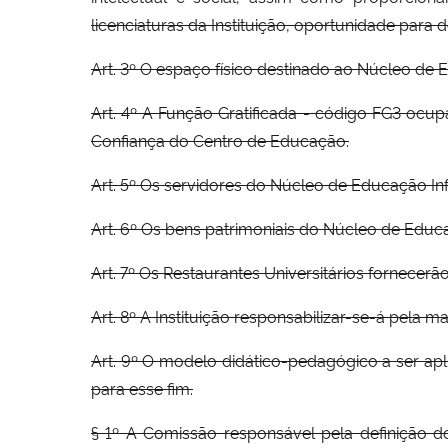
licenciaturas da Instituição, oportunidade para
Art. 3º O espaço físico destinado ao Núcleo de 
Art. 4º A Função Gratificada - código FG3 ocu
Confiança do Centro de Educação.
Art. 5º Os servidores do Núcleo de Educação In
Art. 6º Os bens patrimoniais do Núcleo de Educ
Art. 7º Os Restaurantes Universitários fornecer
Art. 8º A Instituição responsabilizar-se-á pela 
Art. 9º O modelo didático-pedagógico a ser a
para esse fim.
§ 1º A Comissão responsável pela definição d