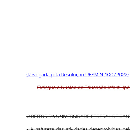
(Revogada pela Resolução UFSM N. 100/2022)
Extingue o Núcleo de Educação Infantil Ip
O REITOR DA UNIVERSIDADE FEDERAL DE SANTA MA
- A natureza das atividades desenvolvidas pe