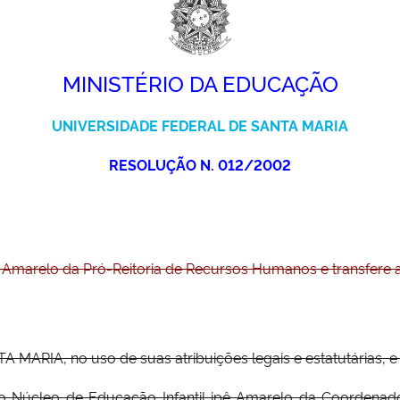
MINISTÉRIO DA EDUCAÇÃO
UNIVERSIDADE FEDERAL DE SANTA MARIA
RESOLUÇÃO N. 012/2002
ê Amarelo da Pró-Reitoria de Recursos Humanos e transfere a
RIA, no uso de suas atribuições legais e estatutárias, e
lo Núcleo de Educação Infantil ipê Amarelo da Coordenad