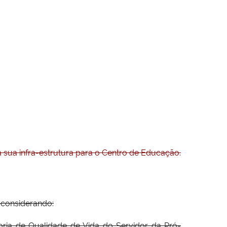
 sua infra-estrutura para o Centro de Educação.
 considerando:
oria de Qualidade de Vida do Servidor da Pró-