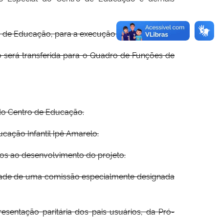
ro de Educação, para a execução do projeto.
o será transferida para o Quadro de Funções de
 do Centro de Educação.
ucação Infantil Ipê Amarelo.
ados ao desenvolvimento do projeto.
idade de uma comissão especialmente designada
sentação paritária dos pais usuários, da Pró-