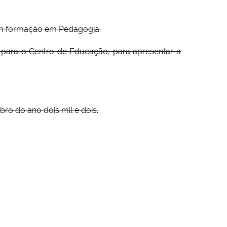
om formação em Pedagogia.
ra para o Centro de Educação, para apresentar a
 do ano dois mil e dois.