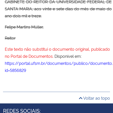
GABINETE DO REITOR DA UNIVERSIDADE FEDERAL DE
SANTA MARIA, aos vinte e sete dias do mês de maio do
ano dois mil e treze.
Felipe Martins Müller,
Reitor
Este texto não substitui o documento original, publicado
no Portal de Documentos.
Disponível em:
https://portal.ufsm.br/documentos/publico/documento.
id=5856829
Voltar ao topo
REDES SOCIAIS: