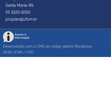
Santa Maria-RS
55 3220 8292
proplan@ufsm.br
Acesso à
Informação
Desenvolvido com o CMS de código aberto
Wordpress
2026
UFSM
/
CPD