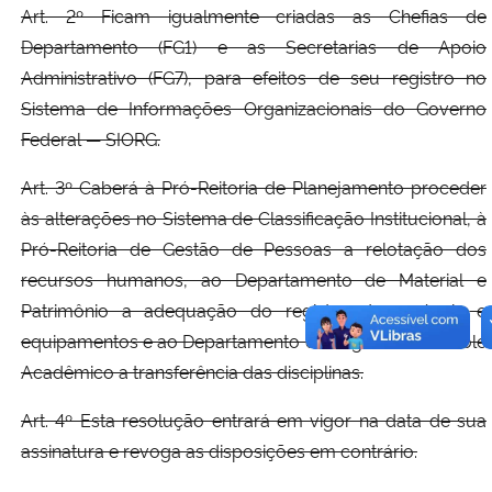
Art. 2º Ficam igualmente criadas as Chefias de
Departamento (FG1) e as Secretarias de Apoio
Administrativo (FG7), para efeitos de seu registro no
Sistema de Informações Organizacionais do Governo
Federal — SIORG.
Art. 3º Caberá à Pró-Reitoria de Planejamento proceder
às alterações no Sistema de Classificação Institucional, à
Pró-Reitoria de Gestão de Pessoas a relotação dos
recursos humanos, ao Departamento de Material e
Patrimônio a adequação do registro dos móveis e
equipamentos e ao Departamento de Registro e Controle
Acadêmico a transferência das disciplinas.
Art. 4º Esta resolução entrará em vigor na data de sua
assinatura e revoga as disposições em contrário.