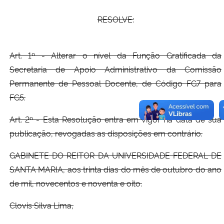
RESOLVE:
Art. 1º - Alterar o nível da Função Gratificada da
Secretaria de Apoio Administrativo da Comissão
Permanente de Pessoal Docente, de Código FG7 para
FG5.
Art. 2º - Esta Resolução entra em vigor na data de sua
publicação, revogadas as disposições em contrário.
GABINETE DO REITOR DA UNIVERSIDADE FEDERAL DE
SANTA MARIA, aos trinta dias do mês de outubro do ano
de mil, novecentos e noventa e oito.
Clovis Silva Lima,