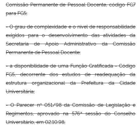
Comissão Permanente de Pessoal Docente, código FG7
para FG5;
Secretaria-Geral
- O grau de complexidade e o nível de responsabilidade
Secretaria de Governo
exigidos para o desenvolvimento das atividades da
Secretaria de Apoio Administrativo da Comissão
Gabinete de Segurança Institucional
Permanente de Pessoal Docente;
Advocacia-Geral da União
- a disponibilidade de uma Função Gratificada - Código
FG5, decorrente dos estudos de readequação da
Banco Central do Brasil
estrutura organizacional da Prefeitura da Cidade
Universitária;
Planalto
- O Parecer nº 051/98 da Comissão de Legislação e
Regimentos, aprovado na 576ª sessão do Conselho
Universitário, em 02.10.98,