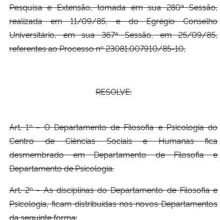
Pesquisa e Extensão, tomada em sua 280ª Sessão,
realizada em 11/09/85, e do Egrégio Conselho
Secretaria-Geral
Universitário, em sua 367ª Sessão, em 25/09/85,
referentes ao Processo nº 23081.007910/85-10,
Secretaria de Governo
Gabinete de Segurança Institucional
RESOLVE:
Advocacia-Geral da União
Art. 1º - O Departamento de Filosofia e Psicologia do
Banco Central do Brasil
Centro de Ciências Sociais e Humanas fica
Planalto
desmembrado em Departamento de Filosofia e
Departamento de Psicologia.
Art. 2º - As disciplinas do Departamento de Filosofia e
Psicologia, ficam distribuídas nos novos Departamentos
da seguinte forma: