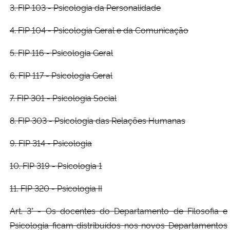
3. FIP 103 - Psicologia da Personalidade
4. FIP 104 - Psicologia Geral e da Comunicação
5. FIP 116 - Psicologia Geral
6. FIP 117 - Psicologia Geral
7. FIP 301 - Psicologia Social
8. FIP 303 - Psicologia das Relações Humanas
9. FIP 314 - Psicologia
10. FIP 319 - Psicologia 1
11. FIP 320 - Psicologia II
Art. 3° - Os docentes do Departamento de Filosofia e
Psicologia ficam distribuídos nos novos Departamentos