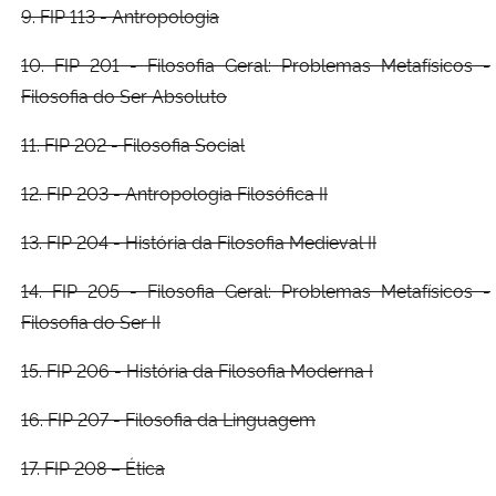
9. FIP 113 - Antropologia
10. FIP 201 - Filosofia Geral: Problemas Metafísicos -
Filosofia do Ser Absoluto
11. FIP 202 - Filosofia Social
12. FIP 203 - Antropologia Filosófica II
13. FIP 204 - História da Filosofia Medieval II
14. FIP 205 - Filosofia Geral: Problemas Metafísicos -
Filosofia do Ser II
15. FIP 206 - História da Filosofia Moderna I
16. FIP 207 - Filosofia da Linguagem
17. FIP 208 – Ética