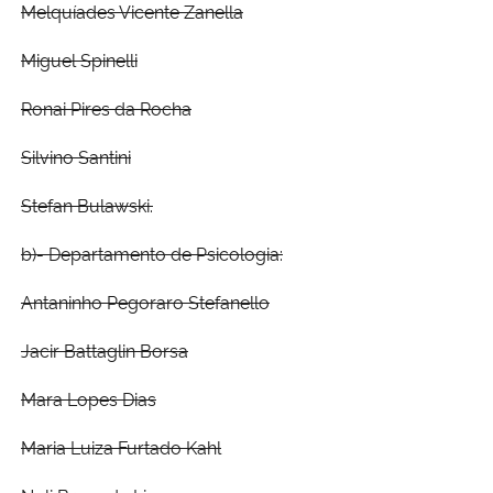
Melquíades Vicente Zanella
Miguel Spinelli
Ronai Pires da Rocha
Silvino Santini
Stefan Bulawski.
b)- Departamento de Psicologia:
Antaninho Pegoraro Stefanello
Jacir Battaglin Borsa
Mara Lopes Dias
Maria Luiza Furtado Kahl