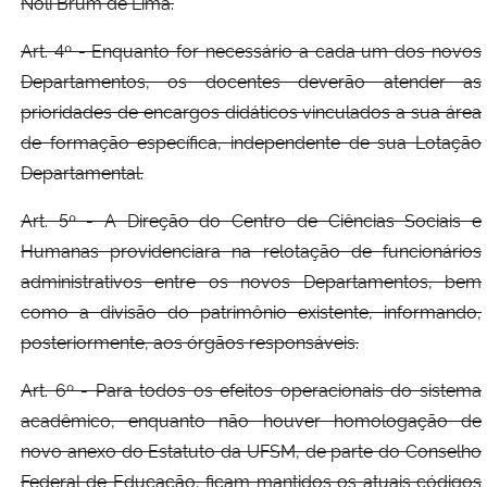
Noli Brum de Lima.
Art. 4º - Enquanto for necessário a cada um dos novos
Departamentos, os docentes deverão atender as
prioridades de encargos didáticos vinculados a sua área
de formação específica, independente de sua Lotação
Departamental.
Art. 5º - A Direção do Centro de Ciências Sociais e
Humanas providenciara na relotação de funcionários
administrativos entre os novos Departamentos, bem
como a divisão do patrimônio existente, informando,
posteriormente, aos órgãos responsáveis.
Art. 6º - Para todos os efeitos operacionais do sistema
acadêmico, enquanto não houver homologação de
novo anexo do Estatuto da UFSM, de parte do Conselho
Federal de Educação, ficam mantidos os atuais códigos