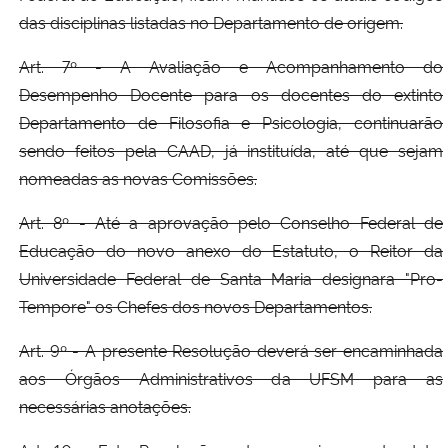
das disciplinas listadas no Departamento de origem.
Art. 7º - A Avaliação e Acompanhamento do
Desempenho Docente para os docentes do extinto
Departamento de Filosofia e Psicologia, continuarão
sendo feitos pela CAAD, já instituída, até que sejam
nomeadas as novas Comissões.
Art. 8º - Até a aprovação pelo Conselho Federal de
Educação do novo anexo do Estatuto, o Reitor da
Universidade Federal de Santa Maria designara "Pro-
Tempore" os Chefes dos novos Departamentos.
Art. 9º - A presente Resolução deverá ser encaminhada
aos Órgãos Administrativos da UFSM para as
necessárias anotações.