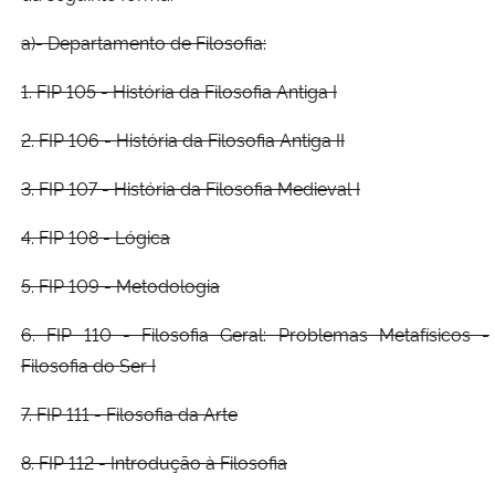
a)- Departamento de Filosofia:
1. FIP 105 - História da Filosofia Antiga I
2. FIP 106 - História da Filosofia Antiga II
3. FIP 107 - História da Filosofia Medieval I
4. FIP 108 - Lógica
5. FIP 109 - Metodologia
6. FIP 110 - Filosofia Geral: Problemas Metafísicos -
Filosofia do Ser I
7. FIP 111 - Filosofia da Arte
8. FIP 112 - Introdução à Filosofia