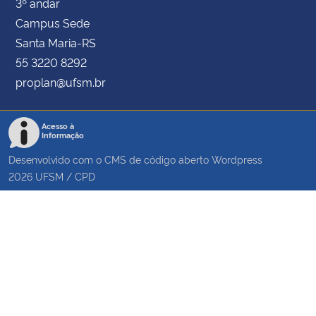
3º andar
Campus Sede
Santa Maria-RS
55 3220 8292
proplan@ufsm.br
Acesso à
Informação
Desenvolvido com o CMS de código aberto
Wordpress
2026
UFSM
/
CPD