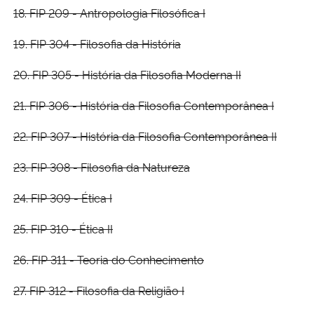
18. FIP 209 - Antropologia Filosófica I
19. FIP 304 - Filosofia da História
20. FIP 305 - História da Filosofia Moderna II
21. FIP 306 - História da Filosofia Contemporânea I
22. FIP 307 - História da Filosofia Contemporânea II
23. FIP 308 - Filosofia da Natureza
24. FIP 309 - Ética I
25. FIP 310 - Ética II
26. FIP 311 - Teoria do Conhecimento
27. FIP 312 - Filosofia da Religião I