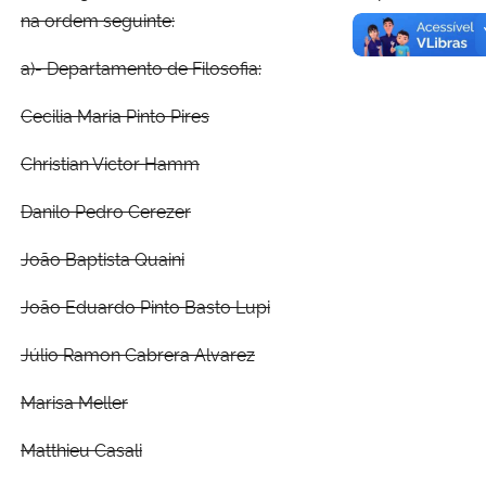
na ordem seguinte:
a)- Departamento de Filosofia:
Cecilia Maria Pinto Pires
Christian Victor Hamm
Danilo Pedro Cerezer
João Baptista Quaini
João Eduardo Pinto Basto Lupi
Júlio Ramon Cabrera Alvarez
Marisa Meller
Matthieu Casali