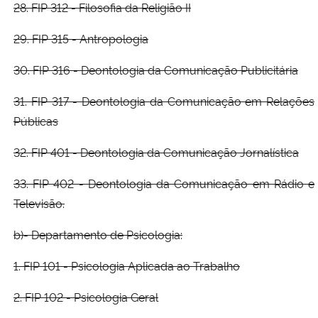
28. FIP 312 - Filosofia da Religião II
29. FIP 315 - Antropologia
30. FIP 316 - Deontologia da Comunicação Publicitária
31. FIP 317 - Deontologia da Comunicação em Relações
Públicas
32. FIP 401 - Deontologia da Comunicação Jornalística
33. FIP 402 - Deontologia da Comunicação em Rádio e
Televisão.
b)- Departamento de Psicologia:
1. FIP 101 - Psicologia Aplicada ao Trabalho
2. FIP 102 - Psicologia Geral