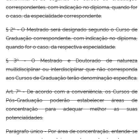
correspondentes, com indicação no diploma, quando for
o caso, da especialidade correspondente.
§ 2º - O Mestrado será designado segundo o Curso de
Graduação correspondente, com indicação no diploma,
quando for o caso, da respectiva especialidade.
§ 3º - O Mestrado e Doutorado de natureza
multidisciplinar ou interdisciplinar que não corresponda
aos Cursos de Graduação terão denominação específica.
Art. 7º - De acordo com a conveniência, os Cursos de
Pós-Graduação poderão estabelecer áreas de
concentração para adequar melhor as suas
potencialidades.
Parágrafo único - Por área de concentração, entende-se