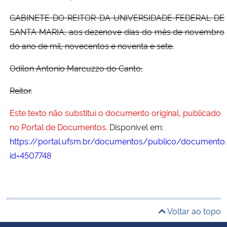
GABINETE DO REITOR DA UNIVERSIDADE FEDERAL DE
SANTA MARIA, aos dezenove dias do mês de novembro
do ano de mil, novecentos e noventa e sete.
Odilon Antonio Marcuzzo do Canto,
Reitor.
Este texto não substitui o documento original, publicado
no Portal de Documentos.
Disponível em:
https://portal.ufsm.br/documentos/publico/documento.
id=4507748
Voltar ao topo