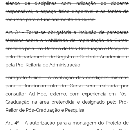
elenco de disciplinas com indicação do docente
responsável, o espaço físico disponível e as fontes de
recursos para o funcionamento do Curso.
Art. 3º - Torna-se obrigatória a inclusão de pareceres
técnicos sobre a viabilidade de implantação do Curso,
emitidos pela Pró-Reitoria de Pós-Graduação e Pesquisa,
pelo Departamento de Registro e Controle Acadêmico e
pela Pró-Reitoria de Administração.
Parágrafo Único - A avaliação das condições mínimas
para o funcionamento do Curso será realizada por
consultor Ad Hoc, externo, com experiência em Pós-
Graduação na área pretendida e designado pelo Pró-
Reitor de Pós-Graduação e Pesquisa.
Art. 4º - A autorização para a montagem do Projeto de