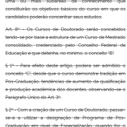
uma ou mais subáreas de conhecimento que
constituirão os objetivos básicos do curso em que os
candidatos poderão concentrar seus estudos.
Art. 8º - Os Cursos de Doutorado serão concebidos
tendo-se por base a estrutura de um Curso de Mestrado
consolidado, credenciado pelo Conselho Federal de
Educação e que detenha, no mínimo, o conceito “B”.
§ 1º - Para efeito deste artigo, poderá ser admitido o
conceito “C”, desde que o curso demonstre tradição em
Pós-Graduação, tendências de aumento da qualificação
e produção acadêmica dos docentes, observando-se o
Parágrafo Único do Art. 3º.
§ 2º - Com a criação de um Curso de Doutorado, passar-
se-á a utilizar a designação de Programa de Pós-
Graduação em nível de Especialização, quando for o