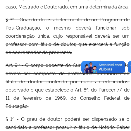
caso, Mestrado e Doutorado, em uma determinada área.
§ 3º - Quando do estabelecimento de um Programa de
Pós-Graduação, o mesmo deverá funcionar sob
coordenação única, cujo responsável deverá ser um
professor com título de doutor, que exercerá a função
de coordenador do programa.
Art. 9º - O corpo docente do Curso de Pós-Graduação
deverá ser composto de professores portadores do
título de doutor, conferido por cursos credenciados,
observado o que estabelece o Art. 8º, do Parecer 77, de
11 de fevereiro de 1969, do Conselho Federal de
Educação.
§ 1º - O grau de doutor poderá ser dispensado se o
candidato a professor possuir o título de Notório Saber