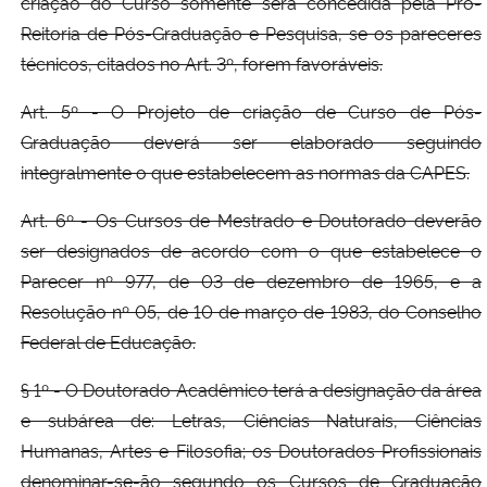
criação do Curso somente será concedida pela Pró-
Reitoria de Pós-Graduação e Pesquisa, se os pareceres
técnicos, citados no Art. 3º, forem favoráveis.
Art. 5º - O Projeto de criação de Curso de Pós-
Graduação deverá ser elaborado seguindo
integralmente o que estabelecem as normas da CAPES.
Art. 6º - Os Cursos de Mestrado e Doutorado deverão
ser designados de acordo com o que estabelece o
Parecer nº 977, de 03 de dezembro de 1965, e a
Resolução nº 05, de 10 de março de 1983, do Conselho
Federal de Educação.
§ 1º - O Doutorado Acadêmico terá a designação da área
e subárea de: Letras, Ciências Naturais, Ciências
Humanas, Artes e Filosofia; os Doutorados Profissionais
denominar-se-ão segundo os Cursos de Graduação