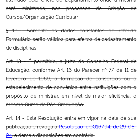
será ministrada, nos processos de Criação de
Cursos/Organização Curricular.
§ 1º - Somente os dados constantes do referido
Formulário serão válidos para efeitos de cadastramento
de disciplinas.
Art. 13 - É permitido, a juízo do Conselho Federal de
Educação, conforme Art. 16 do Parecer nº 77, de 11 de
fevereiro de 1969, a formação de consórcios ou o
estabelecimento de convênios entre instituições com o
propósito de ministrar, em nível de maior eficiência, o
mesmo Curso de Pós-Graduação.
Art. 14 - Esta Resolução entra em vigor na data de sua
publicação e revoga a
Resolução n. 0016/94, de 29-08-
94
, e demais disposições em contrário.