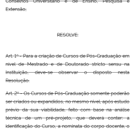
Conselhos Universitário e de Ensino, Pesquisa e
Extensão,
Secretaria-Geral
Secretaria de Governo
RESOLVE:
Gabinete de Segurança Institucional
Art. 1º - Para a criação de Cursos de Pós-Graduação em
Advocacia-Geral da União
nível de Mestrado e de Doutorado stricto sensu na
Instituição, deve-se observar o disposto nesta
Banco Central do Brasil
Resolução.
Planalto
Art. 2º - Os Cursos de Pós-Graduação somente poderão
ser criados ou expandidos, no mesmo nível, após estudo
prévio da sua viabilidade, feito com base na análise
técnica de um pré-projeto, que deverá conter: a
identificação do Curso, a nominata do corpo docente, o