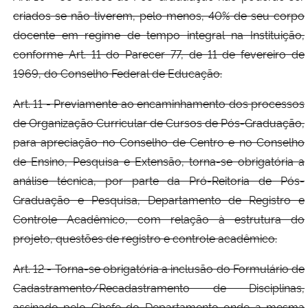
criados se não tiverem, pelo menos, 40% de seu corpo
docente em regime de tempo integral na Instituição,
conforme Art. 11 do Parecer 77, de 11 de fevereiro de
1969, do Conselho Federal de Educação.
Art. 11 - Previamente ao encaminhamento dos processos
de Organização Curricular de Cursos de Pós-Graduação,
para apreciação no Conselho de Centro e no Conselho
de Ensino, Pesquisa e Extensão, torna-se obrigatória a
análise técnica, por parte da Pró-Reitoria de Pós-
Graduação e Pesquisa, Departamento de Registro e
Controle Acadêmico, com relação à estrutura do
projeto, questões de registro e controle acadêmico.
Art. 12 - Torna-se obrigatória a inclusão do Formulário de
Cadastramento/Recadastramento de Disciplinas,
assinado pelo Chefe do Departamento onde a mesma