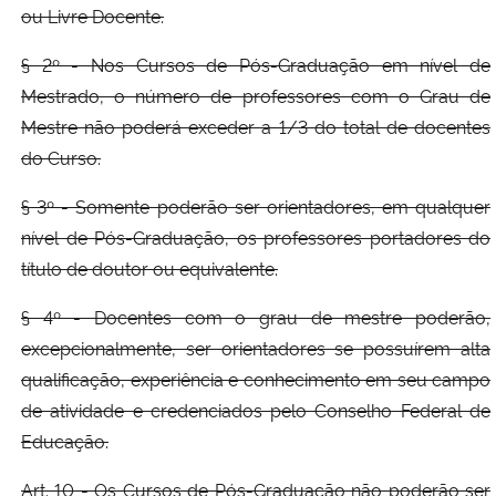
ou Livre Docente.
§ 2º - Nos Cursos de Pós-Graduação em nível de
Mestrado, o número de professores com o Grau de
Mestre não poderá exceder a 1/3 do total de docentes
do Curso.
§ 3º - Somente poderão ser orientadores, em qualquer
nível de Pós-Graduação, os professores portadores do
título de doutor ou equivalente.
§ 4º - Docentes com o grau de mestre poderão,
excepcionalmente, ser orientadores se possuírem alta
qualificação, experiência e conhecimento em seu campo
de atividade e credenciados pelo Conselho Federal de
Educação.
Art. 10 - Os Cursos de Pós-Graduação não poderão ser