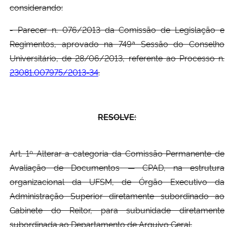
considerando:
Secretaria-Geral
- Parecer n. 076/2013 da Comissão de Legislação e
Regimentos, aprovado na 749ª Sessão do Conselho
Secretaria de Governo
Universitário, de 28/06/2013, referente ao Processo n.
23081.007975/2013-34
.
Gabinete de Segurança Institucional
Advocacia-Geral da União
RESOLVE:
Banco Central do Brasil
Art. 1º Alterar a categoria da Comissão Permanente de
Planalto
Avaliação de Documentos — CPAD, na estrutura
organizacional da UFSM, de Órgão Executivo da
Administração Superior diretamente subordinado ao
Gabinete do Reitor, para subunidade diretamente
subordinada ao Departamento de Arquivo Geral.