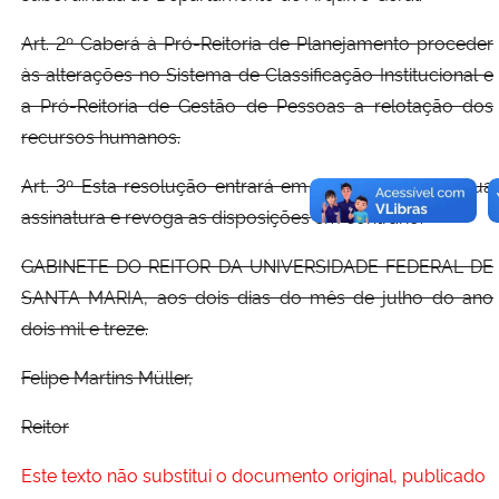
Art. 2º Caberá à Pró-Reitoria de Planejamento proceder
às alterações no Sistema de Classificação Institucional e
a Pró-Reitoria de Gestão de Pessoas a relotação dos
recursos humanos.
Art. 3º Esta resolução entrará em vigor na data de sua
assinatura e revoga as disposições em contrário.
GABINETE DO REITOR DA UNIVERSIDADE FEDERAL DE
SANTA MARIA, aos dois dias do mês de julho do ano
dois mil e treze.
Felipe Martins Müller,
Reitor
Este texto não substitui o documento original, publicado