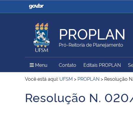
Casa Civil
Ministério da Justiça e
Segurança Pública
PROPLAN
Ministério da Agricultura,
Ministério da Educação
Pró-Reitoria de Planejamento
Pecuária e Abastecimento
Menu Principal do Sítio
Menu
Contato
Editais PROPLAN
Se
Ministério do Meio Ambiente
Ministério do Turismo
Você está aqui:
UFSM
>
PROPLAN
>
Resolução N
Resolução N. 020
Início do conteúdo
Secretaria de Governo
Gabinete de Segurança
Institucional