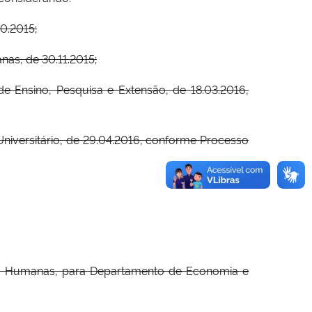
0.2015;
nas, de 30.11.2015;
 Ensino, Pesquisa e Extensão, de 18.03.2016,
iversitário, de 29.04.2016, conforme Processo
s e Humanas, para Departamento de Economia e