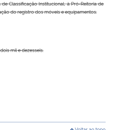
 Classificação Institucional, à Pró-Reitoria de
ação do registro dos móveis e equipamentos.
is mil e dezesseis.
Voltar ao topo