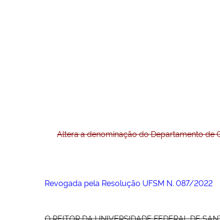
Altera a denominação do Departamento de C
Revogada pela Resolução UFSM N. 087/2022
O REITOR DA UNIVERSIDADE FEDERAL DE SANTA MA