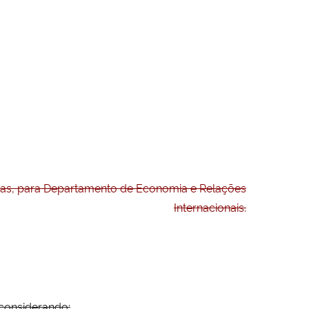
nas, para Departamento de Economia e Relações
Internacionais.
considerando: