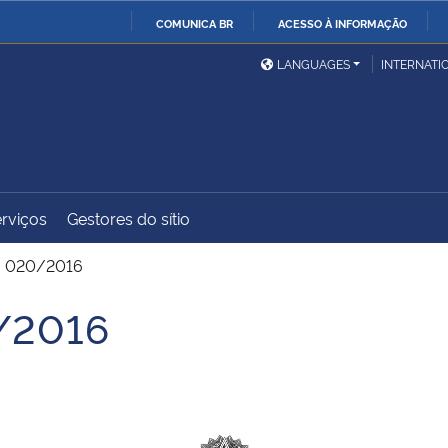
COMUNICA BR
ACESSO À INFORMAÇÃO
Ministério da Defesa
Ministério das Relações
Mini
IR
LANGUAGES
INTERNATI
Exteriores
PARA
O
Ministério da Cidadania
Ministério da Saúde
Mini
CONTEÚDO
rviços
Gestores do sítio
Ministério do
Controladoria-Geral da
Mini
Desenvolvimento Regional
União
Famí
. 020/2016
Hum
/2016
Advocacia-Geral da União
Banco Central do Brasil
Plan