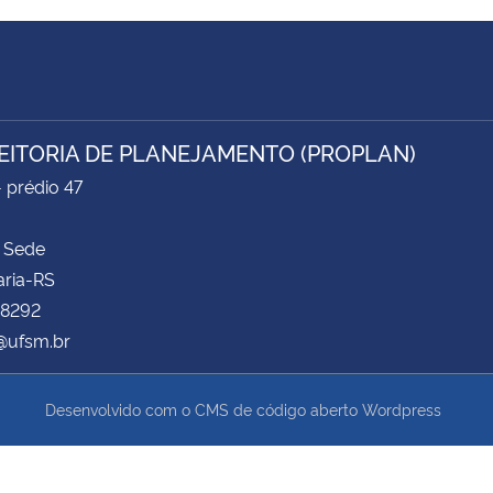
EITORIA DE PLANEJAMENTO (PROPLAN)
- prédio 47
 Sede
aria-RS
 8292
@ufsm.br
Desenvolvido com o CMS de código aberto
Wordpress