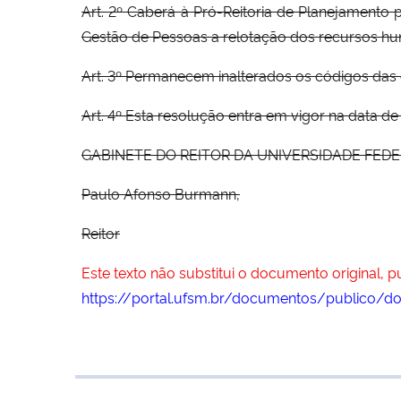
Art. 2º Caberá à Pró-Reitoria de Planejamento 
Gestão de Pessoas a relotação dos recursos hu
Art. 3º Permanecem inalterados os códigos das 
Art. 4º Esta resolução entra em vigor na data d
GABINETE DO REITOR DA UNIVERSIDADE FEDERAL
Paulo Afonso Burmann,
Reitor
Este texto não substitui o documento original, 
https://portal.ufsm.br/documentos/publico/d