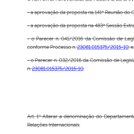
- a aprovação da proposta na 141ª Reunião do 
- a aprovação da proposta na 483ª Sessão Extra
- o Parecer n. 041/2016 da Comissão de Legi
conforme Processo n.
23081.015375/2015-10
; e
- o Parecer n. 032/2016 da Comissão de Legis
n.
23081.015375/2015-10
.
Art. 1º Alterar a denominação do Departamen
Relações Internacionais.