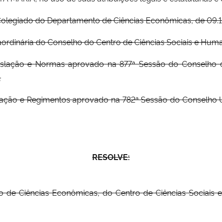
Colegiado do Departamento de Ciências Econômicas, de 09.1
ordinária do Conselho do Centro de Ciências Sociais e Huma
slação e Normas aprovado na 877ª Sessão do Conselho de
,
lação e Regimentos aprovado na 782ª Sessão do Conselho Un
RESOLVE:
to de Ciências Econômicas, do Centro de Ciências Sociai