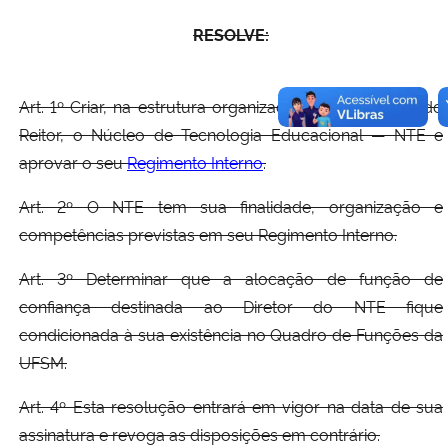
RESOLVE:
Art. 1º Criar, na estrutura organizacional do Gabinete do
Reitor, o Núcleo de Tecnologia Educacional — NTE e
aprovar o seu
Regimento Interno
.
Art. 2º O NTE tem sua finalidade, organização e
competências previstas em seu Regimento Interno.
Art. 3º Determinar que a alocação de função de
confiança destinada ao Diretor do NTE fique
condicionada à sua existência no Quadro de Funções da
UFSM.
Art. 4º Esta resolução entrará em vigor na data de sua
assinatura e revoga as disposições em contrário.