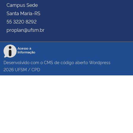
Campus Sede
Santa Maria-RS
55 3220 8292
proplan@ufsm.br
Acesso à
Informação
Desenvolvido com o CMS de código aberto
Wordpress
2026
UFSM
/
CPD