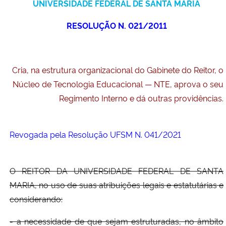
UNIVERSIDADE FEDERAL DE SANTA MARIA
Ministério da Cidadania
RESOLUÇÃO N. 021/2011
Ministério da Saúde
Ministério de Minas e Energia
Cria, na estrutura organizacional do Gabinete do Reitor, o
Núcleo de Tecnologia Educacional — NTE, aprova o seu
Ministério da Ciência, Tecnologia, Inovações e Comunicações
Regimento Interno e dá outras providências.
Ministério do Meio Ambiente
Revogada pela Resolução UFSM N. 041/2021
Ministério do Turismo
Ministério do Desenvolvimento Regional
O REITOR DA UNIVERSIDADE FEDERAL DE SANTA
MARIA, no uso de suas atribuições legais e estatutárias e
Controladoria-Geral da União
considerando:
- a necessidade de que sejam estruturadas, no âmbito
Ministério da Mulher, da Família e dos Direitos Humanos