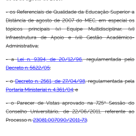
- os Referenciais de Qualidade da Educação Superior a
Distância de agosto de 2007 do MEC, em especial os
tópicos principais (v) Equipe Multidisciplinar, (vi)
Infraestrutura de Apoio e (vii) Gestão Acadêmico-
Administrativa;
- a
Lei n. 9394, de 20/12/96
, regulamentada pelo
Decreto n. 5622/05
;
- o
Decreto n. 2561, de 27/04/98
, regulamentada pela
Portaria Ministerial n. 4.361/04
; e
- o Parecer de Vistas aprovado na 725º Sessão do
Conselho Universitário, de 22/06/2011, referente ao
Processo n.
23081.007090/2011-73
.