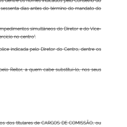
, sessenta dias antes do término do mandato do
u impedimentos simultâneos do Diretor e do Vice-
cício no centro".
plice indicada pelo Diretor do Centro, dentre os
o Reitor, a quem cabe substituí-lo, nos seus
tutos dos titulares de CARGOS DE COMISSÃO, ou