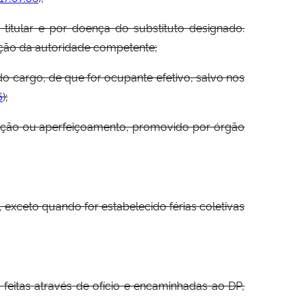
titular e por doença do substituto designado.
ação da autoridade competente;
do cargo, de que for ocupante efetivo, salvo nos
6
);
lização ou aperfeiçoamento, promovido por órgão
, exceto quando for estabelecido férias coletivas
feitas através de ofício e encaminhadas ao DP,