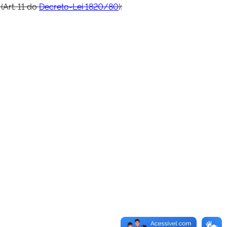
(Art. 11 do
Decreto-Lei 1820/80
):