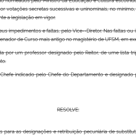
 por votações secretas sucessivas e uninominais, no mínimo
te a legislação em vigor.
seus impedimentos e faltas, pelo Vice--Diretor. Nas faltas o
denador de Curso mais antigo no magistério de UFSM, em exer
a por um professor designado pelo Reitor, de ume lista trí
to.
hefe indicado pelo Chefe do Departamento e designado pel
RESOLVE:
as para as designações e retribuição pecuniária de substi