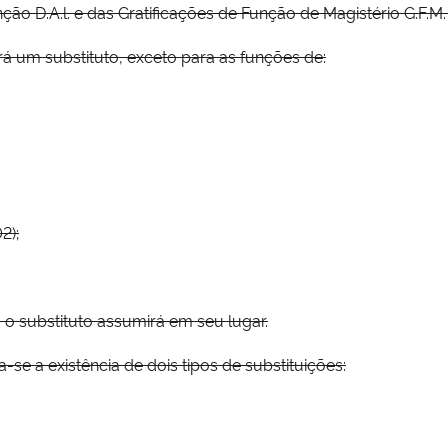
ção D.A.l. e das Gratificações de Função de Magistério G.F.M. 
verá um substituto, exceto para as funções de:
2);
, o substituto assumirá em seu lugar.
-se a existência de dois tipos de substituições: