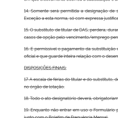
14. Somente será permitida a designação de s
Exceção a esta norma, só com expressa justifi
15. O substituto de titular de DAS, perdera, du
casos de opção pelo vencimento/emprego perma
16. E permissível o pagamento da substituição 
oficial e que guarde inteira relação com o des
DISPOSIÇÕES FINAIS:
17. A escala de férias do titular e do substitut
no órgão de lotação.
18. Todo o ato designatório deverá, obrigatoria
19. Enquanto não entrar em uso o Formulário p
junto com o Boletim de Frequência Mensal.