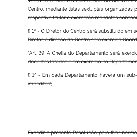
Centro, mediante listas sextuplas organizadas
respectivo titular e exercerão mandatos consoan
§ 1º - O Diretor do Centro será substituído em 
Diretor, a direção do Centro será exercida Coor
"Art. 39. A Chefia do Departamento será exercid
docentes lotados e em exercício no Departamen
§ 1º - Em cada Departamento haverá um sub-C
impeditos”,
Expedir a presente Resolução para fixar norm