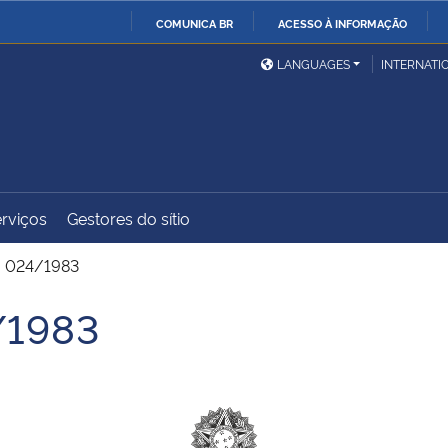
COMUNICA BR
ACESSO À INFORMAÇÃO
Ministério da Defesa
Ministério das Relações
Mini
IR
LANGUAGES
INTERNATI
Exteriores
PARA
O
Ministério da Cidadania
Ministério da Saúde
Mini
CONTEÚDO
rviços
Gestores do sítio
Ministério do
Controladoria-Geral da
Mini
Desenvolvimento Regional
União
Famí
. 024/1983
Hum
/1983
Advocacia-Geral da União
Banco Central do Brasil
Plan