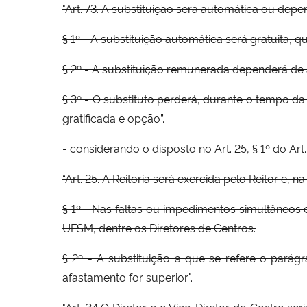
"Art. 73. A substituição será automática ou dep
§ 1º - A substituição automática será gratuita,
§ 2º - A substituição remunerada dependerá de
§ 3º - O substituto perderá, durante o tempo d
gratificada e opção”.
- considerando o disposto no Art. 25, § 1º do Ar
“Art. 25. A Reitoria será exercida pelo Reitor e,
§ 1º - Nas faltas ou impedimentos simultâneos d
UFSM, dentre os Diretores de Centros.
§ 2º - A substituição a que se refere o parág
afastamento for superior".
"Art. 34 O Diretor e o Vice-Diretor do Centro 