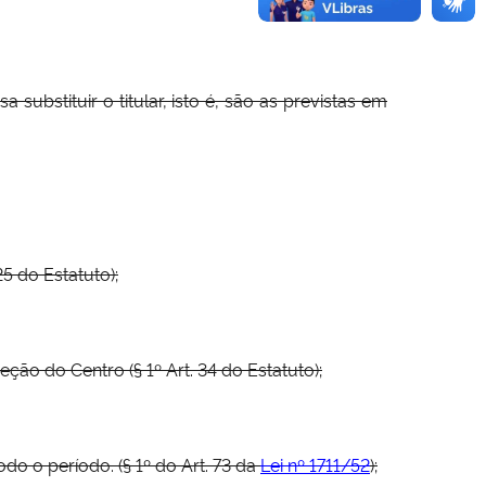
ubstituir o titular, isto é, são as previstas em
25 do Estatuto);
ão do Centro (§ 1º Art. 34 do Estatuto);
do o período. (§ 1º do Art. 73 da
Lei nº 1711/52
);