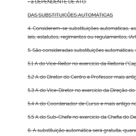
- a DEPENDENTE DE ATO.
DAS SUBSTITUIÇÕES AUTOMÁTICAS
4. Considerem-se substituições automáticas, as 
leis, estatutos, regimentos ou regulamentos, (Ar
5. São consideradas substituições automáticas,
5.1 A do Vice-Reitor no exercício da Reitoria ("Ca
5.2 A do Diretor do Centro e Professor mais antig
5.3 A do Vice-Diretor no exercício da Direção do 
5.4 A do Coordenador de Curso e mais antigo no 
5.5 A do Sub-Chefe no exercício da Chefia do Dep
6. A substituição automática será gratuita, quan