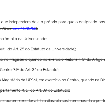
que independem de ato próprio para que o designado possa s
t. 73 da
Lei nº 1711/52
).
 no âmbito da Universidade:
put " do Art. 25 do Estatuto da Universidade);
o no Magistério quando no exercício Reitoria (§ 1º do Artigo 
Centro (§1º do Art. 34 do Estatuto);
Magistério da UFSM, em exercício no Centro, quando na Direç
artamento. (§ 1º do Art. 39 do Estatuto);
do, porém, exceder a trinta dias, ela será remunerada e por to