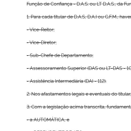
Função de Confiança - D.A.S. ou LT D.A.S., da Fun
1. Para cada titular de D.A.S, D.A.I ou G.F.M., ha
- Vice-Reitor;
- Vice-Diretor;
- Sub-Chefe de Departamento;
- Assessoramento Superior (DAS ou LT-DAS - 10
- Assistência Intermediária (DAI - 112).
2. Nos afastamentos legais e eventuais do titular
3. Com a legislação acima transcrita, fundamenta
- a AUTOMÁTICA, e