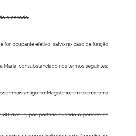
do o período.
e for ocupante efetivo, salvo no caso de função
anta Maria, consubstanciado nos termos seguintes:
essor mais antigo no Magistério, em exercício na
é 30 dias, e, por portaria quando o período de
idos dentre os nomes indicados pelo Conselho do