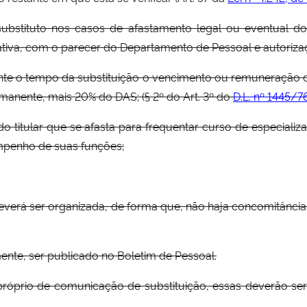
ubstituto nos casos de afastamento legal ou eventual do 
cativa, com o parecer do Departamento de Pessoal e autoriz
rante o tempo da substituição o vencimento ou remuneração 
nente, mais 20% do DAS; (§ 2º do Art. 3º do
D.L. nº 1445/7
do titular que se afasta para frequentar curso de especia
empenho de suas funções;
o, deverá ser organizada, de forma que, não haja concomitância
mente, ser publicado no Boletim de Pessoal.
róprio de comunicação de substituição, essas deverão ser 