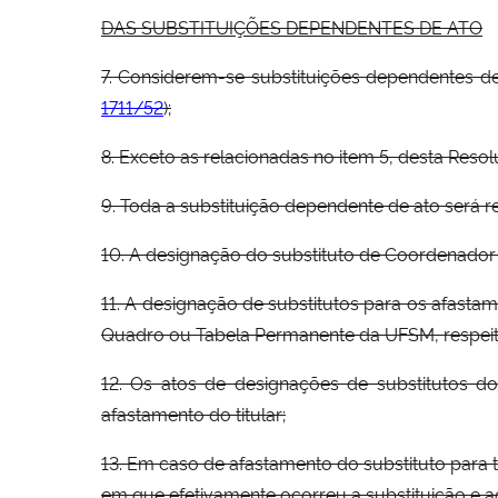
DAS SUBSTITUIÇÕES DEPENDENTES DE ATO
7. Considerem-se substituições dependentes de
1711/52
);
8. Exceto as relacionadas no item 5, desta Res
9. Toda a substituição dependente de ato será re
10. A designação do substituto de Coordenador
11. A designação de substitutos para os afastam
Quadro ou Tabela Permanente da UFSM, respeita
12. Os atos de designações de substitutos d
afastamento do titular;
13. Em caso de afastamento do substituto para
em que efetivamente ocorreu a substituição e ao 