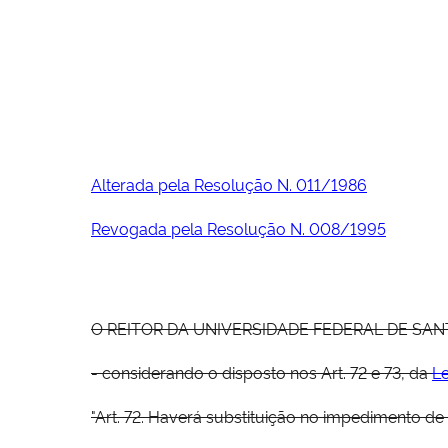
Alterada pela Resolução N. 011/1986
Revogada pela Resolução N. 008/1995
O REITOR DA UNIVERSIDADE FEDERAL DE SANTA MA
- considerando o disposto nos Art. 72 e 73, da
Le
"Art. 72. Haverá substituição no impedimento de