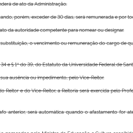
enderá de ato da Administração.
 quando, porém, exceder de 30 dias, será remunerada e por to
 ato da autoridade competente para nomear ou designar.
a substituição, o vencimento ou remuneração do cargo de qu
t. 34 e § 1º do 39, do Estatuto da Universidade Federal de S
 na sua ausência ou impedimento, pelo Vice-Reitor.
o Reitor e do Vice-Reitor, a Reitoria será exercida pelo Prof
rafo anterior, será automática quando o afastamento for at
serão nomeados pelo Ministro da Educação e Cultura escolh