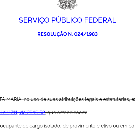
SERVIÇO PÚBLICO FEDERAL
RESOLUÇÃO N. 024/1983
RIA, no uso de suas atribuições legais e estatutárias, e:
i nº 1711, de 28.10.52
, que estabelecem:
 ocupante de cargo isolado, de provimento efetivo ou em com