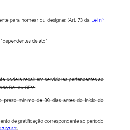
nte para nomear ou designar. (Art. 73 da
Lei nº
 "dependentes de ato".
ente poderá recair em servidores pertencentes ao
cada DAI ou GFM;
o prazo mínimo de 30 dias antes do início do
ento de gratificação correspondente ao período
 17.07.63
);