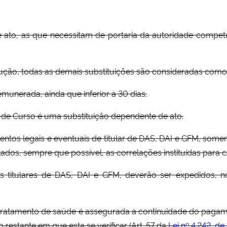
 ato, as que necessitam de portaria da autoridade compete
olução, todas as demais substituições são consideradas como
munerada, ainda que inferior a 30 dias.
 de Curso é uma substituição dependente de ato.
entos legais e eventuais de titular de DAS, DAI e GFM, som
dos, sempre que possível, as correlações instituídas para 
os titulares de DAS, DAI e GFM, deverão ser expedidos, n
 tratamento de saúde é assegurada a continuidade do pagam
restante em que esta se verificar (Art. 57 da
Lei nº 4.242, de