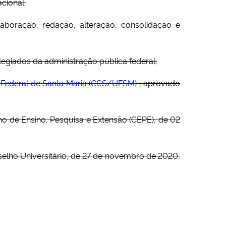
cional;
laboração, redação, alteração, consolidação e
olegiados da administração pública federal;
e Federal de Santa Maria (CCS/UFSM)
, aprovado
 de Ensino, Pesquisa e Extensão (CEPE), de 02
elho Universitário, de 27 de novembro de 2020,