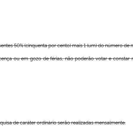
esentes 50% (cinquenta por cento) mais 1 (um) do número de
ença ou em gozo de férias, não poderão votar e constar na 
quisa de caráter ordinário serão realizadas mensalmente.