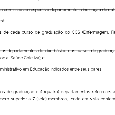
te da comissão ao respectivo departamento, a indicação de ou
rá:
tes de cada curso de graduação do CCS (Enfermagem, Farmá
es dos departamentos do eixo básico dos cursos de graduaçã
ogia, Saúde Coletiva); e
Administrativo em Educação indicados entre seus pares.
s de graduação e 4 (quatro) departamentos referentes às di
úmero superior a 7 (sete) membros, tendo em vista contem