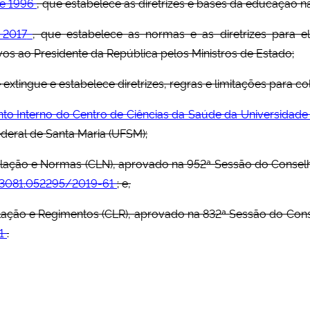
de 1996
, que estabelece as diretrizes e bases da educação na
 2017
, que estabelece as normas e as diretrizes para e
s ao Presidente da República pelos Ministros de Estado;
e extingue e estabelece diretrizes, regras e limitações para c
to Interno do Centro de Ciências da Saúde da Universidad
deral de Santa Maria (UFSM);
lação e Normas (CLN), aprovado na 952ª Sessão do Conselho
3081.052295/2019-61
; e,
ação e Regimentos (CLR), aprovado na 832ª Sessão do Cons
1
.