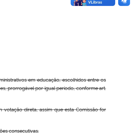
inistrativos em educação, escolhidos entre os
, prorrogável por igual período, conforme art.
m votação direta, assim que esta Comissão for
ões consecutivas.