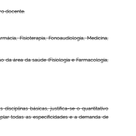
tro docente.
cia, Fisioterapia, Fonoaudiologia, Medicina,
o da área da saúde (Fisiologia e Farmacologia,
sciplinas básicas, justifica-se o quantitativo
plar todas as especificidades e a demanda de