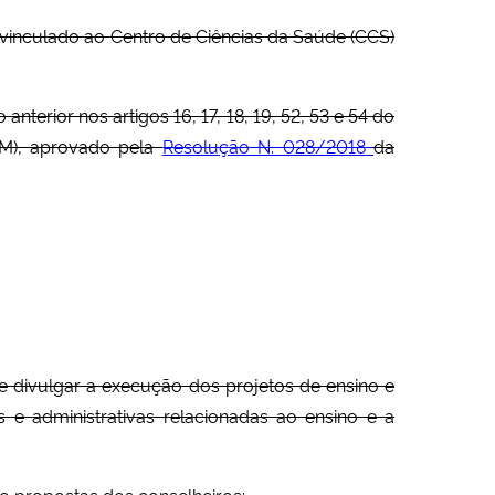
vinculado ao Centro de Ciências da Saúde (CCS)
erior nos artigos 16, 17, 18, 19, 52, 53 e 54 do
SM), aprovado pela
Resolução N. 028/2018
da
 e divulgar a execução dos projetos de ensino e
 e administrativas relacionadas ao ensino e a
mo propostas dos conselheiros;