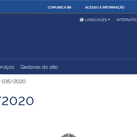
COMUNICA BR
ACESSO À INFORMAÇÃO
Ministério da Defesa
Ministério das Relações
Mini
IR
LANGUAGES
INTERNATI
Exteriores
PARA
O
Ministério da Cidadania
Ministério da Saúde
Mini
CONTEÚDO
rviços
Gestores do sítio
Ministério do
Controladoria-Geral da
Mini
Desenvolvimento Regional
União
Famí
. 035/2020
Hum
/2020
Advocacia-Geral da União
Banco Central do Brasil
Plan