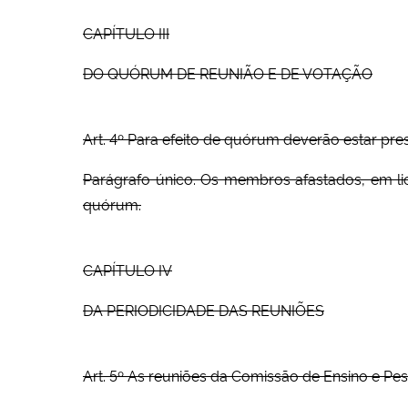
CAPÍTULO III
DO QUÓRUM DE REUNIÃO E DE VOTAÇÃO
Art. 4º Para efeito de quórum deverão estar pr
Parágrafo único. Os membros afastados, em lic
quórum.
CAPÍTULO IV
DA PERIODICIDADE DAS REUNIÕES
Art. 5º As reuniões da Comissão de Ensino e Pes