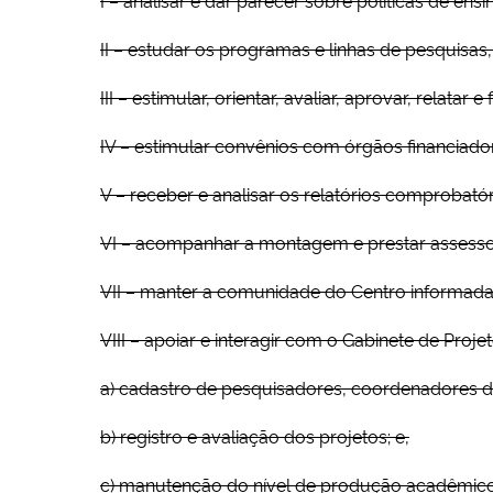
II – estudar os programas e linhas de pesquisa
III – estimular, orientar, avaliar, aprovar, relatar
IV – estimular convênios com órgãos financiado
V – receber e analisar os relatórios comprobat
VI – acompanhar a montagem e prestar assessor
VII – manter a comunidade do Centro informada a
VIII – apoiar e interagir com o Gabinete de Projet
a) cadastro de pesquisadores, coordenadores de
b) registro e avaliação dos projetos; e,
c) manutenção do nível de produção acadêmico-