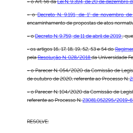
– o Art. 56 da
Lei N. 9.394, de 20 de dezembro 
– o
Decreto N. 9.191, de 1° de novembro de
encaminhamento de propostas de atos normativo
– o
Decreto N. 9.759, de 11 de abril de 2019
, qu
- os artigos 16, 17, 18, 19, 52, 53 e 54 do
Regimen
pela
Resolução N. 028/2018
da Universidade Fe
– o Parecer N. 054/2020 da Comissão de Legis
de outubro de 2020, referente ao Processo N.
2
– o Parecer N. 104/2020 da Comissão de Legisl
referente ao Processo N.
23081.052295/2019-6
RESOLVE: