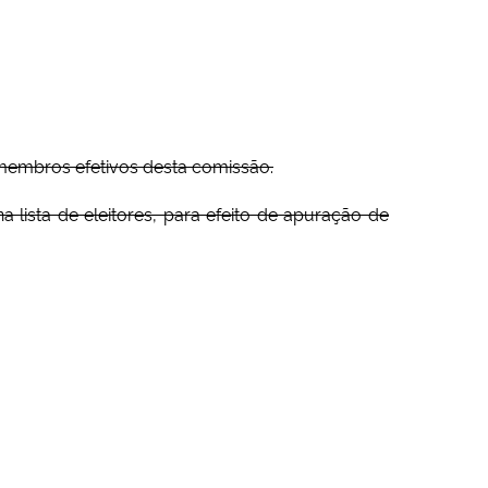
 membros efetivos desta comissão.
lista de eleitores, para efeito de apuração de