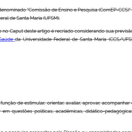
o denominado “Comissão de Ensino e Pesquisa (ComEP-CCS)” 
eral de Santa Maria (UFSM).
o Caput deste artigo é recriado considerando sua previsão ant
 Saúde
da Universidade Federal de Santa Maria (CCS/UF
função de estimular, orientar, avaliar, aprovar, acompanhar
em questões políticas, acadêmicas, didático-pedagógicas
ensino e pesquisa propostas pela Direção ou encaminhadas co