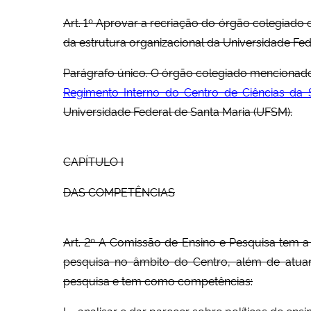
Art. 1º Aprovar a recriação do órgão colegiad
da estrutura organizacional da Universidade Fed
Parágrafo único. O órgão colegiado mencionado n
Regimento Interno do Centro de Ciências da
Universidade Federal de Santa Maria (UFSM).
CAPÍTULO I
DAS COMPETÊNCIAS
Art. 2º A Comissão de Ensino e Pesquisa tem a 
pesquisa no âmbito do Centro, além de atuar 
pesquisa e tem como competências:
I – analisar e dar parecer sobre políticas de 