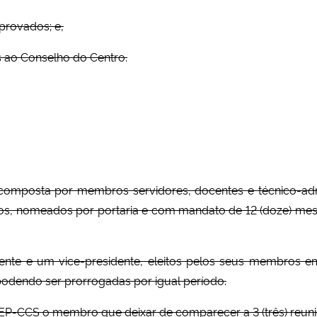
aprovados; e,
es ao Conselho do Centro.
 composta por membros servidores, docentes e técnico-adm
, nomeados por portaria e com mandato de 12 (doze) meses
ente e um vice-presidente, eleitos pelos seus membros e
, podendo ser prorrogadas por igual período.
P-CCS o membro que deixar de comparecer a 3 (três) reuni