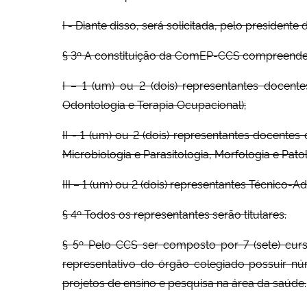
I - Diante disso, será solicitada, pelo presiden
§ 3º A constituição da ComEP-CCS compreende
I – 1 (um) ou 2 (dois) representantes docen
Odontologia e Terapia Ocupacional);
II - 1 (um) ou 2 (dois) representantes docent
Microbiologia e Parasitologia, Morfologia e Patol
III – 1 (um) ou 2 (dois) representantes Técnico-
§ 4º Todos os representantes serão titulares.
§ 5º Pelo CCS ser composto por 7 (sete) curso
representativo do órgão colegiado possuir n
projetos de ensino e pesquisa na área da saúde.