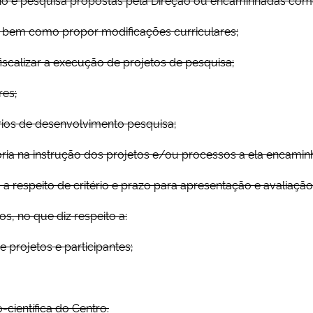
s, bem como propor modificações curriculares;
 e fiscalizar a execução de projetos de pesquisa;
res;
órios de desenvolvimento pesquisa;
ia na instrução dos projetos e/ou processos a ela encamin
 respeito de critério e prazo para apresentação e avaliação
os, no que diz respeito a:
 projetos e participantes;
científica do Centro.