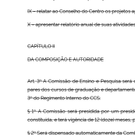
IX – relatar ao Conselho do Centro os projetos 
X – apresentar relatório anual de suas atividad
CAPÍTULO II
DA COMPOSIÇÃO E AUTORIDADE
Art. 3º A Comissão de Ensino e Pesquisa será
pares dos cursos de graduação e departamentos
3º do Regimento Interno do CCS.
§ 1º A Comissão será presidida por um presid
constituída, e terá vigência de 12 (doze) meses
§ 2º Será dispensado automaticamente da ComE