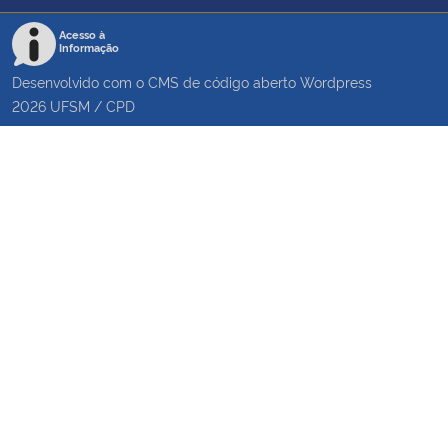
Acesso à
Informação
Desenvolvido com o CMS de código aberto
Wordpress
2026
UFSM
/
CPD