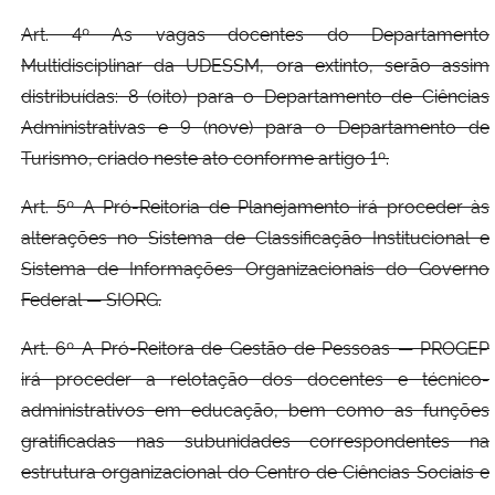
Art. 4º As vagas docentes do Departamento
Multidisciplinar da UDESSM, ora extinto, serão assim
distribuídas: 8 (oito) para o Departamento de Ciências
Administrativas e 9 (nove) para o Departamento de
Turismo, criado neste ato conforme artigo 1º.
Art. 5º A Pró-Reitoria de Planejamento irá proceder às
alterações no Sistema de Classificação Institucional e
Sistema de Informações Organizacionais do Governo
Federal — SIORG.
Art. 6º A Pró-Reitora de Gestão de Pessoas — PROGEP
irá proceder a relotação dos docentes e técnico-
administrativos em educação, bem como as funções
gratificadas nas subunidades correspondentes na
estrutura organizacional do Centro de Ciências Sociais e