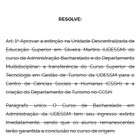
RESOLVE:
Art. 1º Aprovar a extinção na Unidade Descentralizada de
Educação Superior em Silveira Martins (UDESSM) do
curso de Administração Bacharelado e do Departamento
Multidisciplinar; a transferência do Curso Superior de
Tecnologia em Gestão de Turismo da UDESSM para o
Centro de Ciências Sociais e Humanas (CSSH); e a
criação do Departamento de Turismo no CCSH.
Parágrafo único. O Curso de Bacharelado em
Administração da UDESSM tem seu ingresso extinto
imediatamente, sendo que os alunos remanescentes
terão garantida a conclusão no curso de origem.