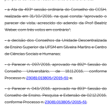
- a Ata da 493º sessão ordinária do Conselho do CCSH,
realizada em 31/10/2016, na qual consta: “aprovado o
parecer de vista, acrescido do adendo da Prof Beatriz
Weber, com três votos em contrário”;
- a decisão dos Conselhos da Unidade Descentralizada
de Ensino Superior da UFSM em Silveira Martins e Centro
de Ciências Sociais e Humanas;
- o Parecer n. 097/2016, aprovado na 892ª Sessão do
Conselho Universitário, de 18.11.2016, conforme
Processo n.
23081.013805/2015-51
; e,
- o Parecer n. 043/2016, aprovado na 893º Sessão do
Conselho de Ensino, Pesquisa e Extensão de 02.12.2016,
conforme Processo n.
23081.013805/2015-51
.