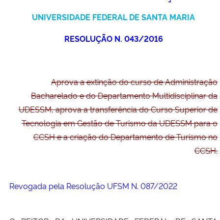
Ministério da Cidadania
UNIVERSIDADE FEDERAL DE SANTA MARIA
Ministério da Saúde
RESOLUÇÃO N. 043/2016
Ministério de Minas e Energia
Aprova a extinção do curso de Administração
Ministério da Ciência, Tecnologia, Inovações e Comunicações
Bacharelado e do Departamento Multidisciplinar da
UDESSM, aprova a transferência do Curso Superior de
Ministério do Meio Ambiente
Tecnologia em Gestão de Turismo da UDESSM para o
CCSH e a criação do Departamento de Turismo no
Ministério do Turismo
CCSH.
Ministério do Desenvolvimento Regional
Revogada pela Resolução UFSM N. 087/2022
Controladoria-Geral da União
Ministério da Mulher, da Família e dos Direitos Humanos