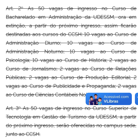
Art. 2º As 50 vagas de ingresso no Curso de
Bacharelado em Administração da UDESSM, ora em
extinção, a partir do próximo ingresso, assim ficarão
destinadas aos cursos do CCSH: 10 vagas ao Curso de
Administração Diurno; 10 vagas ao Curso de
Administração Noturno; 10 vagas ao Curso de
Psicologia; 10 vagas ao Curso de História; 2 vagas ao
Curso de Jornalismo; 2 vagas ao Curso de Relações
Públicas; 2 vagas ao Curso de Produção Editorial; 2
vagas ao Curso de Publicidade e Propaganda; 2 vagas
ao Curso de Ciências Contábeis Noturno.
Art. 3º As 50 vagas de ingresso no Curso Superior de
Tecnologia em Gestão de Turismo da UDESSM, a partir
do próximo ingresso, serão oferecidas no campus sede,
junto ao CCSH.