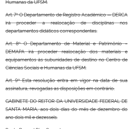
Humanas da UFSM.
Art. 7º O Departamento de Registro Acadêmico — DERCA
irá proceder a realocação de disciplinas nos
departamentos didáticos correspondentes.
Art. 8º O Departamento de Material e Patrimônio –
DEMAPA irá proceder realocação dos materiais e
equipamentos às subunidades de destino no Centro de
Ciências Sociais e Humanas da UFSM.
Art. 9º Esta resolução entra em vigor na data de sua
assinatura, revogadas as disposições em contrário.
GABINETE DO REITOR DA UNIVERSIDADE FEDERAL DE
SANTA MARIA, aos dois dias do mês de dezembro do
ano dois mil e dezesseis.