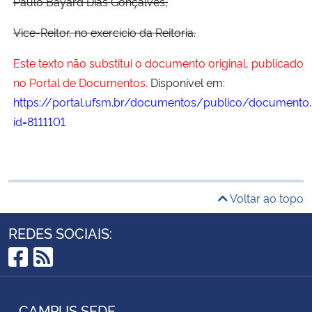
Paulo Bayard Dias Gonçalves,
Vice-Reitor, no exercício da Reitoria.
Este texto não substitui o documento original, publicado
no Portal de Documentos.
Disponível em:
https://portal.ufsm.br/documentos/publico/documento.
id=8111101
Voltar ao topo
REDES SOCIAIS:
Facebook
RSS
CAMPUS SEDE