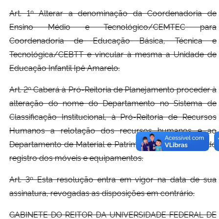
Art. 1º Alterar a denominação da Coordenadoria de
Ensino Médio e Tecnológico/CEMTEC para
Coordenadoria de Educação Básica, Técnica e
Tecnológica/CEBTT e vincular à mesma a Unidade de
Educação Infantil Ipê Amarelo.
Art. 2º Caberá à Pró-Reitoria de Planejamento proceder à
alteração do nome do Departamento no Sistema de
Classificação Institucional, à Pró-Reitoria de Recursos
Humanos a relotação dos recursos humanos e ao
Departamento de Material e Patrimônio a adequação do
registro dos móveis e equipamentos.
Art. 3º Esta resolução entra em vigor na data de sua
assinatura, revogadas as disposições em contrário.
GABINETE DO REITOR DA UNIVERSIDADE FEDERAL DE