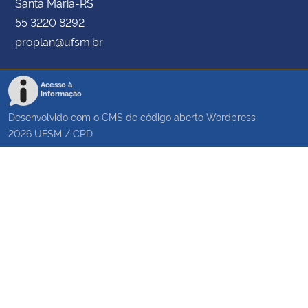
Santa Maria-RS
55 3220 8292
proplan@ufsm.br
Acesso à
Informação
Desenvolvido com o CMS de código aberto
Wordpress
2026
UFSM
/
CPD