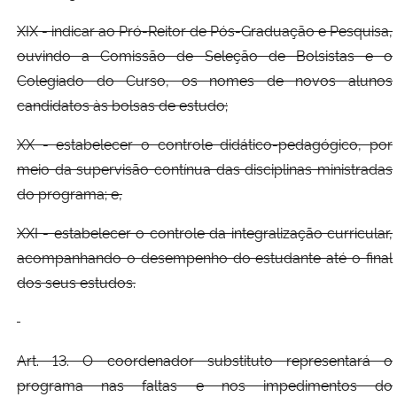
XIX - indicar ao Pró-Reitor de Pós-Graduação e Pesquisa,
ouvindo a Comissão de Seleção de Bolsistas e o
Colegiado do Curso, os nomes de novos alunos
candidatos às bolsas de estudo;
XX - estabelecer o controle didático-pedagógico, por
meio da supervisão contínua das disciplinas ministradas
do programa; e,
XXI - estabelecer o controle da integralização curricular,
acompanhando o desempenho do estudante até o final
dos seus estudos.
Art. 13. O coordenador substituto representará o
programa nas faltas e nos impedimentos do