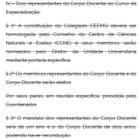
IV – Dois representantes do Corpo Discente do Curso de
Especialização.
§ 1º A constituição do Colegiado CEEMQ deverá ser
homologada pelo Conselho do Centro de Ciências
Naturais e Exatas (CCNE) e seus membros serão
nomeados pelo Diretor da Unidade Universitária
mediante portaria específica.
§ 2º Os membros representantes do Corpo Docente e do
Corpo Discente serão eleitos
Por seus pares, em reunião específica, presidida pelo
Coordenador.
§ 3º O mandato dos representantes do Corpo Discente
será de um ano e o do Corpo Docente de dois anos,
podendo haver recondução.