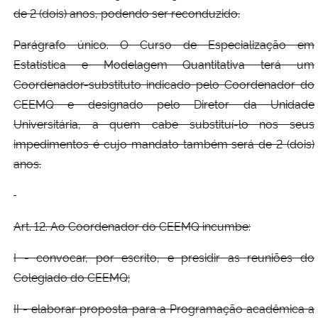
de 2 (dois) anos, podendo ser reconduzido.
Parágrafo único. O Curso de Especialização em
Estatística e Modelagem Quantitativa terá um
Coordenador-substituto indicado pelo Coordenador do
CEEMQ e designado pelo Diretor da Unidade
Universitária, a quem cabe substituí-lo nos seus
impedimentos é cujo mandato também será de 2 (dois)
anos.
Art. 12. Ao Coordenador do CEEMQ incumbe:
I - convocar, por escrito, e presidir as reuniões do
Colegiado do CEEMQ;
II - elaborar proposta para a Programação acadêmica a