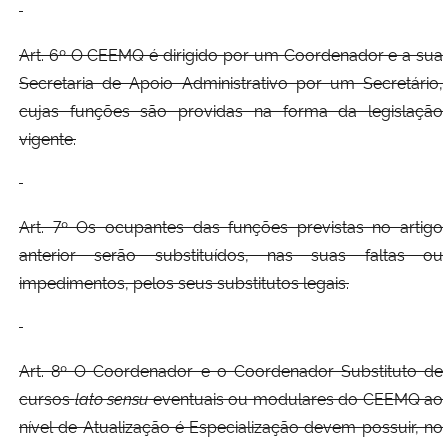
Art. 6º O CEEMQ é dirigido por um Coordenador e a sua
Secretaria de Apoio Administrativo por um Secretário,
cujas funções são providas na forma da legislação
vigente.
Art. 7º Os ocupantes das funções previstas no artigo
anterior serão substituídos, nas suas faltas ou
impedimentos, pelos seus substitutos legais.
Art. 8º O Coordenador e o Coordenador Substituto de
cursos
l
ato sensu
eventuais ou modulares do CEEMQ ao
nível de Atualização é Especialização devem possuir, no