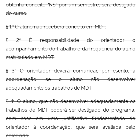
obtenha conceito “NS” por um semestre, será desligado
do curso.
§ 1º O aluno não receberá conceito em MDT.
§ 2º É responsabilidade do orientador o
acompanhamento do trabalho e da frequência do aluno
matriculado em MDT.
§ 3º O orientador deverá comunicar, por escrito, à
coordenação, se o aluno não desenvolver
adequadamente os trabalhos de MDT.
§ 4º O aluno, que não desenvolver adequadamente os
trabalhos de MDT poderá ser desligado do programa,
com base em uma justificativa fundamentada do
orientador à coordenação, que será avaliada pelo
colegiado.