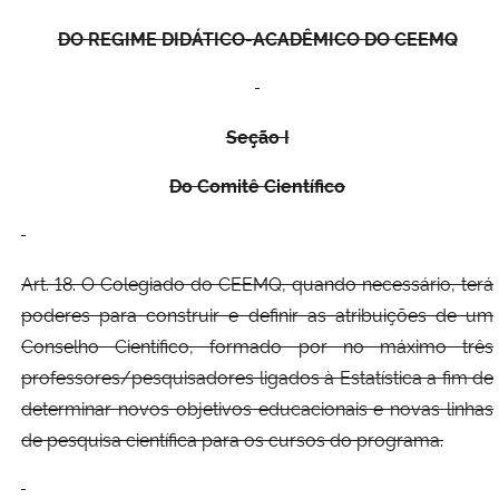
DO REGI
ME DIDÁTICO-ACADÊMICO DO CEEM
Q
Seção I
Do Comitê Cien
tífico
Art. 18. O Colegiado do CEEMQ, quando necessário, terá
poderes para construir e definir as atribuições de um
Conselho Científico, formado por no máximo três
professores/pesquisadores ligados à Estatística a fim de
determinar novos objetivos educacionais e novas linhas
de pesquisa científica para os cursos do programa.