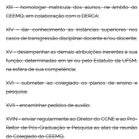
XIII - homologar matrícula dos alunos, ne âmbito do
CEEMQ, em colaboração com o DERCA;
XIV - dar conhecimento às instâncias superiores nos
casos de transgressão disciplinar docente e/ou discente;
XV - desempenhar as demais atribuições inerentes à sua
função, determinadas em lei ou pelo Estatuto da UFSM,
na esfera de sua competência;
XVI - submeter ao colegiado os planos de ensino e
pesquisa;
XVII - encaminhar pedidos de auxílio;
XVIN - enviar regularmente ao Diretor do CCNE e ao Pró-
Reitor de Pós-Graduação e Pesquisa as atas da reunião
do Colegiado do CEEMQ,