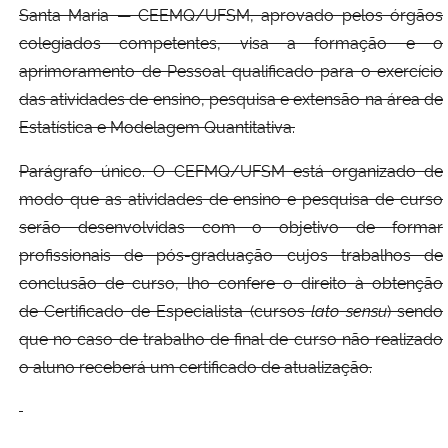
Santa Maria — CEEMQ/UFSM, aprovado pelos órgãos
colegiados competentes, visa a formação e o
aprimoramento de Pessoal qualificado para o exercício
das atividades de ensino, pesquisa e extensão na área de
Estatística e Modelagem Quantitativa.
Parágrafo único. O CEFMQ/UFSM está organizado de
modo que as atividades de ensino e pesquisa de curso
serão desenvolvidas com o objetivo de formar
profissionais de pós-graduação cujos trabalhos de
conclusão de curso, lho confere o direito à obtenção
de Certificado de Especialista (cursos
lato
sens
u
) sendo
que no caso de trabalho de final de curso não realizado
o aluno receberá um certificado de atualização.