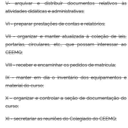
V- arquivar e distribuir documentos relativos às
atividades didáticas e administrativas;
VI - preparar prestações de contas e relatórios;
VII - organizar e manter atualizada à coleção de leis,
portarias, circulares, etc., que possam interessar ao
CEEMQ;
VIII - receber e encaminhar os pedidos de matrícula;
IX - manter em dia o inventário dos equipamentos e
material do curso;
X - organizar e controlar a seção de documentação do
curso;
XI - secretariar as reuniões do Colegiado do CEEMQ;