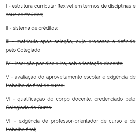
I - estrutura curricular flexível em termos de disciplinas e
seus conteúdos;
II - sistema de créditos;
III - matrícula após seleção, cujo processo é definido
pelo Colegiado;
IV - inscrição por disciplina, sob orientação docente;
V - avaliação do aproveitamento escolar e exigência de
trabalho de final de curso;
VI - qualificação do corpo docente, credenciado pelo
Colegiado do Curso;
VII - exigência de professor-orientador de curso e de
trabalho final;