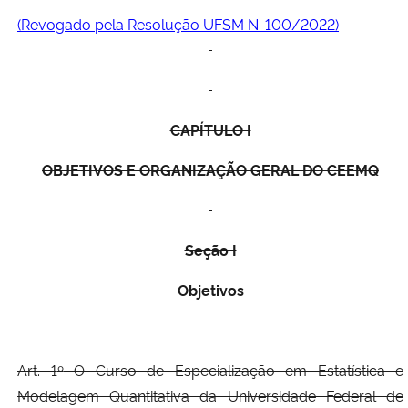
(Revogado pela Resolução UFSM N. 100/2022)
Secretaria-Geral
Secretaria de Governo
CAPÍTULO I
Gabinete de Segurança Institucional
OBJ
ETIVOS E ORGANIZAÇÃO GERAL DO CEEMQ
Advocacia-Geral da União
Banco Central do Brasil
Seção I
Planalto
Objetivos
Art. 1
º
O Curso de Especialização em Estatística e
Modelagem Quantitativa da Universidade Federal de