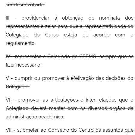
ser desenvolvida;
III - providenciar à obtenção de nominata dos
representantes e zelar para que a representatividade do
Colegiado do Curso esteja de acordo com o
regulamento;
IV - representar o Colegiado do CEEMO, sempre que se
fizer necessário;
V - cumprir ou promover à efetivação das decisões do
Colegiado;
VI - promover as articulações e inter-relações que o
Colegiado deverá manter com os diversos órgãos da
administração acadêmica;
VII - submeter ao Conselho do Centro os assuntos que