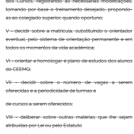
dos Cursos, registrando as necessárias modificações,
tomando por base o treinamento desejado, propondo-
as ao colegiado superior, quando oportuno;
V - decidir sobre a matricula, substituindo o orientador
eventual, pelo sistema de orientação permanente e em
todos os momentos da vida acadêmica;
VI - orientar e homologar é plano de estudos dos alunos
do CEEMQ;
VII - decidir sobre o número de vagas a serem
oferecidas e a periodicidade de turmas e
de cursos a serem oferecidos;
VIII - deliberar sobre outras matérias que lhe sejam
atribuídas por Lei ou pelo Estatuto