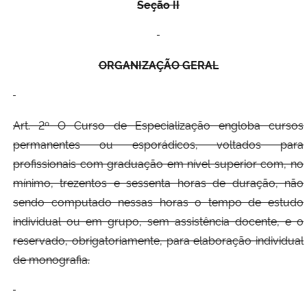
S
eç
ão
II
ORGANIZAÇÃO GERAL
Art. 2º O Curso de Especialização engloba cursos
permanentes ou esporádicos, voltados para
profissionais com graduação em nível superior com, no
mínimo, trezentos e sessenta horas de duração, não
sendo computado nessas horas o tempo de estudo
individual ou em grupo, sem assistência docente, e o
reservado, obrigatoriamente, para elaboração individual
de monografia.