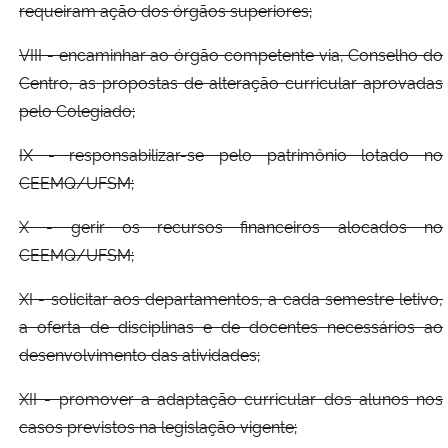
requeiram ação dos órgãos superiores;
VIII - encaminhar ao órgão competente via, Conselho do
Centro, as propostas de alteração curricular aprovadas
pelo Colegiado;
IX - responsabilizar-se pelo patrimônio lotado no
CEEMQ/UFSM;
X - gerir os recursos financeiros alocados no
CEEMQ/UFSM;
XI - solicitar aos departamentos, a cada semestre letivo,
a oferta de disciplinas e de docentes necessários ao
desenvolvimento das atividades;
XII - promover a adaptação curricular dos alunos nos
casos previstos na legislação vigente;