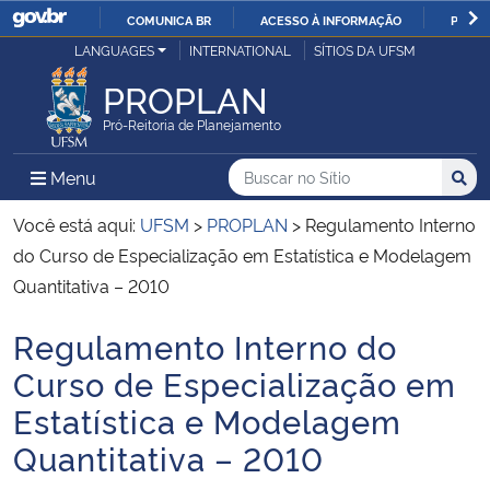
COMUNICA BR
ACESSO À INFORMAÇÃO
PARTI
Casa Civil
LANGUAGES
INTERNATIONAL
SÍTIOS DA UFSM
IR
PARA
PROPLAN
Ministério da Justiça e Segurança Pública
O
Pró-Reitoria de Planejamento
CONTEÚDO
Ministério da Defesa
Buscar no no Sítio
Busca
Busca:
Menu Principal do Sítio
Menu
Busc
Ministério das Relações Exteriores
Você está aqui:
UFSM
>
PROPLAN
>
Regulamento Interno
do Curso de Especialização em Estatística e Modelagem
Ministério da Economia
Quantitativa – 2010
Regulamento Interno do
Ministério da Infraestrutura
Início do conteúdo
Curso de Especialização em
Ministério da Agricultura, Pecuária e Abastecimento
Estatística e Modelagem
Quantitativa – 2010
Ministério da Educação