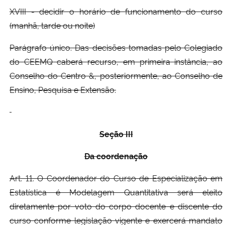
XVIII - decidir o horário de funcionamento do curso
(manhã, tarde ou noite)
Parágrafo único. Das decisões tomadas pelo Colegiado
do CEEMQ caberá recurso, em primeira instância, ao
Conselho do Centro &, posteriormente, ao Conselho de
Ensino, Pesquisa e Extensão.
Seção III
Da coordenação
Art. 11. O Coordenador do Curso de Especialização em
Estatística é Modelagem Quantitativa será eleito
diretamente por voto do corpo docente e discente do
curso conforme legislação vigente e exercerá mandato