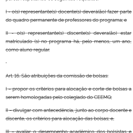
I - o(s) representante(s) docente(s) deverá(ão) fazer parte
do quadro permanente de professores do programa; e
II - o(s) representante(s) discente(s) devera(ão) estar
matriculado (s) no programa há, pelo menos, um ano,
como aluno regular.
Art. 16. São atribuições da comissão de bolsas:
I – propor os critérios para alocação e corte de bolsas a
serem homologadas pelo colegiado do CEEMQ;
II – divulgar com antecedência, junto ao corpo docente e
discente, os critérios para alocação das bolsas; e,
III – avaliar o desempenho acadêmico dos bolsistas e