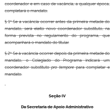
coordenador e em caso de vacância, a qualquer época,
completará o mandato.
§ 1º Se a vacância ocorrer antes da primeira metade do
mandato, será eleito novo coordenador substituto, na
forma prevista no regulamento do programa, que
acompanhará o mandato do titular.
§ 2º Se à vacância ocorrer depois da primeira metade do
mandato, o Colegiado do Programa indicará um
coordenador substituto
pro
tempore
para completar e
mandato.
Seção IV
Da Secretaria de Apoio Administrativo