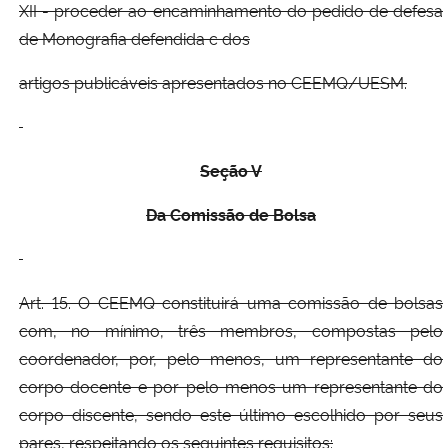
XII - proceder ao encaminhamento do pedido de defesa
de Monografia defendida c dos
artigos publicáveis apresentados no CEEMQ/UESM.
Seção V
D
a Comissão de Bolsa
Art. 15. O CEEMQ constituirá uma comissão de bolsas
com, no mínimo, três membros, compostas pelo
coordenador, por, pelo menos, um representante do
corpo docente e por pelo menos um representante do
corpo discente, sendo este último escolhido por seus
pares, respeitando os seguintes requisitos: