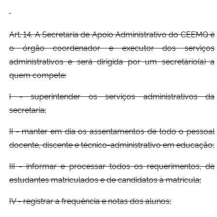
Art. 14. A Secretaria de Apoio Administrativo do CEEMQ é
o órgão coordenador e executor dos serviços
administrativos e será dirigida por um secretário(a) a
quem compete:
I - superintender os serviços administrativos da
secretaria;
II - manter em dia os assentamentos de todo o pessoal
docente, discente e técnico-administrativo em educação;
III - informar e processar todos os requerimentos, de
estudantes matriculados e de candidatos à matrícula;
IV - registrar a frequência e notas dos alunos;