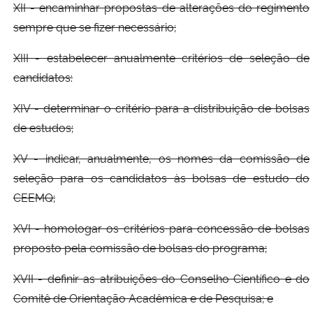
XII - encaminhar propostas de alterações do regimento
sempre que se fizer necessário;
XIII - estabelecer anualmente critérios de seleção de
candidatos:
XIV - determinar o critério para a distribuição de bolsas
de estudos;
XV - indicar, anualmente, os nomes da comissão de
seleção para os candidatos às bolsas de estudo do
CEEMQ;
XVI - homologar os critérios para concessão de bolsas
proposto pela comissão de bolsas do programa;
XVII - definir as atribuições do Conselho Científico e do
Comitê de Orientação Acadêmica e de Pesquisa; e