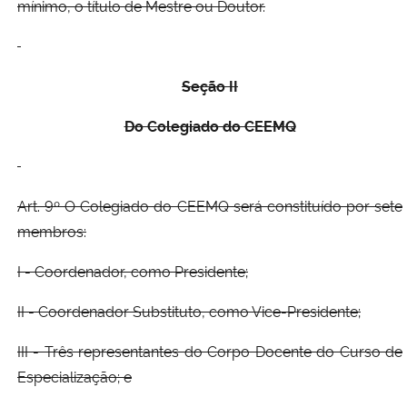
mínimo, o título de Mestre ou Doutor.
Seção II
Do Colegiado do CEEMQ
Art. 9º O Colegiado do CEEMQ será constituído por sete
membros:
I - Coordenador, como Presidente;
II - Coordenador Substituto, como Vice-Presidente;
III - Três representantes do Corpo Docente do Curso de
Especialização; e