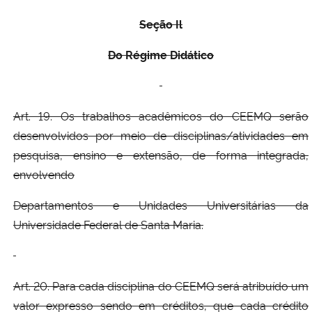
Seção Il
Do Régime Didático
Art. 19. Os trabalhos acadêmicos do CEEMQ serão
desenvolvidos por meio de disciplinas/atividades em
pesquisa, ensino e extensão, de forma integrada,
envolvendo
Departamentos e Unidades Universitárias da
Universidade Federal de Santa Maria.
Art. 20. Para cada disciplina do CEEMQ será atribuído um
valor expresso sendo em créditos, que cada crédito