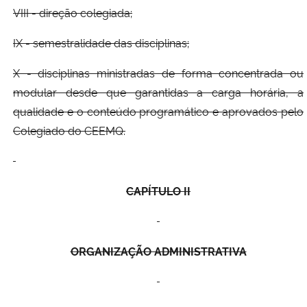
VIII - direção colegiada;
IX - semestralidade das disciplinas;
X - disciplinas ministradas de forma concentrada ou
modular desde que garantidas a carga horária, a
qualidade e o conteúdo programático e aprovados pelo
Colegiado do CEEMQ.
CAPÍTULO I
I
ORGANIZAÇÃO ADMINISTRATIVA