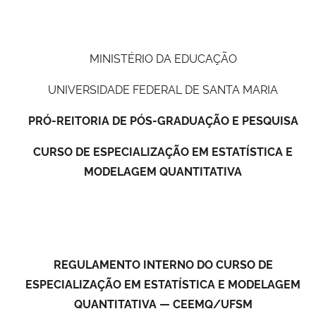
Ministério da Cidadania
Ministério da Saúde
MINISTÉRIO DA EDUCAÇÃO
Ministério de Minas e Energia
UNIVERSIDADE FEDERAL DE SANTA MARIA
PRÓ-REITORIA DE PÓS-GRADUAÇÃO E PESQUISA
Ministério da Ciência, Tecnologia, Inovações e Comunicações
CURSO DE ESPECIALIZAÇÃO EM ESTATÍSTICA E
Ministério do Meio Ambiente
MODELAGEM QUANTITATIVA
Ministério do Turismo
Ministério do Desenvolvimento Regional
REGULAMENTO INTERNO DO CURSO DE
Controladoria-Geral da União
ESPECIALIZAÇÃO EM
ESTATÍSTICA E MO
DELAGEM
QUANT
IT
ATIVA — CEEMQ/UFSM
Ministério da Mulher, da Família e dos Direitos Humanos