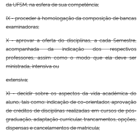
da UFSM, na esfera de sua competência;
IX - proceder à homologação da composição de bancas
examinadoras;
X - aprovar a oferta do disciplinas, a cada Semestre,
acompanhada da indicação dos respectivos
professores, assim como o modo que ela deve ser
ministrada, intensiva ou
extensiva;
XI - decidir sobre os aspectos da vida acadêmica do
aluno, tais como: indicação de co-orientador, aprovação
de créditos de disciplinas realizadas em cursos de pós-
graduação, adaptação curricular, trancamentos, opções,
dispensas e cancelamentos de matrícula;