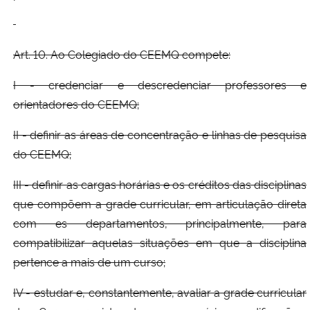
Art. 10. Ao Colegiado do CEEMQ compete:
I - credenciar e descredenciar professores e
orientadores do CEEMQ;
II - definir as áreas de concentração e linhas de pesquisa
do CEEMQ;
III - definir as cargas horárias e os créditos das disciplinas
que compõem a grade curricular, em articulação direta
com es departamentos, principalmente, para
compatibilizar aquelas situações em que a disciplina
pertence a mais de um curso;
IV - estudar e, constantemente, avaliar a grade curricular