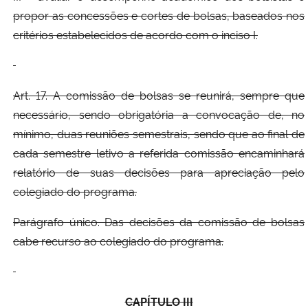
propor as concessões e cortes de bolsas, baseados nos
critérios estabelecidos de acordo com o inciso I.
Art. 17. A comissão de bolsas se reunirá, sempre que
necessário, sendo obrigatória a convocação de, no
mínimo, duas reuniões semestrais, sendo que ao final de
cada semestre letivo a referida comissão encaminhará
relatório de suas decisões para apreciação pelo
colegiado do programa.
Parágrafo único. Das decisões da comissão de bolsas
cabe recurso ao colegiado do programa.
CAPÍTULO
III