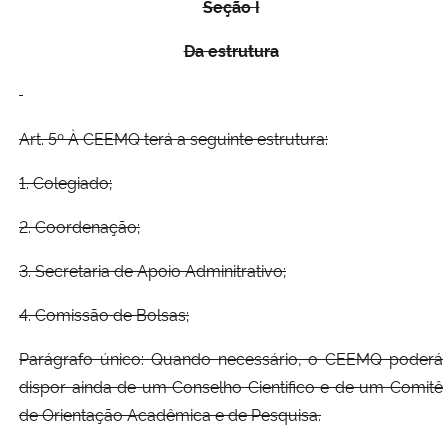
Seção
I
Da estrutura
Art. 5º À CEEMQ terá a seguinte estrutura:
1. Colegiado;
2. Coordenação;
3. Secretaria de Apoio Adminitrativo;
4. Comissão de Bolsas;
Parágrafo único: Quando necessário, o CEEMQ poderá
dispor ainda de um Conselho Cientifico e de um Comitê
de Orientação Acadêmica e de Pesquisa.