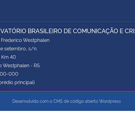
VATÓRIO BRASILEIRO DE COMUNICAÇÃO E CRI
Frederico Westphalen
de setembro, s/n.
- Km 40
o Westphalen - RS
400-000
prédio principal)
Desenvolvido com o CMS de código aberto
Wordpress