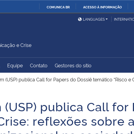
COMUNICA BR
ACESSO À INFORMAÇÃO
Ministério da Defesa
Ministério das Relações
Mini
IR
LANGUAGES
INTERNATI
Exteriores
PARA
O
Ministério da Cidadania
Ministério da Saúde
Mini
CONTEÚDO
icação e Crise
Equipe
Contato
Gestores do sítio
Ministério do
Controladoria-Geral da
Mini
Desenvolvimento Regional
União
Famí
m (USP) publica Call for Papers do Dossiê temático “Risco e
Hum
(USP) publica Call for
Advocacia-Geral da União
Banco Central do Brasil
Plan
Crise: reflexões sobre 