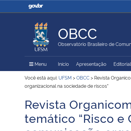
Casa Civil
Ministério da Justiça e
Segurança Pública
OBCC
Ministério da Agricultura,
Ministério da Educação
Observatório Brasileiro de Comun
Pecuária e Abastecimento
Menu Principal do Sítio
Menu
Início
Apresentação
Editorial
Ministério do Meio Ambiente
Ministério do Turismo
Você está aqui:
UFSM
>
OBCC
>
Revista Organico
organizacional na sociedade de riscos”
Revista Organicom 
Secretaria de Governo
Gabinete de Segurança
Início do conteúdo
Institucional
temático “Risco e 