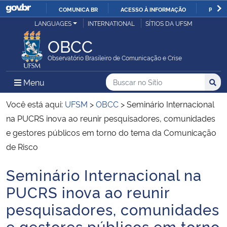
COMUNICA BR
ACESSO À INFORMAÇÃO
PARTI
Casa Civil
LANGUAGES
INTERNATIONAL
SÍTIOS DA UFSM
IR
PARA
OBCC
Ministério da Justiça e Segurança Pública
O
Observatório Brasileiro de Comunicação e Crise
CONTEÚDO
Ministério da Defesa
Buscar no no Sítio
Busca
Busca:
Menu Principal do Sítio
Menu
Busc
Ministério das Relações Exteriores
Você está aqui:
UFSM
>
OBCC
>
Seminário Internacional
na PUCRS inova ao reunir pesquisadores, comunidades
Ministério da Economia
e gestores públicos em torno do tema da Comunicação
de Risco
Ministério da Infraestrutura
Seminário Internacional na
Início do conteúdo
Ministério da Agricultura, Pecuária e Abastecimento
PUCRS inova ao reunir
pesquisadores, comunidades
Ministério da Educação
e gestores públicos em torno