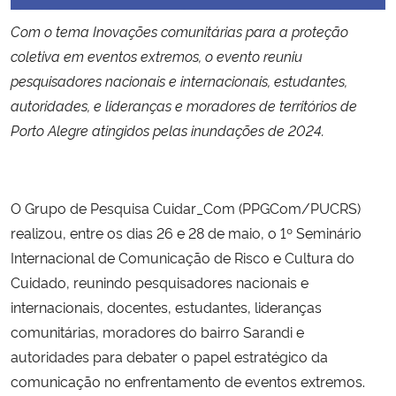
Com o tema
Inovações comunitárias para a proteção
Secretaria-Geral
coletiva em eventos extremos, o evento reuniu
pesquisadores nacionais e internacionais, estudantes,
Secretaria de Governo
autoridades, e lideranças e moradores de territórios de
Porto Alegre atingidos pelas inundações de 2024.
Gabinete de Segurança Institucional
Advocacia-Geral da União
O Grupo de Pesquisa Cuidar_Com (PPGCom/PUCRS)
Banco Central do Brasil
realizou, entre os dias 26 e 28 de maio, o 1º Seminário
Internacional de Comunicação de Risco e Cultura do
Planalto
Cuidado, reunindo pesquisadores nacionais e
internacionais, docentes, estudantes, lideranças
comunitárias, moradores do bairro Sarandi e
autoridades para debater o papel estratégico da
comunicação no enfrentamento de eventos extremos.