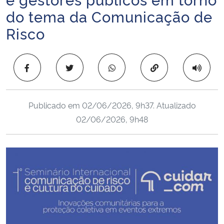
Ministério da Cidadania
do tema da Comunicação de
Risco
Ministério da Saúde
Ministério de Minas e Energia
Copiar para área 
Ministério da Ciência, Tecnologia, Inovações e Comunicações
Publicado em
02/06/2026, 9h37
. Atualizado
Ministério do Meio Ambiente
02/06/2026, 9h48
Ministério do Turismo
Ministério do Desenvolvimento Regional
Controladoria-Geral da União
Ministério da Mulher, da Família e dos Direitos Humanos