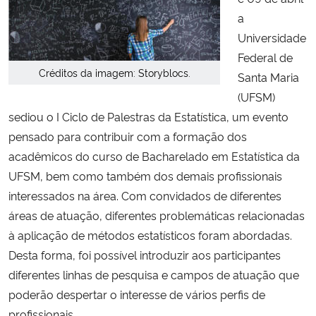
a
Secretaria-Geral
Universidade
Federal de
Secretaria de Governo
Créditos da imagem: Storyblocs.
Santa Maria
(UFSM)
Gabinete de Segurança Institucional
sediou o I Ciclo de Palestras da Estatística, um evento
pensado para contribuir com a formação dos
Advocacia-Geral da União
acadêmicos do curso de Bacharelado em Estatística da
UFSM, bem como também dos demais profissionais
Banco Central do Brasil
interessados na área. Com convidados de diferentes
áreas de atuação, diferentes problemáticas relacionadas
Planalto
à aplicação de métodos estatísticos foram abordadas.
Desta forma, foi possível introduzir aos participantes
diferentes linhas de pesquisa e campos de atuação que
poderão despertar o interesse de vários perfis de
profissionais.