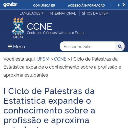
COMUNICA BR
ACESSO À INFORMAÇÃO
PARTI
Casa Civil
LANGUAGES
INTERNATIONAL
SÍTIOS DA UFSM
IR
PARA
CCNE
Ministério da Justiça e Segurança Pública
O
Centro de Ciências Naturais e Exatas
CONTEÚDO
Ministério da Defesa
Buscar no no Sítio
Busca
Busca:
Menu Principal do Sítio
Menu
Busc
Ministério das Relações Exteriores
Você está aqui:
UFSM
>
CCNE
>
I Ciclo de Palestras da
Estatística expande o conhecimento sobre a profissão e
Ministério da Economia
aproxima estudantes
I Ciclo de Palestras da
Ministério da Infraestrutura
Início do conteúdo
Estatística expande o
Ministério da Agricultura, Pecuária e Abastecimento
conhecimento sobre a
profissão e aproxima
Ministério da Educação