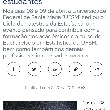
estudantes
Ministério da Cidadania
Nos dias 08 e 09 de abril a Universidade
Federal de Santa Maria (UFSM) sediou o I
Ministério da Saúde
Ciclo de Palestras da Estatística, um
evento pensado para contribuir com a
Ministério de Minas e Energia
formação dos acadêmicos do curso de
Bacharelado em Estatística da UFSM,
Ministério da Ciência, Tecnologia, Inovações e Comunicações
bem como também dos demais
profissionais interessados na área.
Ministério do Meio Ambiente
Copiar para área 
Ministério do Turismo
Ministério do Desenvolvimento Regional
Publicado em
29/04/2019, 9h53
Controladoria-Geral da União
Nos dias 08
Ministério da Mulher, da Família e dos Direitos Humanos
e 09 de abril