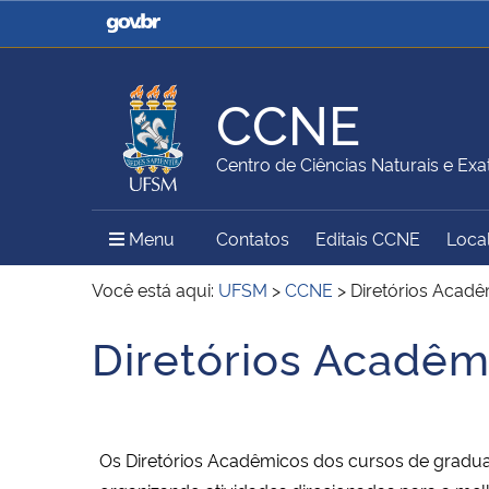
Casa Civil
Ministério da Justiça e
Segurança Pública
CCNE
Ministério da Agricultura,
Ministério da Educação
Centro de Ciências Naturais e Exa
Pecuária e Abastecimento
Menu Principal do Sítio
Menu
Contatos
Editais CCNE
Local
Ministério do Meio Ambiente
Ministério do Turismo
Você está aqui:
UFSM
>
CCNE
>
Diretórios Acad
Diretórios Acadêm
Início do conteúdo
Secretaria de Governo
Gabinete de Segurança
Institucional
Os Diretórios Acadêmicos dos cursos de gradua