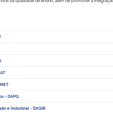
oria da qualidade de ensino, além de promover a integração 
T
O
MAT
DAMET
os - DAPQ
do e Industrial - DAQIB