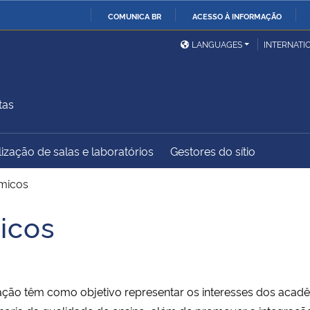
COMUNICA BR
ACESSO À INFORMAÇÃO
Ministério da Defesa
Ministério das Relações
Mini
IR
LANGUAGES
INTERNATI
Exteriores
PARA
O
Ministério da Cidadania
Ministério da Saúde
Mini
CONTEÚDO
tas
ização de salas e laboratórios
Gestores do sítio
Ministério do
Controladoria-Geral da
Mini
Desenvolvimento Regional
União
Famí
êmicos
Hum
icos
Advocacia-Geral da União
Banco Central do Brasil
Plan
ção têm como objetivo representar os interesses dos acadê