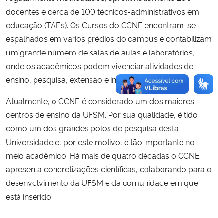
docentes e cerca de 100 técnicos-administrativos em
Secretaria-Geral
educação (TAEs).
Os Cursos do CCNE encontram-se
espalhados em vários prédios do campus e contabilizam
Secretaria de Governo
um grande número de salas de aulas e laboratórios,
onde os acadêmicos podem vivenciar atividades de
Gabinete de Segurança Institucional
ensino, pesquisa, extensão e inovação.
Atualmente, o CCNE é considerado um dos maiores
Advocacia-Geral da União
centros de ensino da UFSM. Por sua qualidade, é tido
Banco Central do Brasil
como um dos grandes polos de pesquisa desta
Universidade e, por este motivo, é tão importante no
Planalto
meio acadêmico. Há mais de quatro décadas o CCNE
apresenta concretizações científicas, colaborando para o
desenvolvimento da UFSM e da comunidade em que
está inserido.