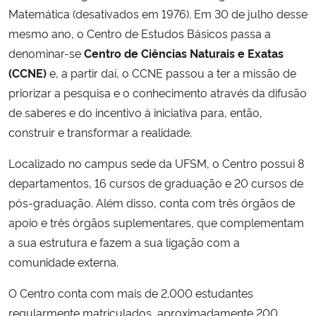
Matemática (desativados em 1976). Em 30 de julho desse
Ministério da Cidadania
mesmo ano, o Centro de Estudos Básicos passa a
Ministério da Saúde
denominar-se
Centro de Ciências Naturais e Exatas
(CCNE)
e, a partir daí, o CCNE
passou a ter a missão de
Ministério de Minas e Energia
priorizar a pesquisa e o conhecimento através da difusão
de saberes e do incentivo à iniciativa para, então,
Ministério da Ciência, Tecnologia, Inovações e Comunicações
construir e transformar a realidade.
Localizado no campus sede da UFSM, o Centro possui 8
Ministério do Meio Ambiente
departamentos, 16 cursos de graduação e 20 cursos de
Ministério do Turismo
pós-graduação. Além disso, conta com três órgãos de
apoio e três órgãos suplementares, que complementam
Ministério do Desenvolvimento Regional
a sua estrutura e fazem a sua ligação com a
comunidade externa.
Controladoria-Geral da União
O Centro conta com mais de 2.000 estudantes
regularmente matriculados, aproximadamente 200
Ministério da Mulher, da Família e dos Direitos Humanos