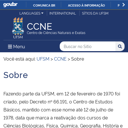
COMUNICA BR
ACESSO À INFORMAÇÃO
PARTI
Casa Civil
LANGUAGES
INTERNATIONAL
SÍTIOS DA UFSM
IR
PARA
CCNE
Ministério da Justiça e Segurança Pública
O
Centro de Ciências Naturais e Exatas
CONTEÚDO
Ministério da Defesa
Buscar no no Sítio
Busca
Busca:
Menu Principal do Sítio
Menu
Busc
Ministério das Relações Exteriores
Você está aqui:
UFSM
>
CCNE
>
Sobre
Sobre
Ministério da Economia
Início do conteúdo
Ministério da Infraestrutura
Fazendo parte da UFSM, em 12 de fevereiro de 1970 foi
criado, pelo Decreto nº 66.191, o Centro de Estudos
Ministério da Agricultura, Pecuária e Abastecimento
Básicos, mantido com esse nome até 12 de julho de
1978, data que marca a reativação dos cursos de
Ministério da Educação
Ciências Biológicas, Física, Química, Geografia, História e