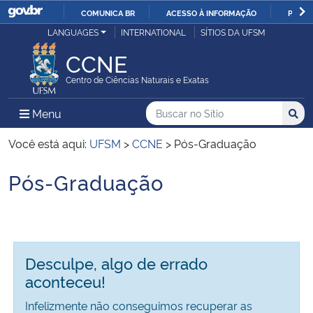
COMUNICA BR
ACESSO À INFORMAÇÃO
PARTI
Casa Civil
LANGUAGES
INTERNATIONAL
SÍTIOS DA UFSM
IR
PARA
CCNE
Ministério da Justiça e Segurança Pública
O
Centro de Ciências Naturais e Exatas
CONTEÚDO
Ministério da Defesa
Buscar no no Sítio
Busca
Busca:
Menu Principal do Sítio
Menu
Busc
Ministério das Relações Exteriores
Você está aqui:
UFSM
>
CCNE
>
Pós-Graduação
Pós-Graduação
Ministério da Economia
Início do conteúdo
Ministério da Infraestrutura
Ministério da Agricultura, Pecuária e Abastecimento
Desculpe, algo de errado
aconteceu!
Ministério da Educação
Infelizmente não conseguimos recuperar as