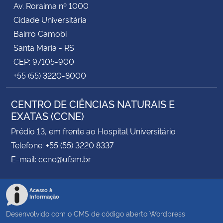
Av. Roraima nº 1000
Cidade Universitária
Secretaria-Geral
Bairro Camobi
Santa Maria - RS
Secretaria de Governo
CEP: 97105-900
+55 (55) 3220-8000
Gabinete de Segurança Institucional
CENTRO DE CIÊNCIAS NATURAIS E
Advocacia-Geral da União
EXATAS (CCNE)
Banco Central do Brasil
Prédio 13, em frente ao Hospital Universitário
Telefone: +55 (55) 3220 8337
Planalto
E-mail: ccne@ufsm.br
Acesso à
Informação
Desenvolvido com o CMS de código aberto
Wordpress