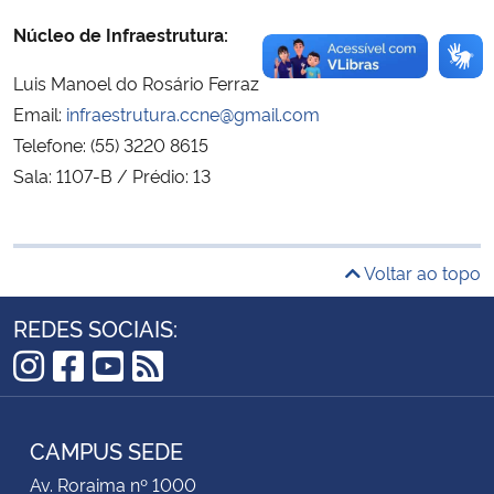
Núcleo de Infraestrutura:
Secretaria-Geral
Luis Manoel do Rosário Ferraz
Secretaria de Governo
Email:
infraestrutura.ccne@gmail.com
Telefone: (55) 3220 8615
Gabinete de Segurança Institucional
Sala: 1107-B / Prédio: 13
Advocacia-Geral da União
Voltar ao topo
Banco Central do Brasil
REDES SOCIAIS:
Planalto
Instagram
Facebook
YouTube
RSS
CAMPUS SEDE
Av. Roraima nº 1000