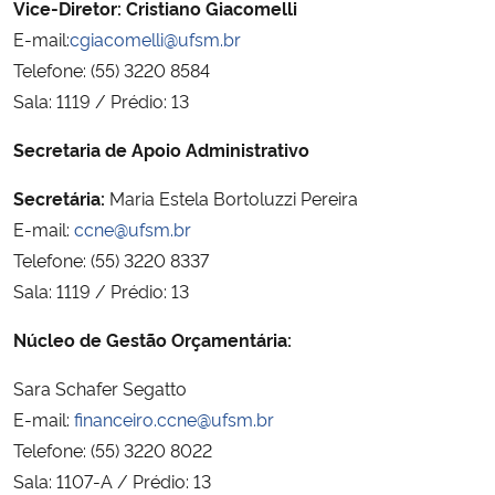
Vice-Diretor:
Cristiano Giacomelli
Ministério da Cidadania
E-mail:
cgiacomelli@ufsm.br
Telefone: (55) 3220 8584
Ministério da Saúde
Sala: 1119 / Prédio: 13
Ministério de Minas e Energia
Secretaria de Apoio Administrativo
Ministério da Ciência, Tecnologia, Inovações e Comunicações
Secretária:
Maria Estela Bortoluzzi Pereira
E-mail:
ccne@ufsm.br
Ministério do Meio Ambiente
Telefone: (55) 3220 8337
Sala: 1119 / Prédio: 13
Ministério do Turismo
Núcleo de Gestão Orçamentária:
Ministério do Desenvolvimento Regional
Sara Schafer Segatto
E-mail:
financeiro.ccne@ufsm.br
Controladoria-Geral da União
Telefone: (55) 3220 8022
Sala: 1107-A / Prédio: 13
Ministério da Mulher, da Família e dos Direitos Humanos