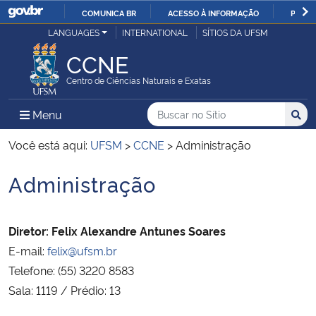
COMUNICA BR
ACESSO À INFORMAÇÃO
PARTI
Casa Civil
LANGUAGES
INTERNATIONAL
SÍTIOS DA UFSM
IR
PARA
CCNE
Ministério da Justiça e Segurança Pública
O
Centro de Ciências Naturais e Exatas
CONTEÚDO
Ministério da Defesa
Buscar no no Sítio
Busca
Busca:
Menu Principal do Sítio
Menu
Busc
Ministério das Relações Exteriores
Você está aqui:
UFSM
>
CCNE
>
Administração
Administração
Ministério da Economia
Início do conteúdo
Ministério da Infraestrutura
Diretor:
Felix Alexandre Antunes Soares
E-mail:
felix@ufsm.br
Ministério da Agricultura, Pecuária e Abastecimento
Telefone: (55) 3220 8583
Sala: 1119 / Prédio: 13
Ministério da Educação