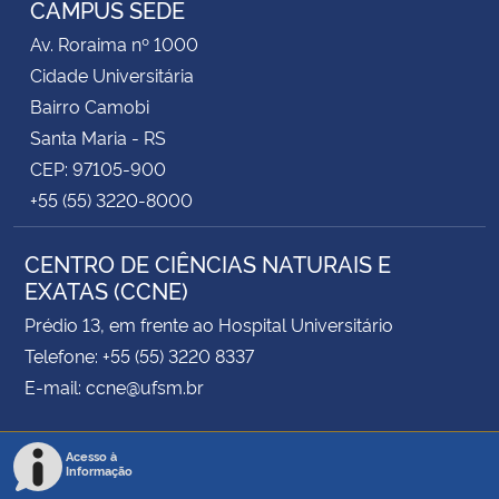
CAMPUS SEDE
Av. Roraima nº 1000
Secretaria-Geral
Cidade Universitária
Bairro Camobi
Secretaria de Governo
Santa Maria - RS
CEP: 97105-900
Gabinete de Segurança Institucional
+55 (55) 3220-8000
Advocacia-Geral da União
CENTRO DE CIÊNCIAS NATURAIS E
EXATAS (CCNE)
Banco Central do Brasil
Prédio 13, em frente ao Hospital Universitário
Planalto
Telefone: +55 (55) 3220 8337
E-mail: ccne@ufsm.br
Acesso à
Informação