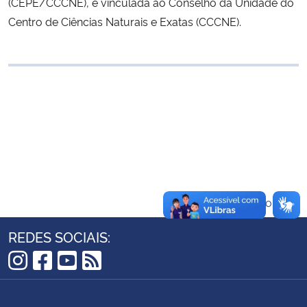
(CEPE/CCCNE), é vinculada ao Conselho da Unidade do
Ministério da Cidadania
Centro de Ciências Naturais e Exatas (CCCNE).
Ministério da Saúde
Ministério de Minas e Energia
Ministério da Ciência, Tecnologia, Inovações e Comunicações
Ministério do Meio Ambiente
Ministério do Turismo
Voltar ao topo
Ministério do Desenvolvimento Regional
REDES SOCIAIS:
Controladoria-Geral da União
Instagram
Facebook
YouTube
RSS
Ministério da Mulher, da Família e dos Direitos Humanos