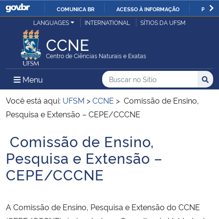
COMUNICA BR
ACESSO À INFORMAÇÃO
PARTI
Casa Civil
LANGUAGES
INTERNATIONAL
SÍTIOS DA UFSM
IR
PARA
CCNE
Ministério da Justiça e Segurança Pública
O
Centro de Ciências Naturais e Exatas
CONTEÚDO
Ministério da Defesa
Buscar no no Sítio
Busca
Busca:
Menu Principal do Sítio
Menu
Busc
Ministério das Relações Exteriores
Você está aqui:
UFSM
>
CCNE
>
Comissão de Ensino,
Pesquisa e Extensão – CEPE/CCCNE
Ministério da Economia
Comissão de Ensino,
Início do conteúdo
Ministério da Infraestrutura
Pesquisa e Extensão –
CEPE/CCCNE
Ministério da Agricultura, Pecuária e Abastecimento
Ministério da Educação
A Comissão de Ensino, Pesquisa e Extensão do CCNE